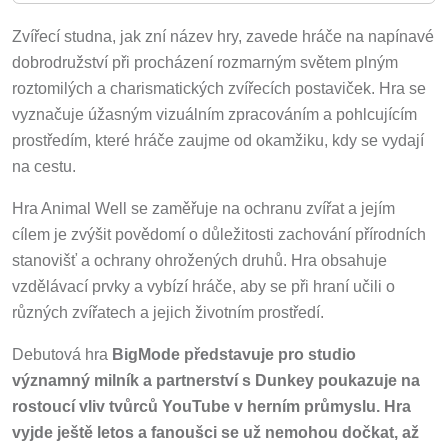
Zvířecí studna, jak zní název hry, zavede hráče na napínavé
dobrodružství při procházení rozmarným světem plným
roztomilých a charismatických zvířecích postaviček. Hra se
vyznačuje úžasným vizuálním zpracováním a pohlcujícím
prostředím, které hráče zaujme od okamžiku, kdy se vydají
na cestu.
Hra Animal Well se zaměřuje na ochranu zvířat a jejím
cílem je zvýšit povědomí o důležitosti zachování přírodních
stanovišť a ochrany ohrožených druhů. Hra obsahuje
vzdělávací prvky a vybízí hráče, aby se při hraní učili o
různých zvířatech a jejich životním prostředí.
Debutová hra
BigMode představuje pro studio
významný milník a partnerství s Dunkey poukazuje na
rostoucí vliv tvůrců YouTube v herním průmyslu. Hra
vyjde ještě letos a fanoušci se už nemohou dočkat, až