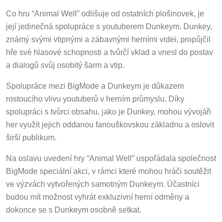
Co hru “Animal Well” odlišuje od ostatních plošinovek, je
její jedinečná spolupráce s youtuberem Dunkeym. Dunkey,
známý svými vtipnými a zábavnými herními videi, propůjčil
hře své hlasové schopnosti a tvůrčí vklad a vnesl do postav
a dialogů svůj osobitý šarm a vtip.
Spolupráce mezi BigMode a Dunkeym je důkazem
rostoucího vlivu youtuberů v herním průmyslu. Díky
spolupráci s tvůrci obsahu, jako je Dunkey, mohou vývojáři
her využít jejich oddanou fanouškovskou základnu a oslovit
širší publikum.
Na oslavu uvedení hry “Animal Well” uspořádala společnost
BigMode speciální akci, v rámci které mohou hráči soutěžit
ve výzvách vytvořených samotným Dunkeym. Účastníci
budou mít možnost vyhrát exkluzivní herní odměny a
dokonce se s Dunkeym osobně setkat.