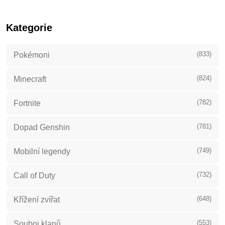
Kategorie
(833)
Pokémoni
(824)
Minecraft
(782)
Fortnite
(781)
Dopad Genshin
(749)
Mobilní legendy
(732)
Call of Duty
(648)
Křížení zvířat
(553)
Souboj klanů