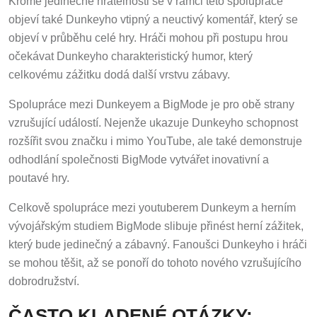
Kromě jedinečné hratelnosti se v rámci této spolupráce
objeví také Dunkeyho vtipný a neuctivý komentář, který se
objeví v průběhu celé hry. Hráči mohou při postupu hrou
očekávat Dunkeyho charakteristický humor, který
celkovému zážitku dodá další vrstvu zábavy.
Spolupráce mezi Dunkeyem a BigMode je pro obě strany
vzrušující událostí. Nejenže ukazuje Dunkeyho schopnost
rozšířit svou značku i mimo YouTube, ale také demonstruje
odhodlání společnosti BigMode vytvářet inovativní a
poutavé hry.
Celkově spolupráce mezi youtuberem Dunkeym a herním
vývojářským studiem BigMode slibuje přinést herní zážitek,
který bude jedinečný a zábavný. Fanoušci Dunkeyho i hráči
se mohou těšit, až se ponoří do tohoto nového vzrušujícího
dobrodružství.
ČASTO KLADENÉ OTÁZKY: