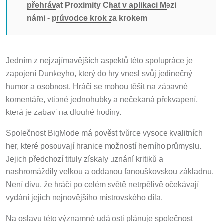
přehrávat Proximity Chat v aplikaci Mezi
námi - průvodce krok za krokem
Jedním z nejzajímavějších aspektů této spolupráce je
zapojení Dunkeyho, který do hry vnesl svůj jedinečný
humor a osobnost. Hráči se mohou těšit na zábavné
komentáře, vtipné jednohubky a nečekaná překvapení,
která je zabaví na dlouhé hodiny.
Společnost BigMode má pověst tvůrce vysoce kvalitních
her, které posouvají hranice možností herního průmyslu.
Jejich předchozí tituly získaly uznání kritiků a
nashromáždily velkou a oddanou fanouškovskou základnu.
Není divu, že hráči po celém světě netrpělivě očekávají
vydání jejich nejnovějšího mistrovského díla.
Na oslavu této významné události plánuje společnost