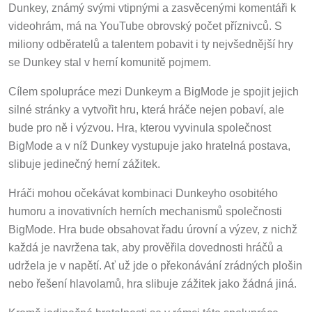
Dunkey, známý svými vtipnými a zasvěcenými komentáři k
videohrám, má na YouTube obrovský počet příznivců. S
miliony odběratelů a talentem pobavit i ty nejvšednější hry
se Dunkey stal v herní komunitě pojmem.
Cílem spolupráce mezi Dunkeym a BigMode je spojit jejich
silné stránky a vytvořit hru, která hráče nejen pobaví, ale
bude pro ně i výzvou. Hra, kterou vyvinula společnost
BigMode a v níž Dunkey vystupuje jako hratelná postava,
slibuje jedinečný herní zážitek.
Hráči mohou očekávat kombinaci Dunkeyho osobitého
humoru a inovativních herních mechanismů společnosti
BigMode. Hra bude obsahovat řadu úrovní a výzev, z nichž
každá je navržena tak, aby prověřila dovednosti hráčů a
udržela je v napětí. Ať už jde o překonávání zrádných plošin
nebo řešení hlavolamů, hra slibuje zážitek jako žádná jiná.