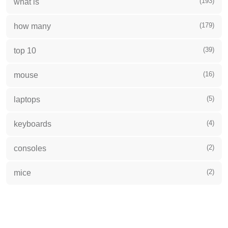
(193)
what is
(179)
how many
(39)
top 10
(16)
mouse
(5)
laptops
(4)
keyboards
(2)
consoles
(2)
mice