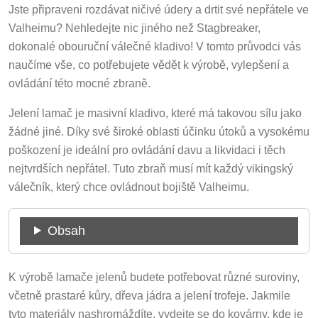
Jste připraveni rozdávat ničivé údery a drtit své nepřátele ve
Valheimu? Nehledejte nic jiného než Stagbreaker,
dokonalé obouruční válečné kladivo! V tomto průvodci vás
naučíme vše, co potřebujete vědět k výrobě, vylepšení a
ovládání této mocné zbraně.
Jelení lamač je masivní kladivo, které má takovou sílu jako
žádné jiné. Díky své široké oblasti účinku útoků a vysokému
poškození je ideální pro ovládání davu a likvidaci i těch
nejtvrdších nepřátel. Tuto zbraň musí mít každý vikingský
válečník, který chce ovládnout bojiště Valheimu.
Obsah
K výrobě lamače jelenů budete potřebovat různé suroviny,
včetně prastaré kůry, dřeva jádra a jelení trofeje. Jakmile
tyto materiály nashromáždíte, vydejte se do kovárny, kde je