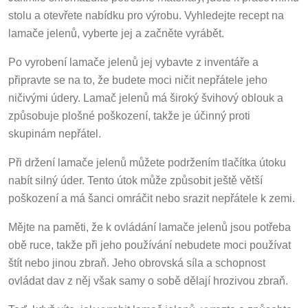
stolu a otevřete nabídku pro výrobu. Vyhledejte recept na
lamače jelenů, vyberte jej a začněte vyrábět.
Po vyrobení lamače jelenů jej vybavte z inventáře a
připravte se na to, že budete moci ničit nepřátele jeho
ničivými údery. Lamač jelenů má široký švihový oblouk a
způsobuje plošné poškození, takže je účinný proti
skupinám nepřátel.
Při držení lamače jelenů můžete podržením tlačítka útoku
nabít silný úder. Tento útok může způsobit ještě větší
poškození a má šanci omráčit nebo srazit nepřátele k zemi.
Mějte na paměti, že k ovládání lamače jelenů jsou potřeba
obě ruce, takže při jeho používání nebudete moci používat
štít nebo jinou zbraň. Jeho obrovská síla a schopnost
ovládat dav z něj však samy o sobě dělají hrozivou zbraň.