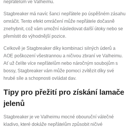
nepřátelům ve Valheimu.
Stagbreaker má navíc šanci nepřátele po úspěšném zásahu
omráčit. Tento efekt omráčení může nepřátele dočasně
znehybnit, což vám umožní následovat další útoky nebo se
přemístit do výhodnější pozice.
Celkově je Stagbreaker díky kombinaci silných úderů a
AOE poškození všestrannou a ničivou zbraní ve Valheimu.
Ať už čelíte více nepřátelům nebo náročným soubojům s
bossy, Stagbreaker vám může pomoci zvítězit díky své
hrubé síle a schopnosti ovládat dav.
Tipy pro přežití pro získání lamače
jelenů
Stagbreaker je ve Valheimu mocné obouruční válečné
kladivo, které dokáže nepřátelům způsobit ničivé