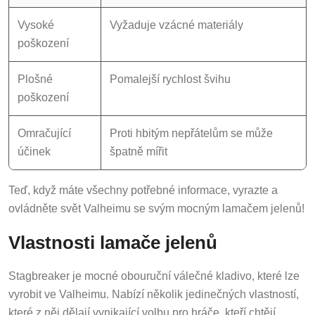
Vysoké
Vyžaduje vzácné materiály
poškození
Plošné
Pomalejší rychlost švihu
poškození
Omračující
Proti hbitým nepřátelům se může
účinek
špatně mířit
Teď, když máte všechny potřebné informace, vyrazte a
ovládněte svět Valheimu se svým mocným lamačem jelenů!
Vlastnosti lamače jelenů
Stagbreaker je mocné obouruční válečné kladivo, které lze
vyrobit ve Valheimu. Nabízí několik jedinečných vlastností,
které z něj dělají vynikající volbu pro hráče, kteří chtějí