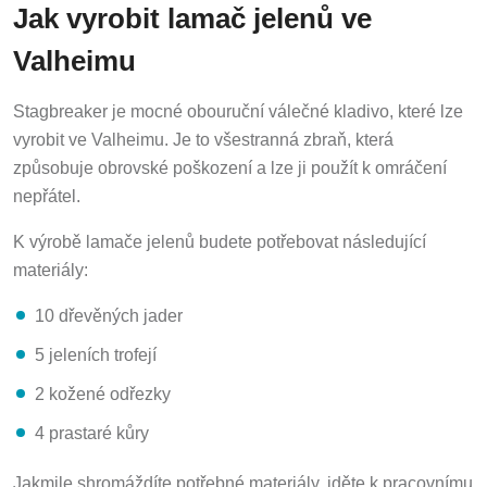
Jak vyrobit lamač jelenů ve
Valheimu
Stagbreaker je mocné obouruční válečné kladivo, které lze
vyrobit ve Valheimu. Je to všestranná zbraň, která
způsobuje obrovské poškození a lze ji použít k omráčení
nepřátel.
K výrobě lamače jelenů budete potřebovat následující
materiály:
10 dřevěných jader
5 jeleních trofejí
2 kožené odřezky
4 prastaré kůry
Jakmile shromáždíte potřebné materiály, jděte k pracovnímu