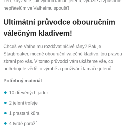
Teď, když víte, jak vyrobit lamač jelenů, vyrazte a způsobte
nepřátelům ve Valheimu spoušť!
Ultimátní průvodce obouručním
válečným kladivem!
Chceš ve Valheimu rozdávat ničivé rány? Pak je
Stagbreaker, mocné obouruční válečné kladivo, tou pravou
zbraní pro vás. V tomto průvodci vám ukážeme vše, co
potřebujete vědět o výrobě a používání lamače jelenů.
Potřebný materiál:
10 dřevěných jader
2 jelení trofeje
1 prastará kůra
4 tvrdé paroží