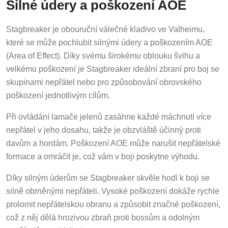
Silné údery a poškození AOE
Stagbreaker je obouruční válečné kladivo ve Valheimu,
které se může pochlubit silnými údery a poškozením AOE
(Area of Effect). Díky svému širokému oblouku švihu a
velkému poškození je Stagbreaker ideální zbraní pro boj se
skupinami nepřátel nebo pro způsobování obrovského
poškození jednotlivým cílům.
Při ovládání lamače jelenů zasáhne každé máchnutí více
nepřátel v jeho dosahu, takže je obzvláště účinný proti
davům a hordám. Poškození AOE může narušit nepřátelské
formace a omráčit je, což vám v boji poskytne výhodu.
Díky silným úderům se Stagbreaker skvěle hodí k boji se
silně obrněnými nepřáteli. Vysoké poškození dokáže rychle
prolomit nepřátelskou obranu a způsobit značné poškození,
což z něj dělá hrozivou zbraň proti bossům a odolným