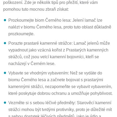
poškození. Zde je několik tipů pro přežití, které vám
pomohou tuto mocnou zbraň získat:
Prozkoumejte biom Černého lesa: Jelení lamač lze
nalézt v biomu Černého lesa, proto tuto oblast důkladně
prozkoumejte.
Porazte prastaré kamenné strážce: Lamač jelenů může
vypadnout jako vzácná kořist z Prastarých kamenných
strážců, což jsou velcí kamenní bojovníci, kteří se
nacházejí v Černém lese.
Vybavte se vhodným vybavením: Než se vydáte do
biomu Černého lesa a začnete bojovat s prastarými
kamennými strážci, nezapomeňte se vybavit vybavením,
které poskytuje dobrou ochranu a umožňuje pohyblivost.
Vezměte si s sebou léčivé předměty: Starověcí kamenní
strážci mohou být tvrdými protivníky, proto je důležité mít
s sebou dostatek léčivých předmětů, jako je jídlo a