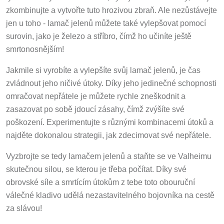
zkombinujte a vytvořte tuto hrozivou zbraň. Ale nezůstávejte
jen u toho - lamač jelenů můžete také vylepšovat pomocí
surovin, jako je železo a stříbro, čímž ho učiníte ještě
smrtonosnějším!
Jakmile si vyrobíte a vylepšíte svůj lamač jelenů, je čas
zvládnout jeho ničivé útoky. Díky jeho jedinečné schopnosti
omračovat nepřátele je můžete rychle zneškodnit a
zasazovat po sobě jdoucí zásahy, čímž zvýšíte své
poškození. Experimentujte s různými kombinacemi útoků a
najděte dokonalou strategii, jak zdecimovat své nepřátele.
Vyzbrojte se tedy lamačem jelenů a staňte se ve Valheimu
skutečnou silou, se kterou je třeba počítat. Díky své
obrovské síle a smrtícím útokům z tebe toto obouruční
válečné kladivo udělá nezastavitelného bojovníka na cestě
za slávou!