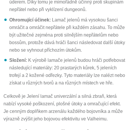
úderem. Díky tomu je mimořádně účinný proti skupinám
nepřátel nebo při vyklízení dungeonů.
Ohromující účinek:
Lamač jelenů má vysokou šanci
omráčit a omráčit nepřátele při každém zásahu. To může
být užitečné zejména proti silnějším nepřátelům nebo
bossům, protože dává hráči šanci následovat další útoky
nebo se vyhnout příchozím útokům.
Složení:
K výrobě lamače jelenů budou hráči potřebovat
následující materiály: 20 prastarých kůrek, 5 jeleních
trofejí a 2 kožené odřezky. Tyto materiály lze nalézt nebo
získat u různých tvorů a na různých místech ve hře.
Celkově je Jelení lamač univerzální a silná zbraň, která
nabízí vysoké poškození, plošné útoky a omračující efekt.
Je cenným doplňkem arzenálu každého bojovníka a může
výrazně zvýšit jeho bojovou efektivitu ve Valheimu.