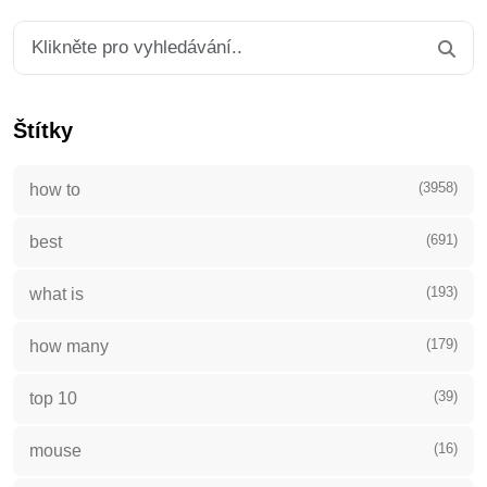
Štítky
(3958)
how to
(691)
best
(193)
what is
(179)
how many
(39)
top 10
(16)
mouse