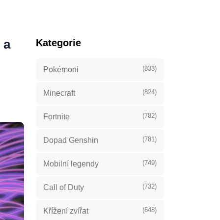
 a
Kategorie
(833)
Pokémoni
(824)
Minecraft
(782)
Fortnite
(781)
Dopad Genshin
(749)
Mobilní legendy
(732)
Call of Duty
(648)
Křížení zvířat