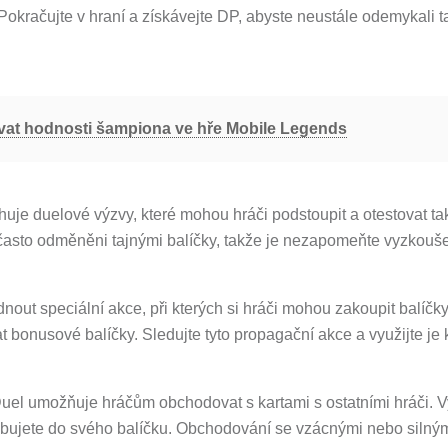
 Pokračujte v hraní a získávejte DP, abyste neustále odemykali t
at hodnosti šampiona ve hře Mobile Legends
je duelové výzvy, které mohou hráči podstoupit a otestovat ta
 často odměněni tajnými balíčky, takže je nezapomeňte vyzkouše
out speciální akce, při kterých si hráči mohou zakoupit balíčk
 bonusové balíčky. Sledujte tyto propagační akce a využijte je 
el umožňuje hráčům obchodovat s kartami s ostatními hráči. V
řebujete do svého balíčku. Obchodování se vzácnými nebo silný