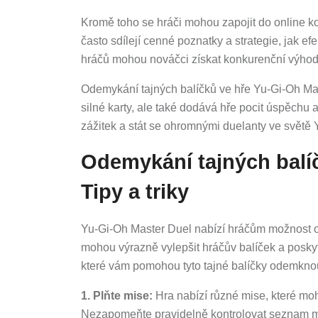
Kromě toho se hráči mohou zapojit do online k
často sdílejí cenné poznatky a strategie, jak e
hráčů mohou nováčci získat konkurenční výhodu 
Odemykání tajných balíčků ve hře Yu-Gi-Oh Mas
silné karty, ale také dodává hře pocit úspěchu a
zážitek a stát se ohromnými duelanty ve světě
Odemykání tajných balíč
Tipy a triky
Yu-Gi-Oh Master Duel nabízí hráčům možnost od
mohou výrazně vylepšit hráčův balíček a poskyt
které vám pomohou tyto tajné balíčky odemkno
1. Plňte mise:
Hra nabízí různé mise, které moh
Nezapomeňte pravidelně kontrolovat seznam mis