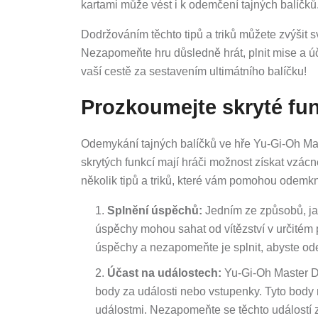
kartami může vést i k odemčení tajných balíčků
Dodržováním těchto tipů a triků můžete zvýšit 
Nezapomeňte hru důsledně hrát, plnit mise a úč
vaší cestě za sestavením ultimátního balíčku!
Prozkoumejte skryté fu
Odemykání tajných balíčků ve hře Yu-Gi-Oh Mas
skrytých funkcí mají hráči možnost získat vzácn
několik tipů a triků, které vám pomohou odemkno
Splnění úspěchů:
Jedním ze způsobů, jak
úspěchy mohou sahat od vítězství v určitém p
úspěchy a nezapomeňte je splnit, abyste ode
Účast na událostech:
Yu-Gi-Oh Master Du
body za události nebo vstupenky. Tyto body 
událostmi. Nezapomeňte se těchto událostí 