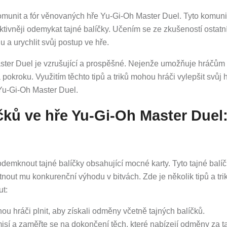
omunit a fór věnovaných hře Yu-Gi-Oh Master Duel. Tyto komuni
fektivněji odemykat tajné balíčky. Učením se ze zkušeností ostatn
a urychlit svůj postup ve hře.
ter Duel je vzrušující a prospěšné. Nejenže umožňuje hráčům 
 pokroku. Využitím těchto tipů a triků mohou hráči vylepšit svůj 
 Yu-Gi-Oh Master Duel.
ků ve hře Yu-Gi-Oh Master Duel
emknout tajné balíčky obsahující mocné karty. Tyto tajné balí
nout mu konkurenční výhodu v bitvách. Zde je několik tipů a tri
ut:
ou hráči plnit, aby získali odměny včetně tajných balíčků.
í a zaměřte se na dokončení těch, které nabízejí odměny za t