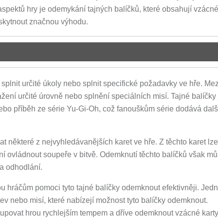
 aspektů hry je odemykání tajných balíčků, které obsahují vzácné
skytnout značnou výhodu.
splnit určité úkoly nebo splnit specifické požadavky ve hře. Mez
ažení určité úrovně nebo splnění speciálních misí. Tajné balíčky
ebo příběh ze série Yu-Gi-Oh, což fanouškům série dodává dalš
 některé z nejvyhledávanějších karet ve hře. Z těchto karet lze
ní ovládnout soupeře v bitvě. Odemknutí těchto balíčků však mů
 a odhodlání.
ohou hráčům pomoci tyto tajné balíčky odemknout efektivněji. Jed
ýzev nebo misí, které nabízejí možnost tyto balíčky odemknout.
upovat hrou rychlejším tempem a dříve odemknout vzácné karty