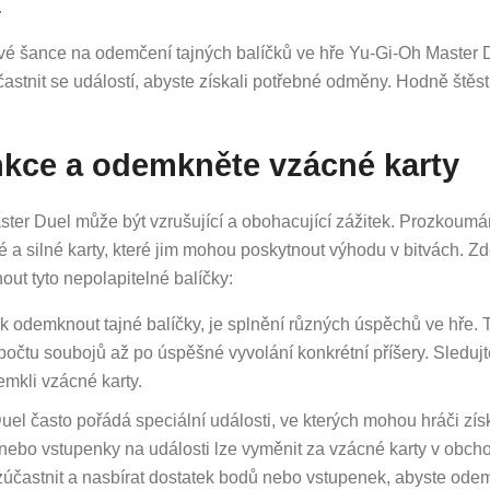
.
své šance na odemčení tajných balíčků ve hře Yu-Gi-Oh Master 
astnit se událostí, abyste získali potřebné odměny. Hodně štěst
nkce a odemkněte vzácné karty
ter Duel může být vzrušující a obohacující zážitek. Prozkoum
é a silné karty, které jim mohou poskytnout výhodu v bitvách. Zd
ut tyto nepolapitelné balíčky:
 odemknout tajné balíčky, je splnění různých úspěchů ve hře. 
očtu soubojů až po úspěšné vyvolání konkrétní příšery. Sledujt
mkli vzácné karty.
el často pořádá speciální události, ve kterých mohou hráči zís
nebo vstupenky na události lze vyměnit za vzácné karty v obch
zúčastnit a nasbírat dostatek bodů nebo vstupenek, abyste odem