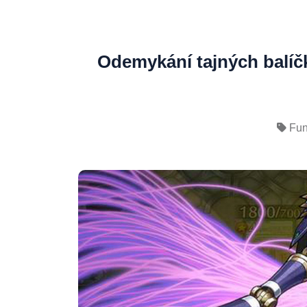
Odemykání tajných balíčk
Fun