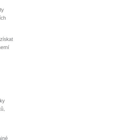
ty
ích
získat
herní
:
čky
ků,
ajné