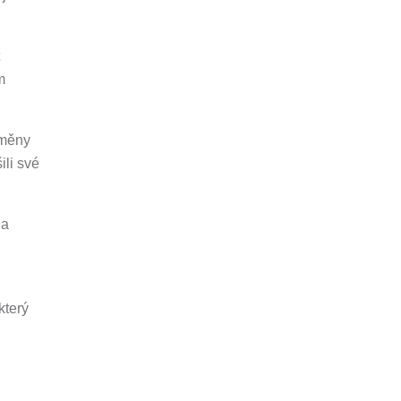
m
dměny
ili své
 a
který