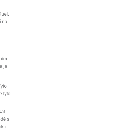
Duel.
í na
áním
e je
Tyto
e tyto
kat
odě s
kli