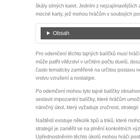
škály silných karet. Jedním z nejzajímavějších
mocné karty, jež mohou hráčům v soubojích po
Obsah
Pro odemčení těchto tajných balíčků musí hráči 
může patřit vítězství v určitém počtu duelů, dos
často tematicky zaměřené na určitou postavu n
vrstvu vzrušení a nostalgie.
Po odemčení mohou tyto tajné balíčky obsahovat
sestavit impozantní balíčky, které hráčům umož
náročný úkol, který vyžaduje zručnost, strategii
Naštěstí existuje několik tipů a triků, které m
strategií je zaměřit se na plnění konkrétních v
Upřednostněním těchto úkolů mohou hráči post