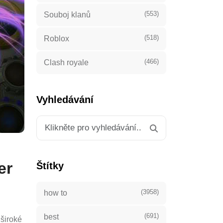
(553)
Souboj klanů
(518)
Roblox
(466)
Clash royale
Vyhledávání
er
Štítky
(3958)
how to
(691)
best
 široké