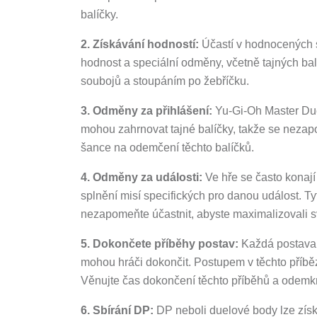
balíčky.
2. Získávání hodností:
Účastí v hodnocených so
hodnost a speciální odměny, včetně tajných b
soubojů a stoupáním po žebříčku.
3. Odměny za přihlášení:
Yu-Gi-Oh Master Due
mohou zahrnovat tajné balíčky, takže se nezapo
šance na odemčení těchto balíčků.
4. Odměny za události:
Ve hře se často konají
splnění misí specifických pro danou událost. Ty
nezapomeňte účastnit, abyste maximalizovali s
5. Dokončete příběhy postav:
Každá postava v
mohou hráči dokončit. Postupem v těchto příbě
Věnujte čas dokončení těchto příběhů a odemkně
6. Sbírání DP:
DP neboli duelové body lze získa