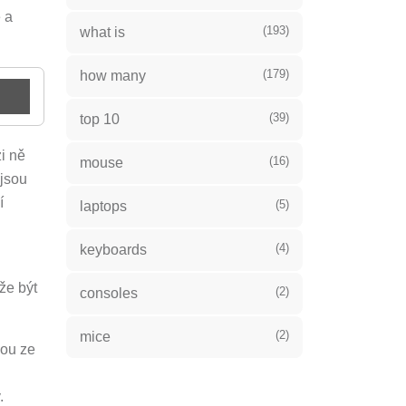
 a
(193)
what is
(179)
how many
(39)
top 10
i ně
(16)
mouse
 jsou
í
(5)
laptops
(4)
keyboards
že být
(2)
consoles
(2)
mice
nou ze
.