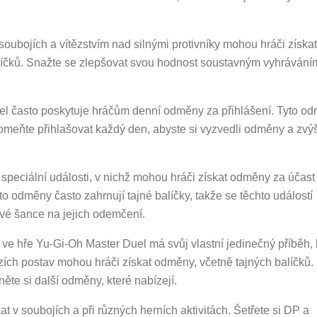
ubojích a vítězstvím nad silnými protivníky mohou hráči získat
alíčků. Snažte se zlepšovat svou hodnost soustavným vyhrávání
l často poskytuje hráčům denní odměny za přihlášení. Tyto o
meňte přihlašovat každý den, abyste si vyzvedli odměny a zvýš
 speciální události, v nichž mohou hráči získat odměny za účast
to odměny často zahrnují tajné balíčky, takže se těchto událostí
vé šance na jejich odemčení.
e hře Yu-Gi-Oh Master Duel má svůj vlastní jedinečný příběh, 
zích postav mohou hráči získat odměny, včetně tajných balíčků.
te si další odměny, které nabízejí.
t v soubojích a při různých herních aktivitách. Šetřete si DP a