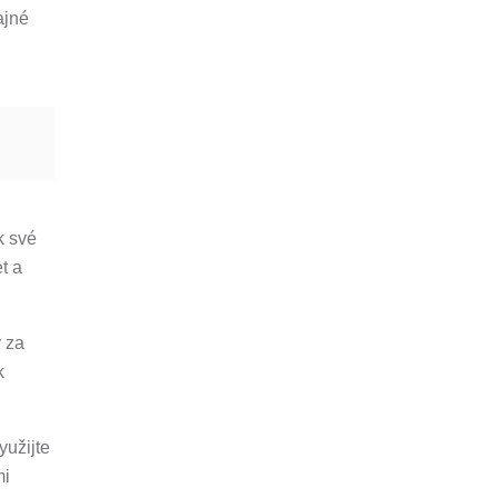
ajné
k své
t a
y za
k
yužijte
mi