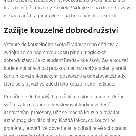
hra skutečně kouzelný zážitek. Vydejte se na dobrodružství
v Bradavicích a připravte se na to, že vás hra okouzlí.
Zažijte kouzelné dobrodružství
Vstupte do kouzelného světa Bradavického dědictví a
vydejte se na napínavou cestu plnou magických
dobrodružství. Jako student Bradavické školy čar a kouzel
budete mít příležitost prozkoumat rozsáhlý a spletitý areál,
komunikovat s ikonickými postavami a odhalovat záhady,
které se skrývají ve zdech této kouzelnické instituce.
Ponořte se do bohatých pověstí a historie kouzelnického
světa, zatímco budete navštěvovat hodiny vedené
uznávanými profesory, učit se mocná kouzla a ovládat
různé magické disciplíny. Každá lekce, od kouzel po
proměnu, prověří tvé dovednosti a odhalí nové schopnosti,
které ti umožní překonávat výzvy a postupovat ve svém