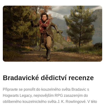
Bradavické dědictví recenze
Připravte se ponořit do kouzelného světa Bradavic s
Hogwarts Legacy, nejnovějším RPG zasazeným do
oblíbeného kouzelnického světa J. K. Rowlingové. V této