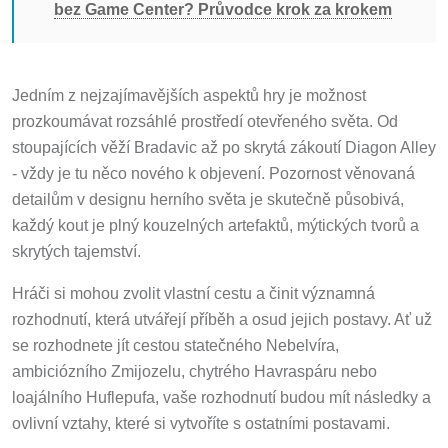
bez Game Center? Průvodce krok za krokem
Jedním z nejzajímavějších aspektů hry je možnost
prozkoumávat rozsáhlé prostředí otevřeného světa. Od
stoupajících věží Bradavic až po skrytá zákoutí Diagon Alley
- vždy je tu něco nového k objevení. Pozornost věnovaná
detailům v designu herního světa je skutečně působivá,
každý kout je plný kouzelných artefaktů, mýtických tvorů a
skrytých tajemství.
Hráči si mohou zvolit vlastní cestu a činit významná
rozhodnutí, která utvářejí příběh a osud jejich postavy. Ať už
se rozhodnete jít cestou statečného Nebelvíra,
ambiciózního Zmijozelu, chytrého Havraspáru nebo
loajálního Huflepufa, vaše rozhodnutí budou mít následky a
ovlivní vztahy, které si vytvoříte s ostatními postavami.