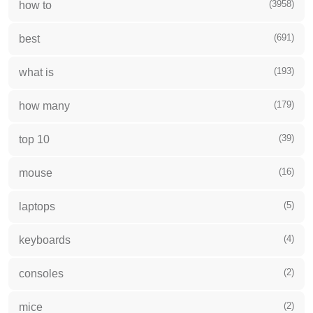
(3958)
how to
(691)
best
(193)
what is
(179)
how many
(39)
top 10
(16)
mouse
(5)
laptops
(4)
keyboards
(2)
consoles
(2)
mice