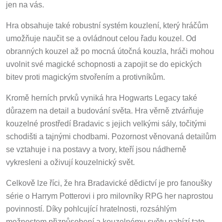
jen na vás.
Hra obsahuje také robustní systém kouzlení, který hráčům
umožňuje naučit se a ovládnout celou řadu kouzel. Od
obranných kouzel až po mocná útočná kouzla, hráči mohou
uvolnit své magické schopnosti a zapojit se do epických
bitev proti magickým stvořením a protivníkům.
Kromě herních prvků vyniká hra Hogwarts Legacy také
důrazem na detail a budování světa. Hra věrně ztvárňuje
kouzelné prostředí Bradavic s jejich velkými sály, točitými
schodišti a tajnými chodbami. Pozornost věnovaná detailům
se vztahuje i na postavy a tvory, kteří jsou nádherně
vykresleni a oživují kouzelnický svět.
Celkově lze říci, že hra Bradavické dědictví je pro fanoušky
série o Harrym Potterovi i pro milovníky RPG her naprostou
povinností. Díky pohlcující hratelnosti, rozsáhlým
možnostem přizpůsobení a kouzelnému světu nabízí tato