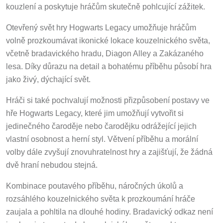
kouzlení a poskytuje hráčům skutečně pohlcující zážitek.
Otevřený svět hry Hogwarts Legacy umožňuje hráčům
volně prozkoumávat ikonické lokace kouzelnického světa,
včetně bradavického hradu, Diagon Alley a Zakázaného
lesa. Díky důrazu na detail a bohatému příběhu působí hra
jako živý, dýchající svět.
Hráči si také pochvalují možnosti přizpůsobení postavy ve
hře Hogwarts Legacy, které jim umožňují vytvořit si
jedinečného čaroděje nebo čarodějku odrážející jejich
vlastní osobnost a herní styl. Větvení příběhu a morální
volby dále zvyšují znovuhratelnost hry a zajišťují, že žádná
dvě hraní nebudou stejná.
Kombinace poutavého příběhu, náročných úkolů a
rozsáhlého kouzelnického světa k prozkoumání hráče
zaujala a pohltila na dlouhé hodiny. Bradavický odkaz není
jen hra, je to cesta do kouzelnického světa, na kterou