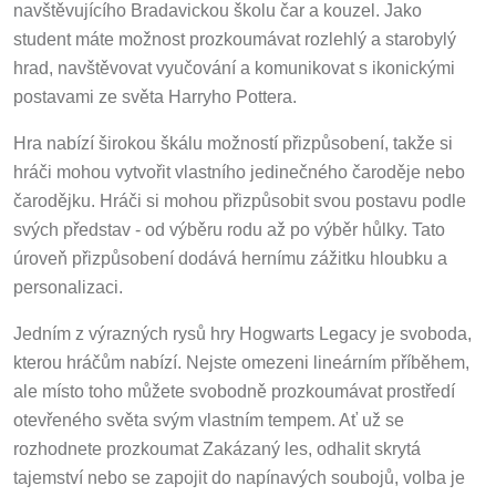
navštěvujícího Bradavickou školu čar a kouzel. Jako
student máte možnost prozkoumávat rozlehlý a starobylý
hrad, navštěvovat vyučování a komunikovat s ikonickými
postavami ze světa Harryho Pottera.
Hra nabízí širokou škálu možností přizpůsobení, takže si
hráči mohou vytvořit vlastního jedinečného čaroděje nebo
čarodějku. Hráči si mohou přizpůsobit svou postavu podle
svých představ - od výběru rodu až po výběr hůlky. Tato
úroveň přizpůsobení dodává hernímu zážitku hloubku a
personalizaci.
Jedním z výrazných rysů hry Hogwarts Legacy je svoboda,
kterou hráčům nabízí. Nejste omezeni lineárním příběhem,
ale místo toho můžete svobodně prozkoumávat prostředí
otevřeného světa svým vlastním tempem. Ať už se
rozhodnete prozkoumat Zakázaný les, odhalit skrytá
tajemství nebo se zapojit do napínavých soubojů, volba je