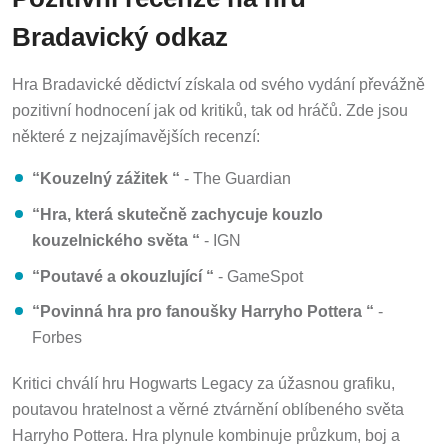
Bradavický odkaz
Hra Bradavické dědictví získala od svého vydání převážně
pozitivní hodnocení jak od kritiků, tak od hráčů. Zde jsou
některé z nejzajímavějších recenzí:
“Kouzelný zážitek “
- The Guardian
“Hra, která skutečně zachycuje kouzlo
kouzelnického světa “
- IGN
“Poutavé a okouzlující “
- GameSpot
“Povinná hra pro fanoušky Harryho Pottera “
-
Forbes
Kritici chválí hru Hogwarts Legacy za úžasnou grafiku,
poutavou hratelnost a věrné ztvárnění oblíbeného světa
Harryho Pottera. Hra plynule kombinuje průzkum, boj a