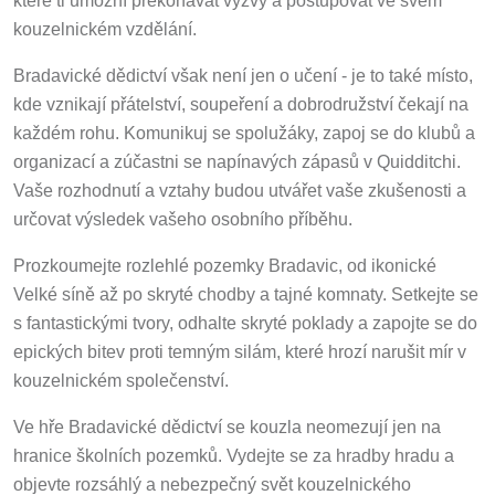
kouzelnickém vzdělání.
Bradavické dědictví však není jen o učení - je to také místo,
kde vznikají přátelství, soupeření a dobrodružství čekají na
každém rohu. Komunikuj se spolužáky, zapoj se do klubů a
organizací a zúčastni se napínavých zápasů v Quidditchi.
Vaše rozhodnutí a vztahy budou utvářet vaše zkušenosti a
určovat výsledek vašeho osobního příběhu.
Prozkoumejte rozlehlé pozemky Bradavic, od ikonické
Velké síně až po skryté chodby a tajné komnaty. Setkejte se
s fantastickými tvory, odhalte skryté poklady a zapojte se do
epických bitev proti temným silám, které hrozí narušit mír v
kouzelnickém společenství.
Ve hře Bradavické dědictví se kouzla neomezují jen na
hranice školních pozemků. Vydejte se za hradby hradu a
objevte rozsáhlý a nebezpečný svět kouzelnického