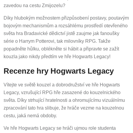
zavedou na cestu Zmijozelu?
Díky hlubokým možnostem přizpůsobení postavy, poutavým
bojovým mechanismům a rozsáhlému prostředí otevřeného
světa hra Bradavické dědictví jistě zaujme jak fanoušky
série o Harrym Potterovi, tak milovníky RPG. Takže
popadněte hůlku, oblékněte si hábit a připravte se zažít
kouzla jako nikdy předtím ve hře Hogwarts Legacy!
Recenze hry Hogwarts Legacy
Vítejte ve světě kouzel a dobrodružství ve hře Hogwarts
Legacy, vzrušující RPG hře zasazené do kouzelnického
světa. Díky strhující hratelnosti a ohromujícímu vizuálnímu
zpracování tato hra slibuje, že hráče vezme na kouzelnou
cestu, jaká nemá obdoby.
Ve hře Hogwarts Legacy se hráči ujmou role studenta