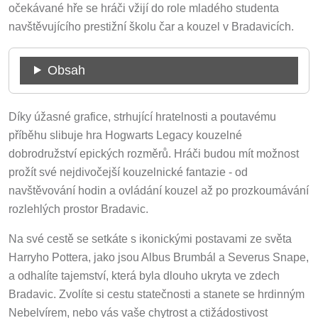
očekávané hře se hráči vžijí do role mladého studenta
navštěvujícího prestižní školu čar a kouzel v Bradavicích.
Obsah
Díky úžasné grafice, strhující hratelnosti a poutavému
příběhu slibuje hra Hogwarts Legacy kouzelné
dobrodružství epických rozměrů. Hráči budou mít možnost
prožít své nejdivočejší kouzelnické fantazie - od
navštěvování hodin a ovládání kouzel až po prozkoumávání
rozlehlých prostor Bradavic.
Na své cestě se setkáte s ikonickými postavami ze světa
Harryho Pottera, jako jsou Albus Brumbál a Severus Snape,
a odhalíte tajemství, která byla dlouho ukryta ve zdech
Bradavic. Zvolíte si cestu statečnosti a stanete se hrdinným
Nebelvírem, nebo vás vaše chytrost a ctižádostivost