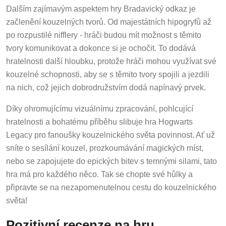
Dalším zajímavým aspektem hry Bradavický odkaz je
začlenění kouzelných tvorů. Od majestátních hipogryfů až
po rozpustilé nifflery - hráči budou mít možnost s těmito
tvory komunikovat a dokonce si je ochočit. To dodává
hratelnosti další hloubku, protože hráči mohou využívat své
kouzelné schopnosti, aby se s těmito tvory spojili a jezdili
na nich, což jejich dobrodružstvím dodá napínavý prvek.
Díky ohromujícímu vizuálnímu zpracování, pohlcující
hratelnosti a bohatému příběhu slibuje hra Hogwarts
Legacy pro fanoušky kouzelnického světa povinnost. Ať už
sníte o sesílání kouzel, prozkoumávání magických míst,
nebo se zapojujete do epických bitev s temnými silami, tato
hra má pro každého něco. Tak se chopte své hůlky a
připravte se na nezapomenutelnou cestu do kouzelnického
světa!
Pozitivní recenze na hru