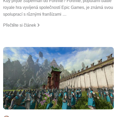
Kdy přijde Superman do Fortnite? Fortnite, populární battle
royale hra vyvíjená společností Epic Games, je známá svou
spoluprací s různými franšízami …
Přečtěte si článek