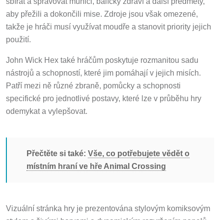
sbírat a spravovat munici, balíčky zdraví a další předměty,
aby přežili a dokončili mise. Zdroje jsou však omezené,
takže je hráči musí využívat moudře a stanovit priority jejich
použití.
John Wick Hex také hráčům poskytuje rozmanitou sadu
nástrojů a schopností, které jim pomáhají v jejich misích.
Patří mezi ně různé zbraně, pomůcky a schopnosti
specifické pro jednotlivé postavy, které lze v průběhu hry
odemykat a vylepšovat.
Přečtěte si také:
Vše, co potřebujete vědět o
místním hraní ve hře Animal Crossing
Vizuální stránka hry je prezentována stylovým komiksovým