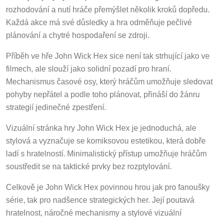
rozhodování a nutí hráče přemýšlet několik kroků dopředu.
Každá akce má své důsledky a hra odměňuje pečlivé
plánování a chytré hospodaření se zdroji.
Příběh ve hře John Wick Hex sice není tak strhující jako ve
filmech, ale slouží jako solidní pozadí pro hraní.
Mechanismus časové osy, který hráčům umožňuje sledovat
pohyby nepřátel a podle toho plánovat, přináší do žánru
strategií jedinečné zpestření.
Vizuální stránka hry John Wick Hex je jednoduchá, ale
stylová a vyznačuje se komiksovou estetikou, která dobře
ladí s hratelností. Minimalistický přístup umožňuje hráčům
soustředit se na taktické prvky bez rozptylování.
Celkově je John Wick Hex povinnou hrou jak pro fanoušky
série, tak pro nadšence strategických her. Její poutavá
hratelnost, náročné mechanismy a stylové vizuální