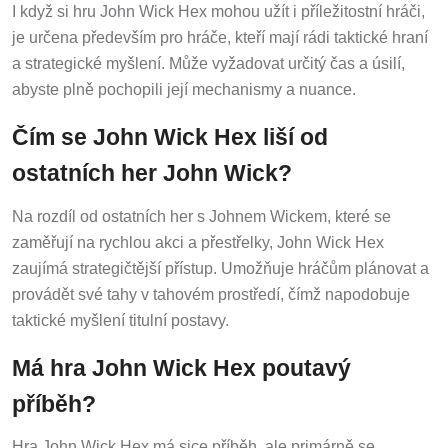
I když si hru John Wick Hex mohou užít i příležitostní hráči,
je určena především pro hráče, kteří mají rádi taktické hraní
a strategické myšlení. Může vyžadovat určitý čas a úsilí,
abyste plně pochopili její mechanismy a nuance.
Čím se John Wick Hex liší od
ostatních her John Wick?
Na rozdíl od ostatních her s Johnem Wickem, které se
zaměřují na rychlou akci a přestřelky, John Wick Hex
zaujímá strategičtější přístup. Umožňuje hráčům plánovat a
provádět své tahy v tahovém prostředí, čímž napodobuje
taktické myšlení titulní postavy.
Má hra John Wick Hex poutavý
příběh?
Hra John Wick Hex má sice příběh, ale primárně se