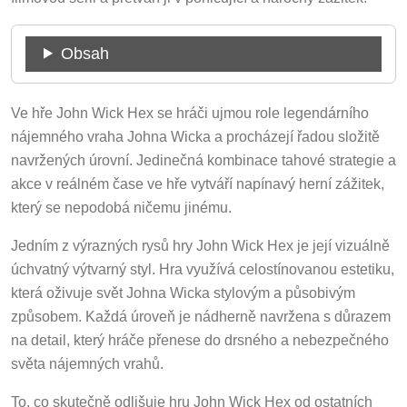
Obsah
Ve hře John Wick Hex se hráči ujmou role legendárního
nájemného vraha Johna Wicka a procházejí řadou složitě
navržených úrovní. Jedinečná kombinace tahové strategie a
akce v reálném čase ve hře vytváří napínavý herní zážitek,
který se nepodobá ničemu jinému.
Jedním z výrazných rysů hry John Wick Hex je její vizuálně
úchvatný výtvarný styl. Hra využívá celostínovanou estetiku,
která oživuje svět Johna Wicka stylovým a působivým
způsobem. Každá úroveň je nádherně navržena s důrazem
na detail, který hráče přenese do drsného a nebezpečného
světa nájemných vrahů.
To, co skutečně odlišuje hru John Wick Hex od ostatních