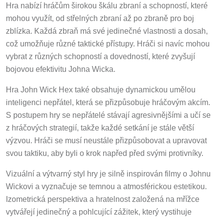
Hra nabízí hráčům širokou škálu zbraní a schopností, které
mohou využít, od střelných zbraní až po zbraně pro boj
zblízka. Každá zbraň má své jedinečné vlastnosti a dosah,
což umožňuje různé taktické přístupy. Hráči si navíc mohou
vybrat z různých schopností a dovedností, které zvyšují
bojovou efektivitu Johna Wicka.
Hra John Wick Hex také obsahuje dynamickou umělou
inteligenci nepřátel, která se přizpůsobuje hráčovým akcím.
S postupem hry se nepřátelé stávají agresivnějšími a učí se
z hráčových strategií, takže každé setkání je stále větší
výzvou. Hráči se musí neustále přizpůsobovat a upravovat
svou taktiku, aby byli o krok napřed před svými protivníky.
Vizuální a výtvarný styl hry je silně inspirován filmy o Johnu
Wickovi a vyznačuje se temnou a atmosférickou estetikou.
Izometrická perspektiva a hratelnost založená na mřížce
vytvářejí jedinečný a pohlcující zážitek, který vystihuje