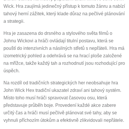
Wick. Hra zaujímá jedinečný přístup k tomuto žánru a nabízí
tahový herní zážitek, který klade důraz na pečlivé plánování
a strategii.
Hra je zasazena do drsného a stylového světa filmů o
Johnu Wickovi a hráči ovládají titulní postavu, která se
pouští do intenzivních a násilných střetů s nepřáteli. Hra má
izometrický pohled a odehrává se na hrací ploše založené
na mřížce, takže každý tah a rozhodnutí jsou rozhodující pro
úspěch.
Na rozdíl od tradičních strategických her neobsahuje hra
John Wick Hex tradiční ukazatel zdraví ani tahový systém.
Místo toho musí hráči spravovat časovou osu, která
představuje průběh boje. Provedení každé akce zabere
určitý čas a hráči musí pečlivě plánovat své tahy, aby se
vyhnuli příchozím útokům a efektivně zlikvidovali nepřátele.