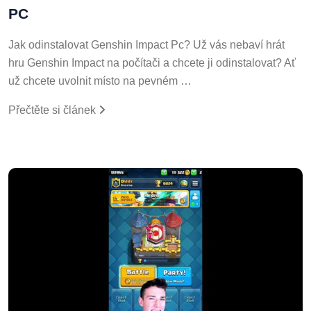
PC
Jak odinstalovat Genshin Impact Pc? Už vás nebaví hrát
hru Genshin Impact na počítači a chcete ji odinstalovat? Ať
už chcete uvolnit místo na pevném …
Přečtěte si článek