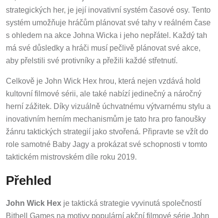
strategických her, je její inovativní systém časové osy. Tento
systém umožňuje hráčům plánovat své tahy v reálném čase
s ohledem na akce Johna Wicka i jeho nepřátel. Každý tah
má své důsledky a hráči musí pečlivě plánovat své akce,
aby přelstili své protivníky a přežili každé střetnutí.
Celkově je John Wick Hex hrou, která nejen vzdává hold
kultovní filmové sérii, ale také nabízí jedinečný a náročný
herní zážitek. Díky vizuálně úchvatnému výtvarnému stylu a
inovativním herním mechanismům je tato hra pro fanoušky
žánru taktických strategií jako stvořená. Připravte se vžít do
role samotné Baby Jagy a prokázat své schopnosti v tomto
taktickém mistrovském díle roku 2019.
Přehled
John Wick Hex
je taktická strategie vyvinutá společností
Bithell Games na motivy populární akční filmové série John