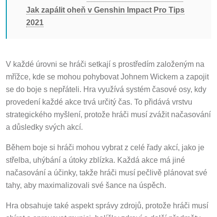
Jak zapálit oheň v Genshin Impact Pro Tips
2021
V každé úrovni se hráči setkají s prostředím založeným na
mřížce, kde se mohou pohybovat Johnem Wickem a zapojit
se do boje s nepřáteli. Hra využívá systém časové osy, kdy
provedení každé akce trvá určitý čas. To přidává vrstvu
strategického myšlení, protože hráči musí zvážit načasování
a důsledky svých akcí.
Během boje si hráči mohou vybrat z celé řady akcí, jako je
střelba, uhýbání a útoky zblízka. Každá akce má jiné
načasování a účinky, takže hráči musí pečlivě plánovat své
tahy, aby maximalizovali své šance na úspěch.
Hra obsahuje také aspekt správy zdrojů, protože hráči musí