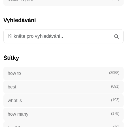
Vyhledávání
Štítky
(3958)
how to
(691)
best
(193)
what is
(179)
how many