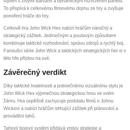
stylem s živými barvami a dynamickým rozvržením panelů.
To přispívá k celkovému filmovému dojmu ze hry a zvyšuje
ponoření hráče do hry.
Celkově hra John Wick Hex nabízí hráčům náročný a
strategický zážitek. Jedinečným a poutavým způsobem
kombinuje taktické rozhodování, správu zdrojů a rychlý boj.
Fanoušci série John Wick a taktických strategických her si v
této hře přijdou na své.
Závěrečný verdikt
Díky taktické hratelnosti a jedinečnému vizuálnímu stylu je
John Wick Hex výjimečnou strategickou hrou ve svém
žánru. Hra úspěšně zachycuje podstatu filmů o Johnu
Wickovi a nabízí hráčům strhující zážitek při plánování a
provádění tahů.
Tahový bojový systém přidává vrstvu strategie a