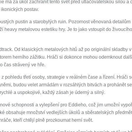
 má za úkol zachránit tento svět před utlačovatelskou silou a 
ikonických postav.
 pustých pustin a starobylých ruin. Pozornost věnovaná detailům
ží heavy metalovou estetiku hry. Je to jako vstoupit do živoucího
dtrack. Od klasických metalových hitů až po originální skladby v
torem herního zážitku. Hráči si dokonce mohou odemknout dalš
ro čas strávený ve hře.
z pohledu třetí osoby, strategie v reálném čase a řízení. Hráči 
raněmi, budou velet armádám v rozsáhlých bitvách a prohánět se
ychlé a uspokojivé, každý zásah je úderný a silný.
nové schopnosti a vylepšení pro Eddieho, což jim umožní vypo
 také obsahuje množství vedlejších úkolů a sběratelských předmě
áče, kteří chtějí plně prozkoumat herní svět.