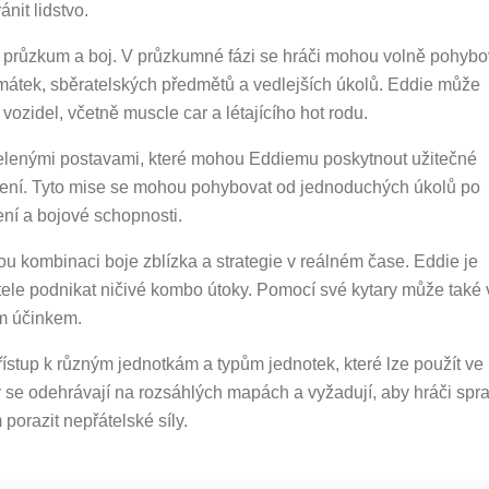
nit lidstvo.
y: průzkum a boj. V průzkumné fázi se hráči mohou volně pohybo
amátek, sběratelských předmětů a vedlejších úkolů. Eddie může
ozidel, včetně muscle car a létajícího hot rodu.
telenými postavami, které mohou Eddiemu poskytnout užitečné
ení. Tyto mise se mohou pohybovat od jednoduchých úkolů po
lení a bojové schopnosti.
ou kombinaci boje zblízka a strategie v reálném čase. Eddie je
ele podnikat ničivé kombo útoky. Pomocí své kytary může také 
ým účinkem.
řístup k různým jednotkám a typům jednotek, které lze použít ve
vy se odehrávají na rozsáhlých mapách a vyžadují, aby hráči spr
 porazit nepřátelské síly.