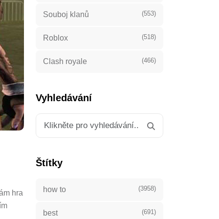
(553)
Souboj klanů
(518)
Roblox
(466)
Clash royale
Vyhledávání
Štítky
(3958)
how to
vám hra
ším
(691)
best