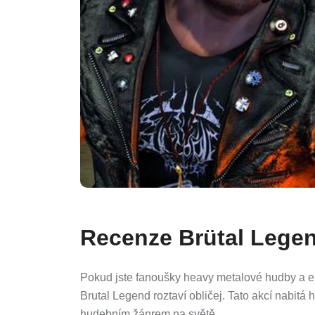
Recenze Brütal Lege
Pokud jste fanoušky heavy metalové hudby a ep
Brutal Legend roztaví obličej. Tato akcí nabit
hudebním žánrem na světě.