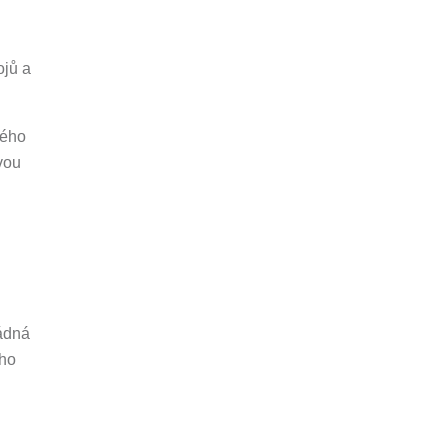
ojů a
mého
vou
žádná
ého