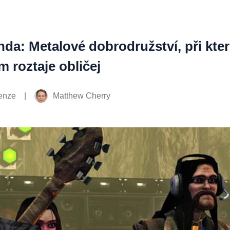
nda: Metalové dobrodružství, při kte
m roztaje obličej
|
Matthew Cherry
enze