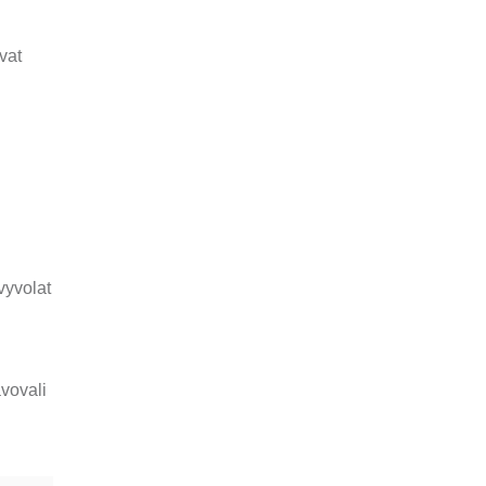
vat
vyvolat
avovali