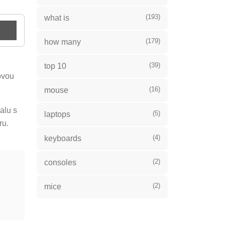
(193)
what is
(179)
how many
(39)
top 10
ovou
(16)
mouse
alu s
(5)
laptops
ru.
(4)
keyboards
(2)
consoles
(2)
mice