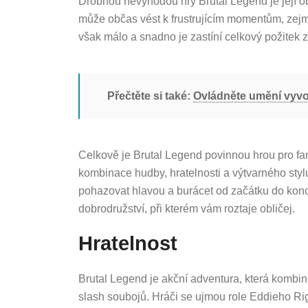
Drobnou nevýhodou hry Brutal Legend je její o
může občas vést k frustrujícím momentům, zej
však málo a snadno je zastíní celkový požitek z
Přečtěte si také:
Ovládněte umění vyvo
Celkově je Brutal Legend povinnou hrou pro fa
kombinace hudby, hratelnosti a výtvarného styl
pohazovat hlavou a burácet od začátku do konc
dobrodružství, při kterém vám roztaje obličej.
Hratelnost
Brutal Legend je akční adventura, která kombin
slash soubojů. Hráči se ujmou role Eddieho Rig