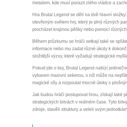
metalem, kde musí porazit zlého vládce a zachrá
Hra Brutal Legend se dělí na dvě hlavní složk
otevřeným světem hry, který je plný různých p
procházet krajinou pěšky nebo pomocí různých v
Během průzkumu se hráči setkají také se spřá
informace nebo mu zadat různé úkoly k dokonč
složitější výzvy, které vyžadují strategické myš
Pokud jde o boj, Brutal Legend nabízí jedinečn
vybaven masivní sekerou, s níž může na nepřát
magické síly a rozpoutat mocné útoky s plošn
Jak budou hráči postupovat hrou, získají také p
strategických bitvách v reálném čase. Tyto bit
zdroje, stavěli struktury a veleli svým jednotkám