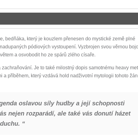
se, bedňáka, který je kouzlem přenesen do mystické země plné
 nadupaných pódiových vystoupení. Vyzbrojen svou věrnou boj
větem a osvobodit ho ze spárů zlého císaře.
r a zachraňování. Je to také milostný dopis samotnému heavy met
a příběhem, který vzdává hold nadživotní mytologii tohoto žán
egenda oslavou síly hudby a její schopnosti
 vás nejen rozparádí, ale také vás donutí házet
zduchu. “