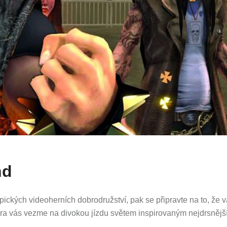
nd
ických videoherních dobrodružství, pak se připravte na to, že 
á hra vás vezme na divokou jízdu světem inspirovaným nejdrsněj