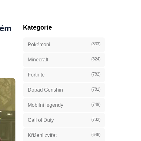
rém
Kategorie
(833)
Pokémoni
(824)
Minecraft
(782)
Fortnite
(781)
Dopad Genshin
(749)
Mobilní legendy
(732)
Call of Duty
(648)
Křížení zvířat