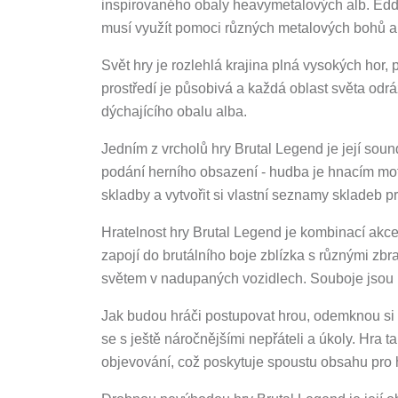
inspirovaného obaly heavymetalových alb. Eddie
musí využít pomoci různých metalových bohů a 
Svět hry je rozlehlá krajina plná vysokých hor,
prostředí je působivá a každá oblast světa odrá
dýchajícího obalu alba.
Jedním z vrcholů hry Brutal Legend je její soun
podání herního obsazení - hudba je hnacím mo
skladby a vytvořit si vlastní seznamy skladeb p
Hratelnost hry Brutal Legend je kombinací akce 
zapojí do brutálního boje zblízka s různými zb
světem v nadupaných vozidlech. Souboje jsou r
Jak budou hráči postupovat hrou, odemknou si 
se s ještě náročnějšími nepřáteli a úkoly. Hra
objevování, což poskytuje spoustu obsahu pro hr