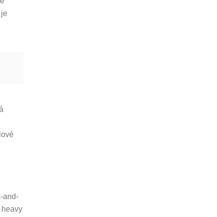
ře
 je
á
lové
k-and-
o heavy