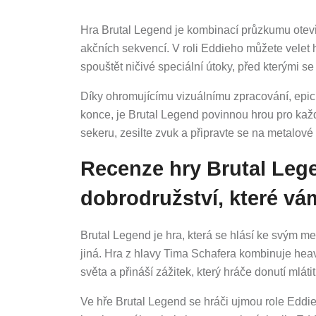
Hra Brutal Legend je kombinací průzkumu otevř
akčních sekvencí. V roli Eddieho můžete velet 
spouštět ničivé speciální útoky, před kterými se
Díky ohromujícímu vizuálnímu zpracování, epic
konce, je Brutal Legend povinnou hrou pro kaž
sekeru, zesilte zvuk a připravte se na metalové
Recenze hry Brutal Leg
dobrodružství, které vám
Brutal Legend je hra, která se hlásí ke svým 
jiná. Hra z hlavy Tima Schafera kombinuje hea
světa a přináší zážitek, který hráče donutí mlátit
Ve hře Brutal Legend se hráči ujmou role Eddi