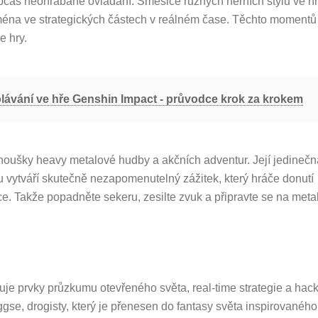
bčas neohrabané ovládání. Směsice různých herních stylů ve h
ména ve strategických částech v reálném čase. Těchto momentů
e hry.
lávání ve hře Genshin Impact - průvodce krok za krokem
noušky heavy metalové hudby a akčních adventur. Její jedinečn
u vytváří skutečně nezapomenutelný zážitek, který hráče donutí
e. Takže popadněte sekeru, zesilte zvuk a připravte se na meta
uje prvky průzkumu otevřeného světa, real-time strategie a hac
gse, drogisty, který je přenesen do fantasy světa inspirovanéh