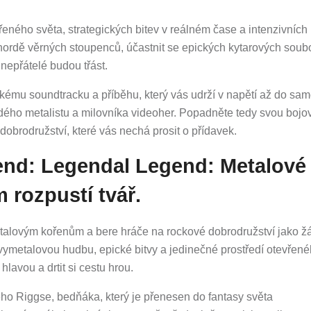
eného světa, strategických bitev v reálném čase a intenzivních
hordě věrných stoupenců, účastnit se epických kytarových soub
 nepřátelé budou třást.
kému soundtracku a příběhu, který vás udrží v napětí až do sa
dého metalistu a milovníka videoher. Popadněte tedy svou bojo
 dobrodružství, které vás nechá prosit o přídavek.
end: Legendal Legend: Metalové
 rozpustí tvář.
metalovým kořenům a bere hráče na rockové dobrodružství jako 
vymetalovou hudbu, epické bitvy a jedinečné prostředí otevřen
 hlavou a drtit si cestu hrou.
eho Riggse, bedňáka, který je přenesen do fantasy světa