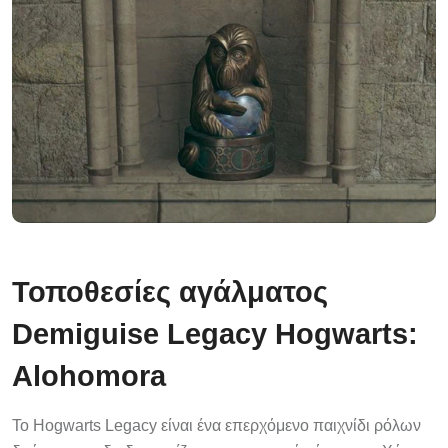
Τοποθεσίες αγάλματος
Demiguise Legacy Hogwarts:
Alohomora
Το Hogwarts Legacy είναι ένα επερχόμενο παιχνίδι ρόλων