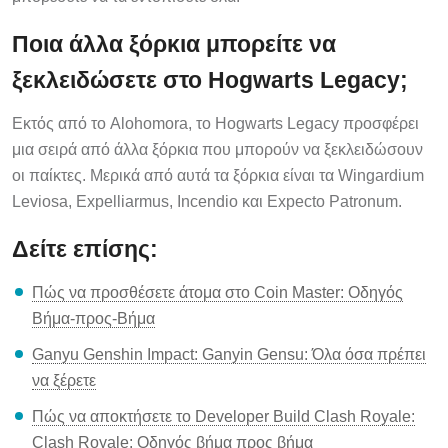
Ποια άλλα ξόρκια μπορείτε να
ξεκλειδώσετε στο Hogwarts Legacy;
Εκτός από το Alohomora, το Hogwarts Legacy προσφέρει
μια σειρά από άλλα ξόρκια που μπορούν να ξεκλειδώσουν
οι παίκτες. Μερικά από αυτά τα ξόρκια είναι τα Wingardium
Leviosa, Expelliarmus, Incendio και Expecto Patronum.
Δείτε επίσης:
Πώς να προσθέσετε άτομα στο Coin Master: Οδηγός
Βήμα-προς-Βήμα
Ganyu Genshin Impact: Ganyin Gensu: Όλα όσα πρέπει
να ξέρετε
Πώς να αποκτήσετε το Developer Build Clash Royale:
Clash Royale: Οδηγός βήμα προς βήμα