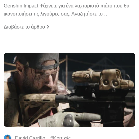
Genshin Impact Ψάχνετε για ένα λαχταριστό πιάτο που θα
ικανοποιήσει τις λιγούρες σας; Αναζητήστε το …
Διαβάστε το άρθρο
David Carrillo
Κριτικές