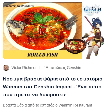
Victor Richmond
Επιπτώσεις Genshin
Νόστιμα βραστά ψάρια από το εστιατόριο
Wanmin στο Genshin Impact - Ένα πιάτο
που πρέπει να δοκιμάσετε
Βραστά ψάρια από το εστιατόριο Wanmin Restaurant