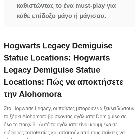
καθιστώντας το ένα must-play για
κάθε επίδοξο μάγο ή μάγισσα.
Hogwarts Legacy Demiguise
Statue Locations: Hogwarts
Legacy Demiguise Statue
Locations: Πώς να αποκτήσετε
την Alohomora
Στο Hogwarts Legacy, οι παίκτες μπορούν να ξεκλειδώσουν
το ξόρκι Alohomora βρίσκοντας αγάλματα Demiguise σε
όλο το παιχνίδι. Αυτά τα αγάλματα είναι κρυμμένα σε
διάφορες τοποθεσίες και απαιτούν από τους παίκτες να