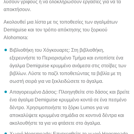
λύσουν γρίφους ή να ολοκληρώσουν εργασίες για να τα
αποκτήσουν.
Ακολουθεί μια λίστα με τις τοποθεσίες των αγαλμάτων
Demiguise και τον τρόπο απόκτησης του ξορκιού
Alohomora:
Βιβλιοθήκη του Χόγκουαρτς: Στη βιβλιοθήκη,
εξερευνήστε το Περιορισμένο Τμήμα και εντοπίστε ένα
άγαλμα Demiguise κρυμμένο ανάμεσα στις στοίβες των
βιβλίων. Λύστε το παζλ τοποθετώντας τα βιβλία με τη
σωστή σειρά για να ξεκλειδώσετε το άγαλμα.
Απαγορευμένο Δάσος: Πλοηγηθείτε στο δάσος και βρείτε
ένα άγαλμα Demiguise κρυμμένο κοντά σε ένα πεσμένο
δέντρο. Χρησιμοποιήστε το ξόρκι Lumos για να
αποκαλύψετε κρυμμένα σημάδια σε κοντινά δέντρα και
ακολουθήστε τα για να φτάσετε στο άγαλμα.
Χωριό Hogsmeade: Επισκεφθείτε το χωριό Hogsmeade