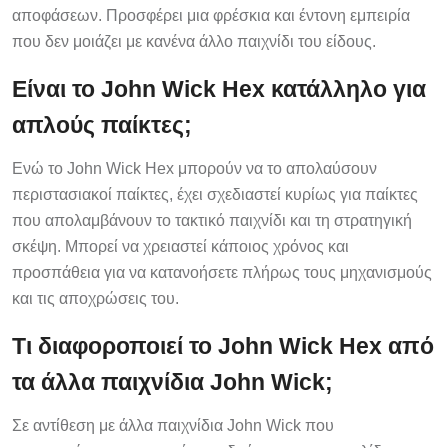
αποφάσεων. Προσφέρει μια φρέσκια και έντονη εμπειρία
που δεν μοιάζει με κανένα άλλο παιχνίδι του είδους.
Είναι το John Wick Hex κατάλληλο για
απλούς παίκτες;
Ενώ το John Wick Hex μπορούν να το απολαύσουν
περιστασιακοί παίκτες, έχει σχεδιαστεί κυρίως για παίκτες
που απολαμβάνουν το τακτικό παιχνίδι και τη στρατηγική
σκέψη. Μπορεί να χρειαστεί κάποιος χρόνος και
προσπάθεια για να κατανοήσετε πλήρως τους μηχανισμούς
και τις αποχρώσεις του.
Τι διαφοροποιεί το John Wick Hex από
τα άλλα παιχνίδια John Wick;
Σε αντίθεση με άλλα παιχνίδια John Wick που