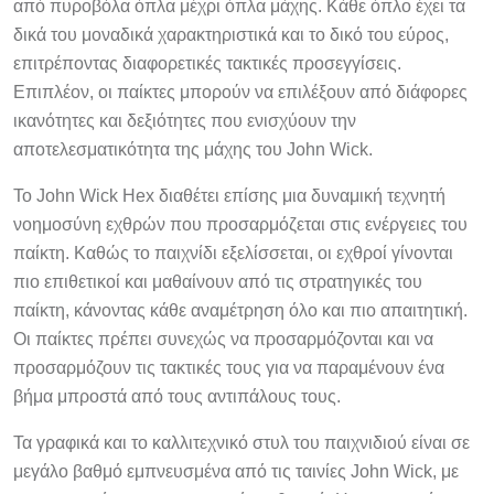
από πυροβόλα όπλα μέχρι όπλα μάχης. Κάθε όπλο έχει τα
δικά του μοναδικά χαρακτηριστικά και το δικό του εύρος,
επιτρέποντας διαφορετικές τακτικές προσεγγίσεις.
Επιπλέον, οι παίκτες μπορούν να επιλέξουν από διάφορες
ικανότητες και δεξιότητες που ενισχύουν την
αποτελεσματικότητα της μάχης του John Wick.
Το John Wick Hex διαθέτει επίσης μια δυναμική τεχνητή
νοημοσύνη εχθρών που προσαρμόζεται στις ενέργειες του
παίκτη. Καθώς το παιχνίδι εξελίσσεται, οι εχθροί γίνονται
πιο επιθετικοί και μαθαίνουν από τις στρατηγικές του
παίκτη, κάνοντας κάθε αναμέτρηση όλο και πιο απαιτητική.
Οι παίκτες πρέπει συνεχώς να προσαρμόζονται και να
προσαρμόζουν τις τακτικές τους για να παραμένουν ένα
βήμα μπροστά από τους αντιπάλους τους.
Τα γραφικά και το καλλιτεχνικό στυλ του παιχνιδιού είναι σε
μεγάλο βαθμό εμπνευσμένα από τις ταινίες John Wick, με