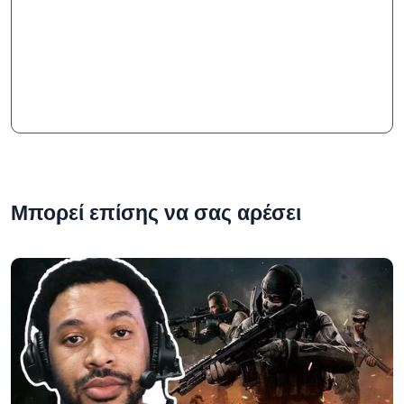
Μπορεί επίσης να σας αρέσει