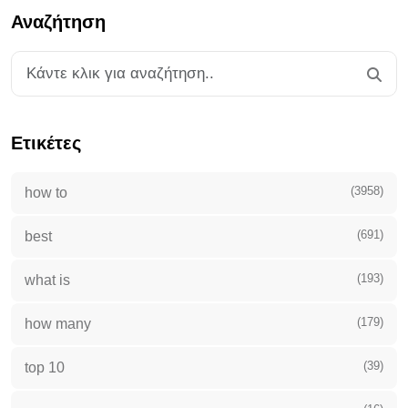
Αναζήτηση
Ετικέτες
(3958)
how to
(691)
best
(193)
what is
(179)
how many
(39)
top 10