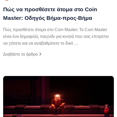
Πώς να προσθέσετε άτομα στο Coin
Master: Οδηγός Βήμα-προς-Βήμα
Πώς προσθέτετε άτομα στο Coin Master; Το Coin Master
είναι ένα δημοφιλές παιχνίδι για κινητά που σας επιτρέπει
να χτίσετε και να αναβαθμίσετε το δικό …
Διαβάστε το άρθρο