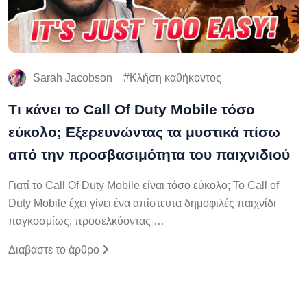
Sarah Jacobson
Κλήση καθήκοντος
Τι κάνει το Call Of Duty Mobile τόσο
εύκολο; Εξερευνώντας τα μυστικά πίσω
από την προσβασιμότητα του παιχνιδιού
Γιατί το Call Of Duty Mobile είναι τόσο εύκολο; Το Call of
Duty Mobile έχει γίνει ένα απίστευτα δημοφιλές παιχνίδι
παγκοσμίως, προσελκύοντας …
Διαβάστε το άρθρο