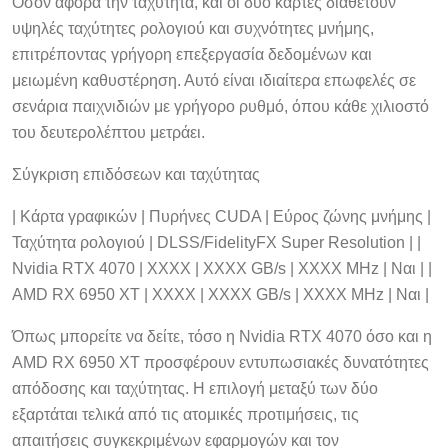
υψηλές ταχύτητες ρολογιού και συχνότητες μνήμης,
επιτρέποντας γρήγορη επεξεργασία δεδομένων και
μειωμένη καθυστέρηση. Αυτό είναι ιδιαίτερα επωφελές σε
σενάρια παιχνιδιών με γρήγορο ρυθμό, όπου κάθε χιλιοστό
του δευτερολέπτου μετράει.
Σύγκριση επιδόσεων και ταχύτητας
| Κάρτα γραφικών | Πυρήνες CUDA | Εύρος ζώνης μνήμης |
Ταχύτητα ρολογιού | DLSS/FidelityFX Super Resolution | |
Nvidia RTX 4070 | XXXX | XXXX GB/s | XXXX MHz | Ναι | |
AMD RX 6950 XT | XXXX | XXXX GB/s | XXXX MHz | Ναι |
Όπως μπορείτε να δείτε, τόσο η Nvidia RTX 4070 όσο και η
AMD RX 6950 XT προσφέρουν εντυπωσιακές δυνατότητες
απόδοσης και ταχύτητας. Η επιλογή μεταξύ των δύο
εξαρτάται τελικά από τις ατομικές προτιμήσεις, τις
απαιτήσεις συγκεκριμένων εφαρμογών και τον