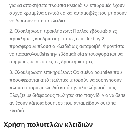
για να αποκτήσετε πλούσια κλειδιά. Οι επιδρομές έχουν
συχνά κρυμμένα σεντούκια και ανταμοιβές που μπορούν
να δώσουν αυτά τα κλειδιά.
Ολοκλήρωση προκλήσεων: Πολλές εβδομαδιαίες
προκλήσεις και δραστηριότητες στο Destiny 2
προσφέρουν πλούσια κλειδιά ως ανταμοιβή. Φροντίστε
να παρακολουθείτε την εβδομαδιαία επαναφορά και να
συμμετέχετε σε αυτές τις δραστηριότητες.
Ολοκλήρωση επικηρύξεων: Ορισμένα bounties που
προσφέρονται από πωλητές μπορούν να χορηγήσουν
πλουσιοπάροχα κλειδιά κατά την ολοκλήρωσή τους.
Ελέγξτε με διάφορους πωλητές στο παιχνίδι για να δείτε
αν έχουν κάποια bounties που ανταμείβουν αυτά τα
κλειδιά.
Χρήση πολυτελών κλειδιών