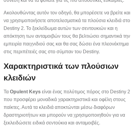
σύνεση και να τα φυλάτε για τις πιο αποδοτικές ευκαιρίες.
Ακολουθώντας αυτόν τον οδηγό, θα μπορέσετε να βρείτε και
να χρησιμοποιήσετε αποτελεσματικά τα πλούσια κλειδιά στο
Destiny 2. Το ξεκλείδωμα αυτών των σεντουκιών και η
απόκτηση των ανταμοιβών τους θα βελτιώσει σημαντικά την
εμπειρία παιχνιδιού σας και θα σας δώσει ένα πλεονέκτημα
στις περιπέτειές σας στο σύμπαν του Destiny.
Χαρακτηριστικά των πλούσιων
κλειδιών
Τα
Opulent Keys
είναι ένας πολύτιμος πόρος στο Destiny 2
που προσφέρει μοναδικά χαρακτηριστικά και οφέλη στους
παίκτες. Αυτά τα κλειδιά αποκτώνται μέσω διαφόρων
δραστηριοτήτων και μπορούν να χρησιμοποιηθούν για να
ξεκλειδώσετε ειδικά σεντούκια και ανταμοιβές.