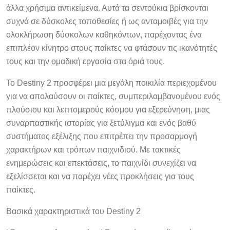
άλλα χρήσιμα αντικείμενα. Αυτά τα σεντούκια βρίσκονται
συχνά σε δύσκολες τοποθεσίες ή ως ανταμοιβές για την
ολοκλήρωση δύσκολων καθηκόντων, παρέχοντας ένα
επιπλέον κίνητρο στους παίκτες να φτάσουν τις ικανότητές
τους και την ομαδική εργασία στα όριά τους.
Το Destiny 2 προσφέρει μια μεγάλη ποικιλία περιεχομένου
για να απολαύσουν οι παίκτες, συμπεριλαμβανομένου ενός
πλούσιου και λεπτομερούς κόσμου για εξερεύνηση, μιας
συναρπαστικής ιστορίας για ξετύλιγμα και ενός βαθύ
συστήματος εξέλιξης που επιτρέπει την προσαρμογή
χαρακτήρων και τρόπων παιχνιδιού. Με τακτικές
ενημερώσεις και επεκτάσεις, το παιχνίδι συνεχίζει να
εξελίσσεται και να παρέχει νέες προκλήσεις για τους
παίκτες.
Βασικά χαρακτηριστικά του Destiny 2