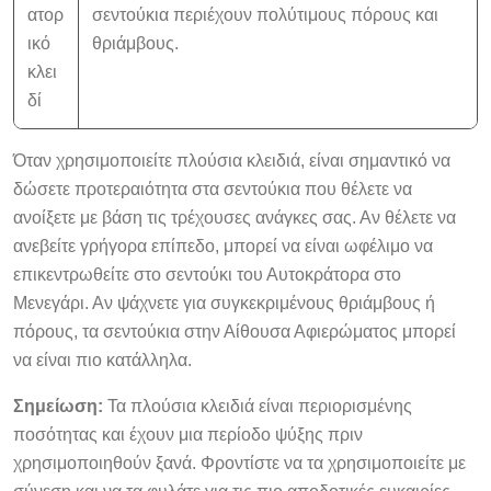
ατορ
σεντούκια περιέχουν πολύτιμους πόρους και
ικό
θριάμβους.
κλει
δί
Όταν χρησιμοποιείτε πλούσια κλειδιά, είναι σημαντικό να
δώσετε προτεραιότητα στα σεντούκια που θέλετε να
ανοίξετε με βάση τις τρέχουσες ανάγκες σας. Αν θέλετε να
ανεβείτε γρήγορα επίπεδο, μπορεί να είναι ωφέλιμο να
επικεντρωθείτε στο σεντούκι του Αυτοκράτορα στο
Μενεγάρι. Αν ψάχνετε για συγκεκριμένους θριάμβους ή
πόρους, τα σεντούκια στην Αίθουσα Αφιερώματος μπορεί
να είναι πιο κατάλληλα.
Σημείωση:
Τα πλούσια κλειδιά είναι περιορισμένης
ποσότητας και έχουν μια περίοδο ψύξης πριν
χρησιμοποιηθούν ξανά. Φροντίστε να τα χρησιμοποιείτε με