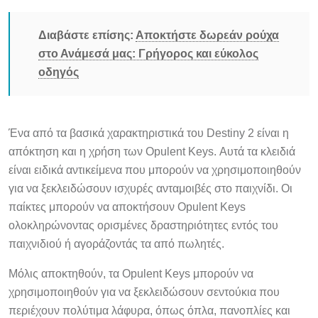
Διαβάστε επίσης:
Αποκτήστε δωρεάν ρούχα
στο Ανάμεσά μας: Γρήγορος και εύκολος
οδηγός
Ένα από τα βασικά χαρακτηριστικά του Destiny 2 είναι η
απόκτηση και η χρήση των Opulent Keys. Αυτά τα κλειδιά
είναι ειδικά αντικείμενα που μπορούν να χρησιμοποιηθούν
για να ξεκλειδώσουν ισχυρές ανταμοιβές στο παιχνίδι. Οι
παίκτες μπορούν να αποκτήσουν Opulent Keys
ολοκληρώνοντας ορισμένες δραστηριότητες εντός του
παιχνιδιού ή αγοράζοντάς τα από πωλητές.
Μόλις αποκτηθούν, τα Opulent Keys μπορούν να
χρησιμοποιηθούν για να ξεκλειδώσουν σεντούκια που
περιέχουν πολύτιμα λάφυρα, όπως όπλα, πανοπλίες και