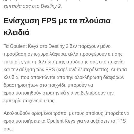
εμπειρία σας στο Destiny 2.
Ενίσχυση FPS με τα πλούσια
κλειδιά
Τα Opulent Keys στο Destiny 2 δεν παρέχουν μόνο
πρόσβαση σε ισχυρά λάφυρα, αλλά προσφέρουν επίσης
ευκαιρίες για τη βελτίωση της απόδοσής σας στο παιχνίδι
και την αύξηση των FPS (καρέ ανά δευτερόλεπτο). Αυτά τα
κλειδιά, που αποκτώνται από την ολοκλήρωση διαφόρων
δραστηριοτήτων στο παιχνίδι, μπορούν να
χρησιμοποιηθούν στρατηγικά για να βελτιώσουν την
εμπειρία παιχνιδιού σας.
Ακολουθούν ορισμένοι τρόποι με τους οποίους μπορείτε να
χρησιμοποιήσετε τα Opulent Keys για να αυξήσετε το FPS
σας: