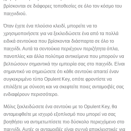
βρίσκονται σε διάφορες τοποθεσίες σε όλο τον κόσμο του
παιχνιδιού.
Όταν έχετε ένα πλούσιο κλειδί, μπορείτε να το
χρησιμοποιήσετε για να ξεκλειδώσετε ένα από τα πολλά
ειδικά σεντούκια που βρίσκονται διάσπαρτα σε όλο το
παιχνίδι. Αυτά τα σεντούκια περιέχουν περιζήτητα όπλα,
πανοπλίες και άλλα πολύτιμα αντικείμενα που μπορούν να
βελτιώσουν σημαντικά την εμπειρία σας στο παιχνίδι. Είναι
σημαντικό να σημειώσετε ότι κάθε σεντούκι απαιτεί έναν
συγκεκριμένο τύπο Opulent Key, οπότε φροντίστε να
επιλέξετε με σύνεση και να σκεφτείτε ποιες ανταμοιβές σας
ενδιαφέρουν περισσότερο.
Μόλις ξεκλειδώσετε ένα σεντούκι με το Opulent Key, θα
ανταμειφθείτε με ισχυρό εξοπλισμό που μπορεί να σας
βοηθήσει να αντιμετωπίσετε πιο δύσκολο περιεχόμενο στο
παιχνίδι. Αυτές οι ανταμοιβές είναι συχνά αποκλειστικές για