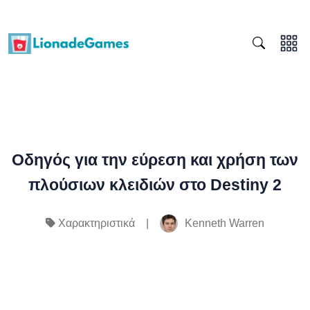
Οδηγός για την εύρεση και χρήση των
πλούσιων κλειδιών στο Destiny 2
|
Kenneth Warren
Χαρακτηριστικά