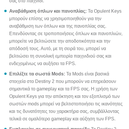
σας στο παιχνίδι.
Αναβάθμιση όπλων και πανοπλίας:
Τα Opulent Keys
μπορούν επίσης να χρησιμοποιηθούν για την
αναβάθμιση των όπλων και της πανοπλίας σας.
Επενδύοντας σε τροποποιήσεις όπλων και πανοπλιών,
μπορείτε να βελτιώσετε την αποδοτικότητα και την
απόδοσή τους. Αυτό, με τη σειρά του, μπορεί να
βελτιώσει τη συνολική εμπειρία παιχνιδιού σας και
ενδεχομένως να αυξήσει τα FPS.
Επιλέξτε τα σωστά Mods:
Τα Mods είναι βασικά
στοιχεία στο Destiny 2 που μπορούν να επηρεάσουν
σημαντικά το gameplay και τα FPS σας. Η χρήση των
Opulent Keys για την απόκτηση και τον εξοπλισμό των
σωστών mods μπορεί να βελτιστοποιήσει τις ικανότητες
και τις δυνατότητες του χαρακτήρα σας, συμβάλλοντας
τελικά σε ομαλότερο gameplay και αύξηση των FPS.