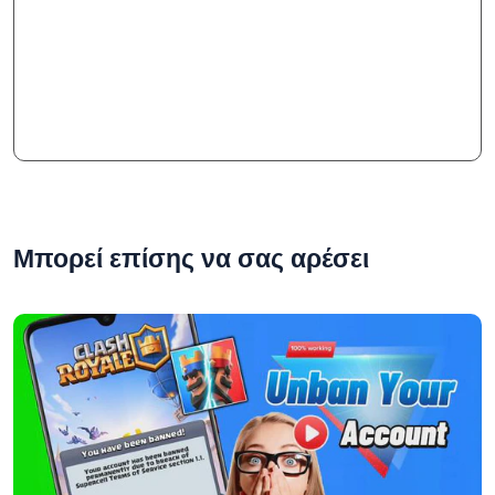
Μπορεί επίσης να σας αρέσει