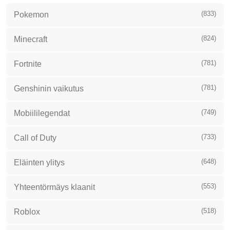
(833)
Pokemon
(824)
Minecraft
(781)
Fortnite
(781)
Genshinin vaikutus
(749)
Mobiililegendat
(733)
Call of Duty
(648)
Eläinten ylitys
(553)
Yhteentörmäys klaanit
(518)
Roblox