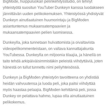
BigMode, huippuluokan pelinkehitysstudio, on tehnyt
yhteistyötä suositun YouTuber Dunkeyn kanssa luodakseen
jännittävän uuden pelikokemuksen. Yhteistyössä yhdistyvät
Dunkeyn ainutlaatuinen huumorintaju ja BigModen
asiantuntemus mukaansatempaavien ja
mukaansatempaavien pelien luomisessa.
Dunkeylla, joka tunnetaan hulvattomista ja oivaltavista
videopelikommenteistaan, on valtava kannattajakunta
YouTubessa. Dunkeylla on miljoonia tilaajia, ja hänellä on
taito tehdä arkipäiväisimmistäkin peleistä viihdyttäviä, joten
hänestä on tullut tunnettu nimi peliyhteisössä.
Dunkeyn ja BigModen yhteistyön tavoitteena on yhdistää
heidän vahvuutensa ja luoda peli, joka paitsi viihdyttää
myös haastaa pelaajia. BigModen kehittämä peli, jossa
Dunkey on pelattava hahmo, lupaa olla ainutlaatuinen
pelikokemus.