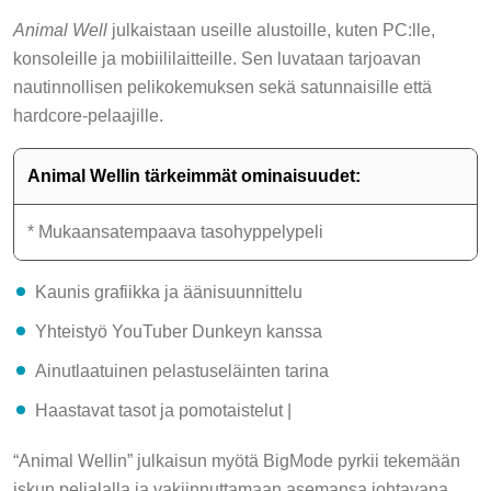
Animal Well
julkaistaan useille alustoille, kuten PC:lle,
konsoleille ja mobiililaitteille. Sen luvataan tarjoavan
nautinnollisen pelikokemuksen sekä satunnaisille että
hardcore-pelaajille.
Animal Wellin tärkeimmät ominaisuudet:
* Mukaansatempaava tasohyppelypeli
Kaunis grafiikka ja äänisuunnittelu
Yhteistyö YouTuber Dunkeyn kanssa
Ainutlaatuinen pelastuseläinten tarina
Haastavat tasot ja pomotaistelut |
“Animal Wellin” julkaisun myötä BigMode pyrkii tekemään
iskun pelialalla ja vakiinnuttamaan asemansa johtavana