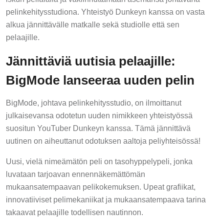
pelinkehitysstudiona. Yhteistyö Dunkeyn kanssa on vasta
alkua jännittävälle matkalle sekä studiolle että sen
pelaajille.
Jännittäviä uutisia pelaajille:
BigMode lanseeraa uuden pelin
BigMode, johtava pelinkehitysstudio, on ilmoittanut
julkaisevansa odotetun uuden nimikkeen yhteistyössä
suositun YouTuber Dunkeyn kanssa. Tämä jännittävä
uutinen on aiheuttanut odotuksen aaltoja peliyhteisössä!
Uusi, vielä nimeämätön peli on tasohyppelypeli, jonka
luvataan tarjoavan ennennäkemättömän
mukaansatempaavan pelikokemuksen. Upeat grafiikat,
innovatiiviset pelimekaniikat ja mukaansatempaava tarina
takaavat pelaajille todellisen nautinnon.