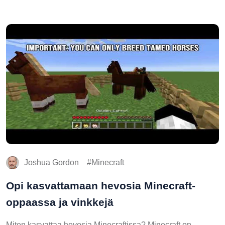
Joshua Gordon
Minecraft
Opi kasvattamaan hevosia Minecraft-
oppaassa ja vinkkejä
Miten kasvattaa hevosia Minecraftissa? Minecraft on