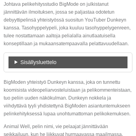
Johtava pelikehitysstudio BigMode on julkistanut
jännittävän ilmoituksen, jossa se paljastaa odotetun
debyyttipelinsä yhteistyössä suositun YouTuber Dunkeyn
kanssa. Tasohyppelypeli, joka kuuluu tasohyppelygenreen,
tulee nostattamaan aaltoja pelialalla ainutlaatuisella
konseptillaan ja mukaansatempaavalla pelattavuudellaan.
Sisällysluettelo
BigModen yhteistyö Dunkeyn kanssa, joka on tunnettu
koomisista videopeliarvosteluistaan ja pelikommenteistaan,
tuo peliin uuden näkökulman. Dunkeyn nokkela ja
viihdyttävä tyyli yhdistettynä BigModen asiantuntemukseen
pelinkehityksessä lupaa unohtumattoman pelikokemuksen.
Animal Well, pelin nimi, vie pelaajat jännittävään
seikkailuun, kun he liikkuvat hurmaavassa maailmassa,