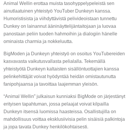
Animal Wellin erottaa muista tasohyppelypeleistä sen
ainutlaatuinen yhteistyö YouTuber Dunkeyn kanssa.
Humoristisista ja viihdyttävistä pelivideoistaan tunnettu
Dunkey on lainannut ääninäyttelijäntaitojaan ja luovaa
panostaan peliin tuoden hahmoihin ja dialogiin hänelle
ominaista charmia ja nokkeluutta.
BigModen ja Dunkeyn yhteistyö on osoitus YouTubereiden
kasvavasta vaikutusvallasta pelialalla. Tekemällä
yhteistyötä Dunkeyn kaltaisten sisällöntuottajien kanssa
pelinkehittäjät voivat hyödyntää heidän omistautunutta
fanipohjaansa ja tavoittaa laajemman yleisön.
“Animal Wellin” julkaisun kunniaksi BigMode on järjestänyt
erityisen tapahtuman, jossa pelaajat voivat kilpailla
Dunkeyn itsensä luomissa haasteissa. Osallistujilla on
mahdollisuus voittaa eksklusiivisia pelin sisäisiä palkintoja
ja jopa tavata Dunkey henkilökohtaisesti.