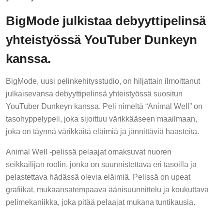
BigMode julkistaa debyyttipelinsä
yhteistyössä YouTuber Dunkeyn
kanssa.
BigMode, uusi pelinkehitysstudio, on hiljattain ilmoittanut
julkaisevansa debyyttipelinsä yhteistyössä suositun
YouTuber Dunkeyn kanssa. Peli nimeltä “Animal Well” on
tasohyppelypeli, joka sijoittuu värikkääseen maailmaan,
joka on täynnä värikkäitä eläimiä ja jännittäviä haasteita.
Animal Well -pelissä pelaajat omaksuvat nuoren
seikkailijan roolin, jonka on suunnistettava eri tasoilla ja
pelastettava hädässä olevia eläimiä. Pelissä on upeat
grafiikat, mukaansatempaava äänisuunnittelu ja koukuttava
pelimekaniikka, joka pitää pelaajat mukana tuntikausia.