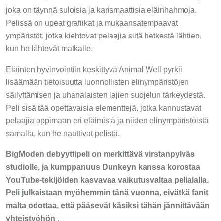
joka on täynnä suloisia ja karismaattisia eläinhahmoja.
Pelissä on upeat grafiikat ja mukaansatempaavat
ympäristöt, jotka kiehtovat pelaajia siitä hetkestä lähtien,
kun he lähtevät matkalle.
Eläinten hyvinvointiin keskittyvä Animal Well pyrkii
lisäämään tietoisuutta luonnollisten elinympäristöjen
säilyttämisen ja uhanalaisten lajien suojelun tärkeydestä.
Peli sisältää opettavaisia elementtejä, jotka kannustavat
pelaajia oppimaan eri eläimistä ja niiden elinympäristöistä
samalla, kun he nauttivat pelistä.
BigModen debyyttipeli on merkittävä virstanpylväs
studiolle, ja kumppanuus Dunkeyn kanssa korostaa
YouTube-tekijöiden kasvavaa vaikutusvaltaa pelialalla.
Peli julkaistaan myöhemmin tänä vuonna, eivätkä fanit
malta odottaa, että pääsevät käsiksi tähän jännittävään
yhteistyöhön
.