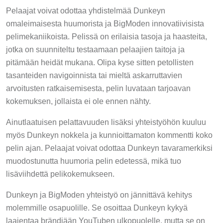
Pelaajat voivat odottaa yhdistelmää Dunkeyn
omaleimaisesta huumorista ja BigModen innovatiivisista
pelimekaniikoista. Pelissä on erilaisia tasoja ja haasteita,
jotka on suunniteltu testaamaan pelaajien taitoja ja
pitämään heidät mukana. Olipa kyse sitten petollisten
tasanteiden navigoinnista tai mieltä askarruttavien
arvoitusten ratkaisemisesta, pelin luvataan tarjoavan
kokemuksen, jollaista ei ole ennen nähty.
Ainutlaatuisen pelattavuuden lisäksi yhteistyöhön kuuluu
myös Dunkeyn nokkela ja kunnioittamaton kommentti koko
pelin ajan. Pelaajat voivat odottaa Dunkeyn tavaramerkiksi
muodostunutta huumoria pelin edetessä, mikä tuo
lisäviihdettä pelikokemukseen.
Dunkeyn ja BigModen yhteistyö on jännittävä kehitys
molemmille osapuolille. Se osoittaa Dunkeyn kykyä
laajentaa brändiään YouTuben ulkopuolelle, mutta se on