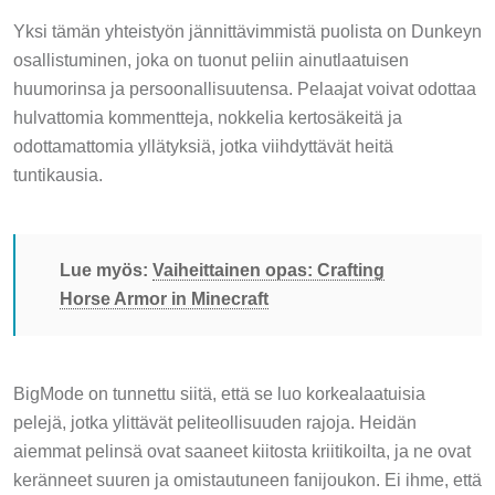
Yksi tämän yhteistyön jännittävimmistä puolista on Dunkeyn
osallistuminen, joka on tuonut peliin ainutlaatuisen
huumorinsa ja persoonallisuutensa. Pelaajat voivat odottaa
hulvattomia kommentteja, nokkelia kertosäkeitä ja
odottamattomia yllätyksiä, jotka viihdyttävät heitä
tuntikausia.
Lue myös:
Vaiheittainen opas: Crafting
Horse Armor in Minecraft
BigMode on tunnettu siitä, että se luo korkealaatuisia
pelejä, jotka ylittävät peliteollisuuden rajoja. Heidän
aiemmat pelinsä ovat saaneet kiitosta kriitikoilta, ja ne ovat
keränneet suuren ja omistautuneen fanijoukon. Ei ihme, että