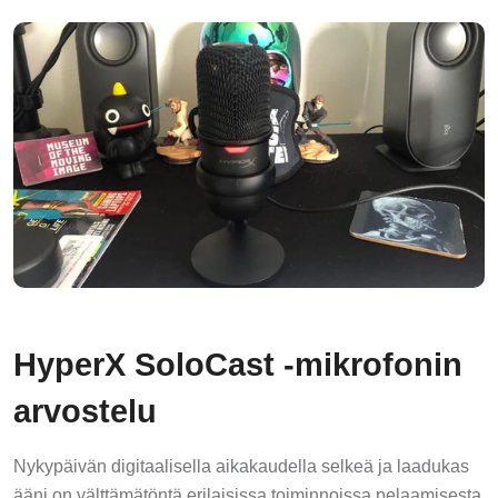
HyperX SoloCast -mikrofonin
arvostelu
Nykypäivän digitaalisella aikakaudella selkeä ja laadukas
ääni on välttämätöntä erilaisissa toiminnoissa pelaamisesta