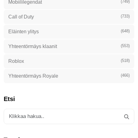
(749)
Mobiililegendat
(733)
Call of Duty
(648)
Eläinten ylitys
(553)
Yhteentörmäys klaanit
(518)
Roblox
(466)
Yhteentörmäys Royale
Etsi