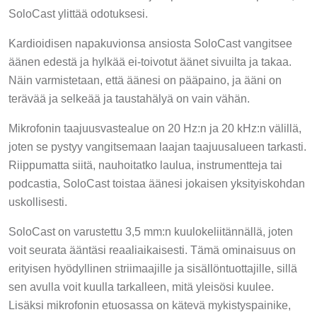
SoloCast ylittää odotuksesi.
Kardioidisen napakuvionsa ansiosta SoloCast vangitsee
äänen edestä ja hylkää ei-toivotut äänet sivuilta ja takaa.
Näin varmistetaan, että äänesi on pääpaino, ja ääni on
terävää ja selkeää ja taustahälyä on vain vähän.
Mikrofonin taajuusvastealue on 20 Hz:n ja 20 kHz:n välillä,
joten se pystyy vangitsemaan laajan taajuusalueen tarkasti.
Riippumatta siitä, nauhoitatko laulua, instrumentteja tai
podcastia, SoloCast toistaa äänesi jokaisen yksityiskohdan
uskollisesti.
SoloCast on varustettu 3,5 mm:n kuulokeliitännällä, joten
voit seurata ääntäsi reaaliaikaisesti. Tämä ominaisuus on
erityisen hyödyllinen striimaajille ja sisällöntuottajille, sillä
sen avulla voit kuulla tarkalleen, mitä yleisösi kuulee.
Lisäksi mikrofonin etuosassa on kätevä mykistyspainike,