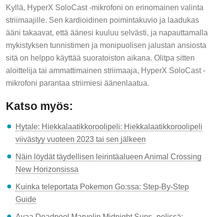
Kyllä, HyperX SoloCast -mikrofoni on erinomainen valinta
striimaajille. Sen kardioidinen poimintakuvio ja laadukas
ääni takaavat, että äänesi kuuluu selvästi, ja napauttamalla
mykistyksen tunnistimen ja monipuolisen jalustan ansiosta
sitä on helppo käyttää suoratoiston aikana. Olitpa sitten
aloittelija tai ammattimainen striimaaja, HyperX SoloCast -
mikrofoni parantaa striimiesi äänenlaatua.
Katso myös:
Hytale: Hiekkalaatikkoroolipeli: Hiekkalaatikkoroolipeli
viivästyy vuoteen 2023 tai sen jälkeen
Näin löydät täydellisen leirintäalueen Animal Crossing
New Horizonsissa
Kuinka teleportata Pokemon Go:ssa: Step-By-Step
Guide
Avaa Deadpool Marvelin Midnight Suns -pelissä: