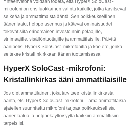
Yhteenvetona voidaan todeta, että HyperX SoloCast -
mikrofoni on ensiluokkainen valinta kaikille, jotka tarvitsevat
selkeää ja ammattimaista ääntä. Sen poikkeuksellinen
äänenlaatu, helppo asennus ja kätevät ominaisuudet
tekevät siitä erinomaisen investoinnin pelaajille,
striimaajille, sisällöntuottajille ja ammattilaisille. Päivitä
äänipelisi HyperX SoloCast -mikrofonilla ja koe ero, jonka
se tekee kristallinkirkkaan äänen tuottamisessa.
HyperX SoloCast -mikrofoni:
Kristallinkirkas ääni ammattilaisille
Jos olet ammattilainen, joka tarvitsee kristallinkirkasta
ääntä, etsi HyperX SoloCast -mikrofoni. Tämä ammattilaisia
ajatellen suunniteltu mikrofoni tarjoaa poikkeuksellista
äänenlaatua ja helppokäyttöisyyttä kaikkiin ammatillisiin
tarpeisiisi.