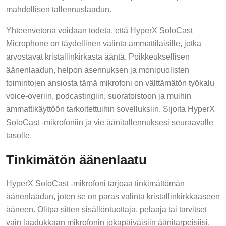
mahdollisen tallennuslaadun.
Yhteenvetona voidaan todeta, että HyperX SoloCast
Microphone on täydellinen valinta ammattilaisille, jotka
arvostavat kristallinkirkasta ääntä. Poikkeuksellisen
äänenlaadun, helpon asennuksen ja monipuolisten
toimintojen ansiosta tämä mikrofoni on välttämätön työkalu
voice-overiin, podcastingiin, suoratoistoon ja muihin
ammattikäyttöön tarkoitettuihin sovelluksiin. Sijoita HyperX
SoloCast -mikrofoniin ja vie äänitallennuksesi seuraavalle
tasolle.
Tinkimätön äänenlaatu
HyperX SoloCast -mikrofoni tarjoaa tinkimättömän
äänenlaadun, joten se on paras valinta kristallinkirkkaaseen
ääneen. Olitpa sitten sisällöntuottaja, pelaaja tai tarvitset
vain laadukkaan mikrofonin jokapäiväisiin äänitarpeisiisi,