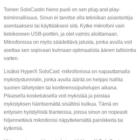
Toinen SoloCastin hieno puoli on sen plug-and-play-
toiminnallisuus. Sinun ei tarvitse olla tekniikan asiantuntija
asentaaksesi tai käyttääksesi sitä. Kytke mikrofoni vain
tietokoneen USB-porttiin, ja olet valmis aloittamaan.
Mikrofonissa on myös säädettävä jalusta, jonka avulla voit
asettaa sen sopivaan kulmaan optimaalista äänen taltiointia
varten.
Lisäksi HyperX SoloCast -mikrofonissa on napauttamalla
mykistystunnistin, jonka avulla ääntä on helppo hallita
suorien lähetysten tai konferenssipuhelujen aikana.
Pikaisella kosketuksella voit mykistää ja poistaa
mykistyksen häiritsemättä sisältösi kulkua. Tämä on
erityisen hyödyllistä tilanteissa, joissa sinun on nopeasti
hiljennettävä mikrofonisi näpyttelemättä painikkeita tai
kytkimiä.