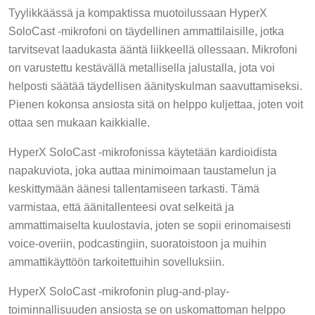
Tyylikkäässä ja kompaktissa muotoilussaan HyperX
SoloCast -mikrofoni on täydellinen ammattilaisille, jotka
tarvitsevat laadukasta ääntä liikkeellä ollessaan. Mikrofoni
on varustettu kestävällä metallisella jalustalla, jota voi
helposti säätää täydellisen äänityskulman saavuttamiseksi.
Pienen kokonsa ansiosta sitä on helppo kuljettaa, joten voit
ottaa sen mukaan kaikkialle.
HyperX SoloCast -mikrofonissa käytetään kardioidista
napakuviota, joka auttaa minimoimaan taustamelun ja
keskittymään äänesi tallentamiseen tarkasti. Tämä
varmistaa, että äänitallenteesi ovat selkeitä ja
ammattimaiselta kuulostavia, joten se sopii erinomaisesti
voice-overiin, podcastingiin, suoratoistoon ja muihin
ammattikäyttöön tarkoitettuihin sovelluksiin.
HyperX SoloCast -mikrofonin plug-and-play-
toiminnallisuuden ansiosta se on uskomattoman helppo