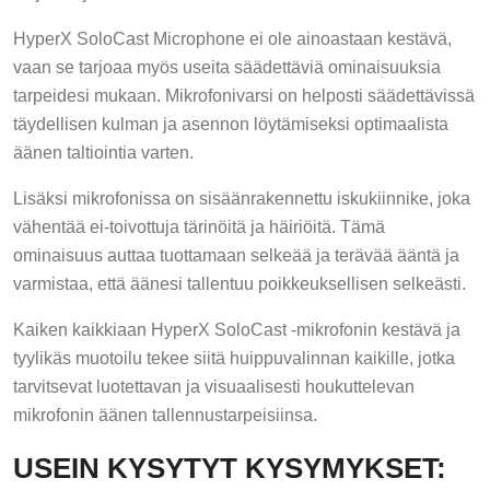
HyperX SoloCast Microphone ei ole ainoastaan kestävä,
vaan se tarjoaa myös useita säädettäviä ominaisuuksia
tarpeidesi mukaan. Mikrofonivarsi on helposti säädettävissä
täydellisen kulman ja asennon löytämiseksi optimaalista
äänen taltiointia varten.
Lisäksi mikrofonissa on sisäänrakennettu iskukiinnike, joka
vähentää ei-toivottuja tärinöitä ja häiriöitä. Tämä
ominaisuus auttaa tuottamaan selkeää ja terävää ääntä ja
varmistaa, että äänesi tallentuu poikkeuksellisen selkeästi.
Kaiken kaikkiaan HyperX SoloCast -mikrofonin kestävä ja
tyylikäs muotoilu tekee siitä huippuvalinnan kaikille, jotka
tarvitsevat luotettavan ja visuaalisesti houkuttelevan
mikrofonin äänen tallennustarpeisiinsa.
USEIN KYSYTYT KYSYMYKSET: