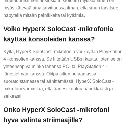
mute-tunnistimen ansiosta mikrofonin mykistäminen on
myös kätevää aina tarvittaessa ilman, että sinun tarvitsee
näpytellä mitään painikkeita tai kytkimiä.
Voiko HyperX SoloCast -mikrofonia
käyttää konsoleiden kanssa?
Kyllä, HyperX SoloCast -mikrofonia voi käyttää PlayStation
4 -konsolien kanssa. Se liitetään USB:n kautta, joten se on
yhteensopiva minkä tahansa PC- tai PlayStation 4 -
järjestelmän kanssa. Olitpa sitten pelaamassa,
suoratoistamassa tai äänittämässä, HyperX SoloCast -
mikrofoni varmistaa, että äänesi kuuluu äänekkäästi ja
selkeästi.
Onko HyperX SoloCast -mikrofoni
hyvä valinta striimaajille?