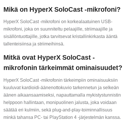
Mikä on HyperX SoloCast -mikrofoni?
HyperX SoloCast -mikrofoni on korkealaatuinen USB-
mikrofoni, joka on suunniteltu pelaajille, striimaajille ja
sisällöntuottajille, jotka tarvitsevat kristallinkirkasta ääntä
tallenteisiinsa ja striimeihinsä.
Mitkä ovat HyperX SoloCast -
mikrofonin tärkeimmät ominaisuudet?
HyperX SoloCast -mikrofonin tärkeimpiin ominaisuuksiin
kuuluvat kardioidi-äänenottokuvio tarkennetun ja selkeän
äänen aikaansaamiseksi, napauttamalla mykistystunnistin
helppoon hallintaan, monipuolinen jalusta, joka voidaan
säätää eri kulmiin, sekä plug-and-play-toiminnallisuus
minkä tahansa PC- tai PlayStation 4 -järjestelmän kanssa.