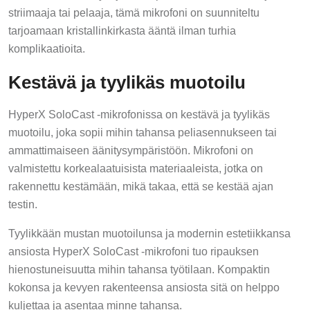
striimaaja tai pelaaja, tämä mikrofoni on suunniteltu
tarjoamaan kristallinkirkasta ääntä ilman turhia
komplikaatioita.
Kestävä ja tyylikäs muotoilu
HyperX SoloCast -mikrofonissa on kestävä ja tyylikäs
muotoilu, joka sopii mihin tahansa peliasennukseen tai
ammattimaiseen äänitysympäristöön. Mikrofoni on
valmistettu korkealaatuisista materiaaleista, jotka on
rakennettu kestämään, mikä takaa, että se kestää ajan
testin.
Tyylikkään mustan muotoilunsa ja modernin estetiikkansa
ansiosta HyperX SoloCast -mikrofoni tuo ripauksen
hienostuneisuutta mihin tahansa työtilaan. Kompaktin
kokonsa ja kevyen rakenteensa ansiosta sitä on helppo
kuljettaa ja asentaa minne tahansa.