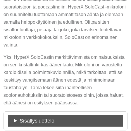
suoratoistoon ja podcastingiin. HyperX SoloCast -mikrofoni
on suunniteltu tuottamaan ammattitason ääntä ja olemaan
samalla helppokäyttöinen ja edullinen. Olitpa sitten
sisällöntuottaja, pelaaja tai joku, joka tarvitsee luotettavan
mikrofonin verkkokokouksiin, SoloCast on erinomainen
valinta.
Yksi HyperX SoloCastin merkittävimmistä ominaisuuksista
on sen kristallinkirkas äänenlaatu. Mikrofoni on varustettu
kardioidisella poimintakuvioinnilla, mikä tarkoittaa, että se
keskittyy vangitsemaan äänen edestä ja minimoimaan
taustahälyn. Tämä tekee siitä ihanteellisen
soolonauhoituksiin tai suoratoistosessioihin, joissa haluat,
että äänesi on esityksen pääosassa.
Sisällysluettelo