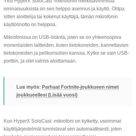
Yksi HyperX SoloCast -mikrofonin merkittävimmistä
ominaisuuksista on sen helppo asennus ja käyttö. Olitpa
sitten aloittelija tai kokenut käyttäjä, tämän mikrofonin
käyttöönotto on helppoa.
Mikrofonissa on USB-liitäntä, joten se on yhteensopiva
monenlaisten laitteiden, kuten tietokoneiden, kannettavien
tietokoneiden ja pelikonsolien kanssa. Kytke se vain USB-
porttiin, ja olet valmis aloittamaan.
Lue myös:
Parhaat Fortnite-joukkueen nimet
joukkueellesi (Lisää vuosi)
Kun HyperX SoloCast -mikrofoni on kytketty, useimmat
käyttöjärjestelmät tunnistavat sen automaattisesti, joten