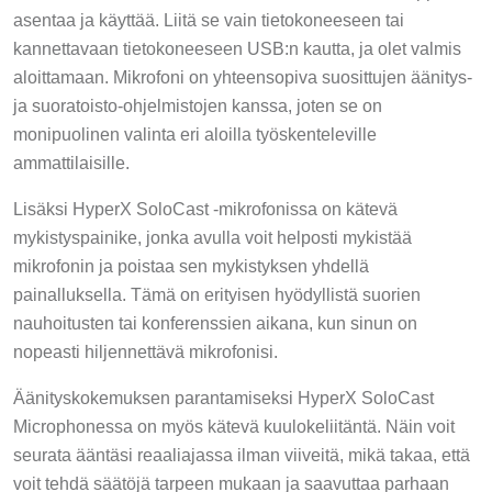
asentaa ja käyttää. Liitä se vain tietokoneeseen tai
kannettavaan tietokoneeseen USB:n kautta, ja olet valmis
aloittamaan. Mikrofoni on yhteensopiva suosittujen äänitys-
ja suoratoisto-ohjelmistojen kanssa, joten se on
monipuolinen valinta eri aloilla työskenteleville
ammattilaisille.
Lisäksi HyperX SoloCast -mikrofonissa on kätevä
mykistyspainike, jonka avulla voit helposti mykistää
mikrofonin ja poistaa sen mykistyksen yhdellä
painalluksella. Tämä on erityisen hyödyllistä suorien
nauhoitusten tai konferenssien aikana, kun sinun on
nopeasti hiljennettävä mikrofonisi.
Äänityskokemuksen parantamiseksi HyperX SoloCast
Microphonessa on myös kätevä kuulokeliitäntä. Näin voit
seurata ääntäsi reaaliajassa ilman viiveitä, mikä takaa, että
voit tehdä säätöjä tarpeen mukaan ja saavuttaa parhaan