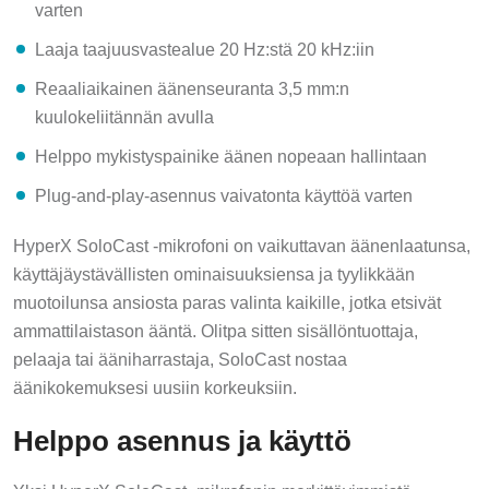
varten
Laaja taajuusvastealue 20 Hz:stä 20 kHz:iin
Reaaliaikainen äänenseuranta 3,5 mm:n
kuulokeliitännän avulla
Helppo mykistyspainike äänen nopeaan hallintaan
Plug-and-play-asennus vaivatonta käyttöä varten
HyperX SoloCast -mikrofoni on vaikuttavan äänenlaatunsa,
käyttäjäystävällisten ominaisuuksiensa ja tyylikkään
muotoilunsa ansiosta paras valinta kaikille, jotka etsivät
ammattilaistason ääntä. Olitpa sitten sisällöntuottaja,
pelaaja tai ääniharrastaja, SoloCast nostaa
äänikokemuksesi uusiin korkeuksiin.
Helppo asennus ja käyttö