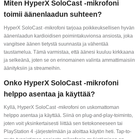
Miten HyperX SoloCast -mikrofoni
toimii äänenlaadun suhteen?
HyperX SoloCast -mikrofoni tarjoaa poikkeuksellisen hyvän
äänenlaadun kardioidisen poimintakuvionsa ansiosta, joka
vangitsee äänen tietystä suunnasta ja vähentää
taustamelua. Tämä varmistaa, että äänesi kuuluu kirkkaana
ja selkeänä, joten se on erinomainen valinta ammattimaisiin
äänityksiin ja streameihin.
Onko HyperX SoloCast -mikrofoni
helppo asentaa ja käyttää?
Kyllä, HyperX SoloCast -mikrofoni on uskomattoman
helppo asentaa ja käyttää. Siinä on plug-and-play-toiminto,
joten voit yksinkertaisesti liittää sen tietokoneeseen tai
PlayStation 4 -järjestelmään ja aloittaa käytön heti. Tap-to-