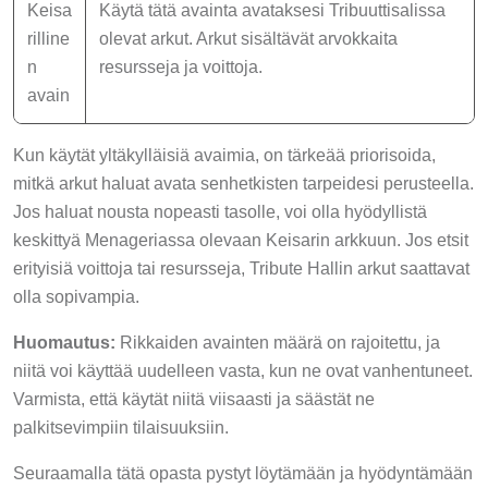
Keisa
Käytä tätä avainta avataksesi Tribuuttisalissa
rilline
olevat arkut. Arkut sisältävät arvokkaita
n
resursseja ja voittoja.
avain
Kun käytät yltäkylläisiä avaimia, on tärkeää priorisoida,
mitkä arkut haluat avata senhetkisten tarpeidesi perusteella.
Jos haluat nousta nopeasti tasolle, voi olla hyödyllistä
keskittyä Menageriassa olevaan Keisarin arkkuun. Jos etsit
erityisiä voittoja tai resursseja, Tribute Hallin arkut saattavat
olla sopivampia.
Huomautus:
Rikkaiden avainten määrä on rajoitettu, ja
niitä voi käyttää uudelleen vasta, kun ne ovat vanhentuneet.
Varmista, että käytät niitä viisaasti ja säästät ne
palkitsevimpiin tilaisuuksiin.
Seuraamalla tätä opasta pystyt löytämään ja hyödyntämään