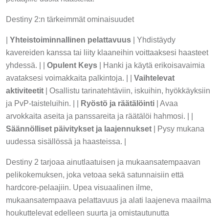
Destiny 2:n tärkeimmät ominaisuudet
|
Yhteistoiminnallinen pelattavuus
| Yhdistäydy
kavereiden kanssa tai liity klaaneihin voittaaksesi haasteet
yhdessä. | |
Opulent Keys
| Hanki ja käytä erikoisavaimia
avataksesi voimakkaita palkintoja. | |
Vaihtelevat
aktiviteetit
| Osallistu tarinatehtäviin, iskuihin, hyökkäyksiin
ja PvP-taisteluihin. | |
Ryöstö ja räätälöinti
| Avaa
arvokkaita aseita ja panssareita ja räätälöi hahmosi. | |
Säännölliset päivitykset ja laajennukset
| Pysy mukana
uudessa sisällössä ja haasteissa. |
Destiny 2 tarjoaa ainutlaatuisen ja mukaansatempaavan
pelikokemuksen, joka vetoaa sekä satunnaisiin että
hardcore-pelaajiin. Upea visuaalinen ilme,
mukaansatempaava pelattavuus ja alati laajeneva maailma
houkuttelevat edelleen suurta ja omistautunutta