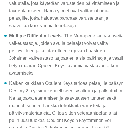
valuutalla, jota käytetään varusteiden päivittämiseen ja
täydentämiseen. Nämä ytimet ovat välttämättömiä
pelaajille, jotka haluavat parantaa varusteitaan ja
saavuttaa korkeampia tehotasoja.
Multiple Difficulty Levels:
The Menagerie tarjoaa useita
vaikeustasoja, joiden avulla pelaajat voivat valita
pelityylilleen ja taitotasolleen sopivan haasteen.
Jokainen vaikeustaso tarjoaa erilaisia palkintoja ja vaatii
tietyn määrän Opulent Keys -avaimia vastaavan arkun
avaamiseksi.
Kaiken kaikkiaan Opulent Keys tarjoaa pelaajille pääsyn
Destiny 2:n yksinoikeudelliseen sisältöön ja palkintoihin.
Ne tarjoavat etenemisen ja saavutusten tunteen sekä
mahdollisuuden hankkia tehokkaita varusteita ja
päivitysmateriaaleja. Olitpa sitten veteraanipelaaja tai
pelin uusi tulokas, Opulent Keysin käyttäminen voi
parantaa Destiny 2 -kokemustasi huomattavasti.**