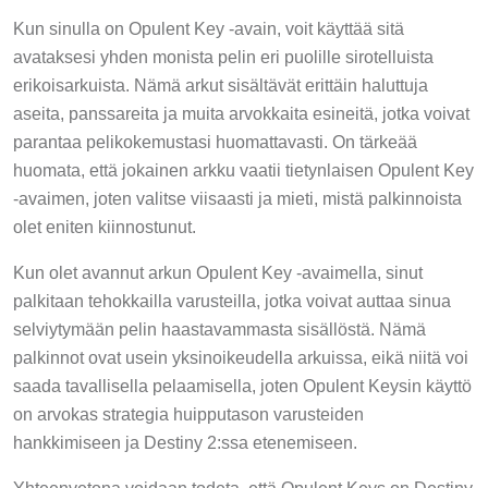
Kun sinulla on Opulent Key -avain, voit käyttää sitä
avataksesi yhden monista pelin eri puolille sirotelluista
erikoisarkuista. Nämä arkut sisältävät erittäin haluttuja
aseita, panssareita ja muita arvokkaita esineitä, jotka voivat
parantaa pelikokemustasi huomattavasti. On tärkeää
huomata, että jokainen arkku vaatii tietynlaisen Opulent Key
-avaimen, joten valitse viisaasti ja mieti, mistä palkinnoista
olet eniten kiinnostunut.
Kun olet avannut arkun Opulent Key -avaimella, sinut
palkitaan tehokkailla varusteilla, jotka voivat auttaa sinua
selviytymään pelin haastavammasta sisällöstä. Nämä
palkinnot ovat usein yksinoikeudella arkuissa, eikä niitä voi
saada tavallisella pelaamisella, joten Opulent Keysin käyttö
on arvokas strategia huipputason varusteiden
hankkimiseen ja Destiny 2:ssa etenemiseen.
Yhteenvetona voidaan todeta, että Opulent Keys on Destiny