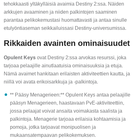
tehokkaasti yltäkylläisiä avaimia Destiny 2:ssa. Näiden
arkkujen avaaminen ja niiden palkintojen saaminen
parantaa pelikokemustasi huomattavasti ja antaa sinulle
etulyöntiaseman seikkailuissasi Destiny-universumissa.
Rikkaiden avainten ominaisuudet
Opulent Keys
ovat Destiny 2:ssa arvokas resurssi, joka
tarjoaa pelaajille ainutlaatuisia ominaisuuksia ja etuja.
Nämä avaimet hankitaan erilaisten aktiviteettien kautta, ja
niillä voi avata erikoisarkkuja ja -palkintoja.
** Pääsy Menagerieen:** Opulent Keys antaa pelaajille
pääsyn Menagerieen, haastavaan PvE-aktiviteettiin,
jossa pelaajat voivat ansaita voimakasta saalista ja
palkintoja. Menagerie tarjoaa erilaisia kohtaamisia ja
pomoja, jotka tarjoavat monipuolisen ja
mukaansatempaavan pelikokemuksen.