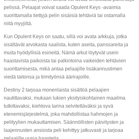
pelissä. Pelaajat voivat saada Opulent Keys -avaimia
suorittamalla tiettyjä pelin sisäisiä tehtäviä tai ostamalla
niitä myyjiltä.
Kun Opulent Keys on saatu, sillä voi avata arkkuja, jotka
sisältävät arvokasta saalista, kuten aseita, panssareita ja
muita hyödyllisiä esineitä. Nämä arkut löytyvät usein
haastavista paikoista tai palkintoina vaikeiden tehtävien
suorittamisesta, mikä antaa pelaajille lisäkannustimen
viedä taitonsa ja tiimityönsä äärirajoille.
Destiny 2 tarjoaa monenlaista sisältöä pelaajien
nautittavaksi, mukaan lukien yksityiskohtainen maailma
tutkittavaksi, kiehtova tarina selvitettäväksi ja syvä
etenemisjärjestelmä, joka mahdollistaa hahmojen ja
pelityylien mukauttamisen. Säännöllisten päivitysten ja
laajennusten ansiosta peli kehittyy jatkuvasti ja tarjoaa
pelaajille uusia haasteita.