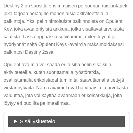
Destiny 2 on suosittu ensimmäisen persoonan räiskintäpeli,
joka tarjoaa pelaajille monenlaisia aktiviteetteja ja
palkintoja. Yksi pelin himoituista palkinnoista on Opulent
Key, joka avaa erityisiä arkkuja, jotka sisältävät arvokasta
saalista. Tässä oppaassa selvitämme, miten löydät ja
hyödynnät näitä Opulent Keys -avaimia maksimoidaksesi
palkintosi Destiny 2:ssa.
Opulent-avaimia voi saada erilaisilla pelin sisäisillä
aktiviteeteilla, kuten suorittamalla ryöstöretkiä,
osallistumalla erikoistapahtumiin tai saavuttamalla tiettyjä
virstanpylväitä. Nämä avaimet ovat harvinaista ja arvokasta
valuuttaa, jota voi käyttää avaamaan erikoisarkkuja, joita
löytyy eri puolilta pelimaailmaa.
Sisällysluettelo