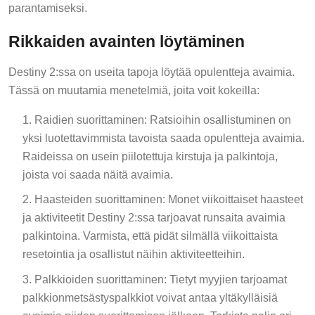
parantamiseksi.
Rikkaiden avainten löytäminen
Destiny 2:ssa on useita tapoja löytää opulentteja avaimia.
Tässä on muutamia menetelmiä, joita voit kokeilla:
Raidien suorittaminen: Ratsioihin osallistuminen on
yksi luotettavimmista tavoista saada opulentteja avaimia.
Raideissa on usein piilotettuja kirstuja ja palkintoja,
joista voi saada näitä avaimia.
Haasteiden suorittaminen: Monet viikoittaiset haasteet
ja aktiviteetit Destiny 2:ssa tarjoavat runsaita avaimia
palkintoina. Varmista, että pidät silmällä viikoittaista
resetointia ja osallistut näihin aktiviteetteihin.
Palkkioiden suorittaminen: Tietyt myyjien tarjoamat
palkkionmetsästyspalkkiot voivat antaa yltäkylläisiä
avaimia niiden suorittamisen jälkeen. Tarkista pelin eri