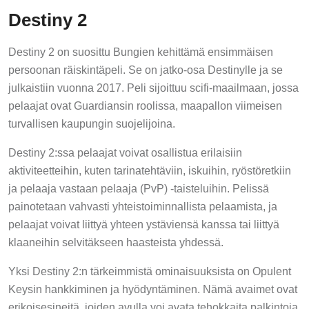
Destiny 2
Destiny 2 on suosittu Bungien kehittämä ensimmäisen
persoonan räiskintäpeli. Se on jatko-osa Destinylle ja se
julkaistiin vuonna 2017. Peli sijoittuu scifi-maailmaan, jossa
pelaajat ovat Guardiansin roolissa, maapallon viimeisen
turvallisen kaupungin suojelijoina.
Destiny 2:ssa pelaajat voivat osallistua erilaisiin
aktiviteetteihin, kuten tarinatehtäviin, iskuihin, ryöstöretkiin
ja pelaaja vastaan pelaaja (PvP) -taisteluihin. Pelissä
painotetaan vahvasti yhteistoiminnallista pelaamista, ja
pelaajat voivat liittyä yhteen ystäviensä kanssa tai liittyä
klaaneihin selvitäkseen haasteista yhdessä.
Yksi Destiny 2:n tärkeimmistä ominaisuuksista on Opulent
Keysin hankkiminen ja hyödyntäminen. Nämä avaimet ovat
erikoisesineitä, joiden avulla voi avata tehokkaita palkintoja