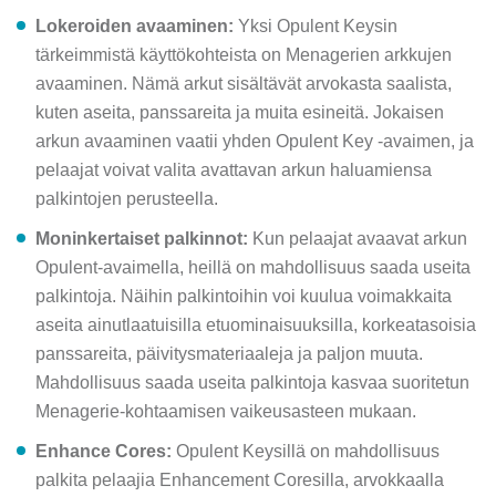
Lokeroiden avaaminen:
Yksi Opulent Keysin
tärkeimmistä käyttökohteista on Menagerien arkkujen
avaaminen. Nämä arkut sisältävät arvokasta saalista,
kuten aseita, panssareita ja muita esineitä. Jokaisen
arkun avaaminen vaatii yhden Opulent Key -avaimen, ja
pelaajat voivat valita avattavan arkun haluamiensa
palkintojen perusteella.
Moninkertaiset palkinnot:
Kun pelaajat avaavat arkun
Opulent-avaimella, heillä on mahdollisuus saada useita
palkintoja. Näihin palkintoihin voi kuulua voimakkaita
aseita ainutlaatuisilla etuominaisuuksilla, korkeatasoisia
panssareita, päivitysmateriaaleja ja paljon muuta.
Mahdollisuus saada useita palkintoja kasvaa suoritetun
Menagerie-kohtaamisen vaikeusasteen mukaan.
Enhance Cores:
Opulent Keysillä on mahdollisuus
palkita pelaajia Enhancement Coresilla, arvokkaalla