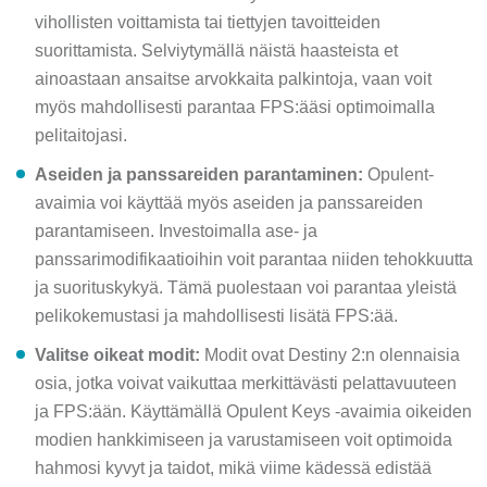
vihollisten voittamista tai tiettyjen tavoitteiden
suorittamista. Selviytymällä näistä haasteista et
ainoastaan ansaitse arvokkaita palkintoja, vaan voit
myös mahdollisesti parantaa FPS:ääsi optimoimalla
pelitaitojasi.
Aseiden ja panssareiden parantaminen:
Opulent-
avaimia voi käyttää myös aseiden ja panssareiden
parantamiseen. Investoimalla ase- ja
panssarimodifikaatioihin voit parantaa niiden tehokkuutta
ja suorituskykyä. Tämä puolestaan voi parantaa yleistä
pelikokemustasi ja mahdollisesti lisätä FPS:ää.
Valitse oikeat modit:
Modit ovat Destiny 2:n olennaisia
osia, jotka voivat vaikuttaa merkittävästi pelattavuuteen
ja FPS:ään. Käyttämällä Opulent Keys -avaimia oikeiden
modien hankkimiseen ja varustamiseen voit optimoida
hahmosi kyvyt ja taidot, mikä viime kädessä edistää