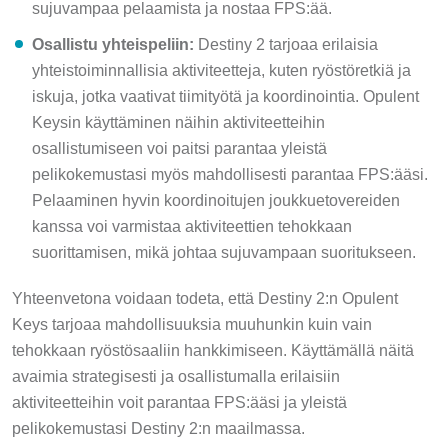
sujuvampaa pelaamista ja nostaa FPS:ää.
Osallistu yhteispeliin:
Destiny 2 tarjoaa erilaisia
yhteistoiminnallisia aktiviteetteja, kuten ryöstöretkiä ja
iskuja, jotka vaativat tiimityötä ja koordinointia. Opulent
Keysin käyttäminen näihin aktiviteetteihin
osallistumiseen voi paitsi parantaa yleistä
pelikokemustasi myös mahdollisesti parantaa FPS:ääsi.
Pelaaminen hyvin koordinoitujen joukkuetovereiden
kanssa voi varmistaa aktiviteettien tehokkaan
suorittamisen, mikä johtaa sujuvampaan suoritukseen.
Yhteenvetona voidaan todeta, että Destiny 2:n Opulent
Keys tarjoaa mahdollisuuksia muuhunkin kuin vain
tehokkaan ryöstösaaliin hankkimiseen. Käyttämällä näitä
avaimia strategisesti ja osallistumalla erilaisiin
aktiviteetteihin voit parantaa FPS:ääsi ja yleistä
pelikokemustasi Destiny 2:n maailmassa.