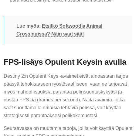
Lue myös:
Etsitkö Softwoodia Animal
Crossingissa? Näin saat sitä!
FPS-lisäys Opulent Keysin avulla
Destiny 2:n Opulent Keys -avaimet eivät ainoastaan tarjoa
pääsyä tehokkaaseen ryöstösaaliiseen, vaan ne tarjoavat
myös mahdollisuuksia parantaa pelinsuorituskykyäsi ja
nostaa FPS:ää (frames per second). Näitä avaimia, jotka
saat suorittamalla erilaisia tehtäviä pelissä, voit käyttää
strategisesti parantaaksesi pelikokemustasi.
Seuraavassa on muutamia tapoja, joilla voit käyttää Opulent
Keys -avaimia FPS:n parantamiseen: