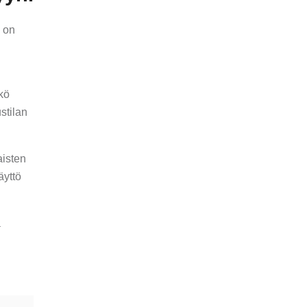
6 on
kö
stilan
aisten
äyttö
a