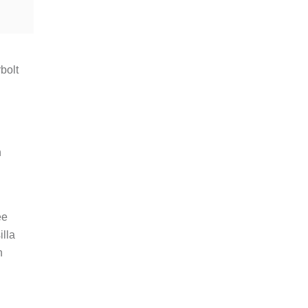
bolt
n
ee
illa
n