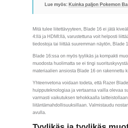
Lue myös:
Kuinka paljon Pokemon Ba
Mitä tulee liitettävyyteen, Blade 16 ei jätä kive
4:llä ja HDMI:llä, varustettuna voit helposti liittä
tiedostoja tai liittää suuremman näytön, Blade 16
Blade 16:ssa on myös tyylikäs ja kompakti muoto
muodosta huolimatta se ei tingi suorituskyvyst
materiaalien ansiosta Blade 16 on rakennettu 
Yhteenvetona voidaan todeta, että Razer Blade
huipputeknologiaa ja vertaansa vailla olevaa suo
varmasti vaikutuksen tehokkaalla laitteistollaan,
liitäntämahdollisuuksillaan. Valmistaudu nost
avulla.
Tyylikäs ja tyylikäs muot