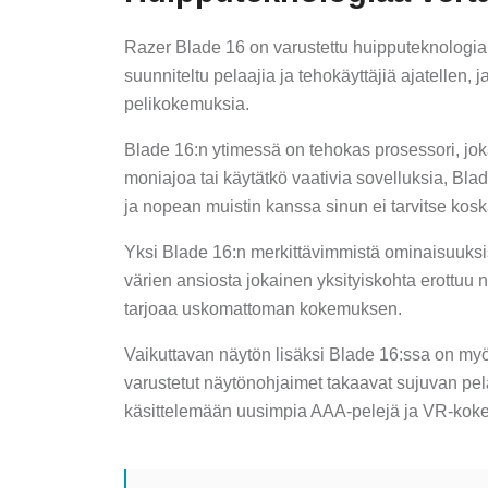
Razer Blade 16 on varustettu huipputeknologial
suunniteltu pelaajia ja tehokäyttäjiä ajatellen, 
pelikokemuksia.
Blade 16:n ytimessä on tehokas prosessori, jok
moniajoa tai käytätkö vaativia sovelluksia, Bla
ja nopean muistin kanssa sinun ei tarvitse kos
Yksi Blade 16:n merkittävimmistä ominaisuuksis
värien ansiosta jokainen yksityiskohta erottuu nä
tarjoaa uskomattoman kokemuksen.
Vaikuttavan näytön lisäksi Blade 16:ssa on myö
varustetut näytönohjaimet takaavat sujuvan pe
käsittelemään uusimpia AAA-pelejä ja VR-kok