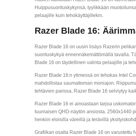
Huippusuorituskykynsä, tyylikkään muotoilunsa
pelaajille kuin tehokäyttäjillekin.
Razer Blade 16: Äärimm
Razer Blade 16 on uusin lisäys Razerin pelikan
suorituskykyä ennennäkemättömällä tavalla. Tä
Blade 16 on täydellinen valinta pelaajille ja teho
Razer Blade 16:n ytimessä on tehokas Intel Cor
mahdollistaa saumattoman moniajon. Riippumatta 
tehtävien parissa, Razer Blade 16 selviytyy kai
Razer Blade 16 ei ainoastaan tarjoa uskomaton
tuumaisen QHD-näytön ansiosta. 2560x1440 piks
henkiin eloisilla väreillä ja terävillä yksityiskohd
Grafiikan osalta Razer Blade 16 on varustettu