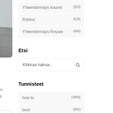
(553)
Yhteentörmäys klaanit
(518)
Roblox
(466)
Yhteentörmäys Royale
Etsi
Tunnisteet
en
ä
(3958)
how to
(691)
best