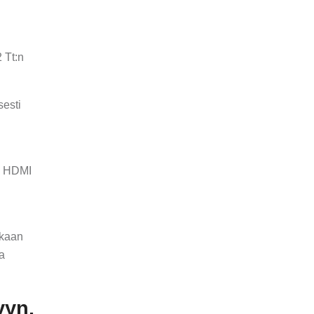
2 Tt:n
sesti
t, HDMI
kkaan
ka
yyn.