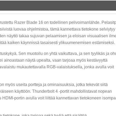
arustettu Razer Blade 16 on todellinen pelivoimanlähde. Pelasit
ensiivistä luovaa ohjelmistoa, tämä kannettava tietokone selviytyy
uden näyttö takaa sujuvan pelaamisen ja eloisan visuaalisen ilm
pitää kaiken käynnissä tasaisesti ylikuumenemisen estämiseksi.
uskykyä. Sen muotoilu on yhtä vaikuttava, ja sen tyylikäs ja oh
o ei ainoastaan näytä upealta, vaan tarjoaa myös kestävyyttä
valaistu mukautettavalla RGB-valaistuksella, jonka avulla voit
n myös useita portteja ja ominaisuuksia, jotka tekevät siitä
äiseen käyttöön. Thunderbolt 4 -portit mahdollistavat nopean
taas HDMI-portin avulla voit liittää kannettavan tietokoneen isomp
ietokone, joka tarjoaa sekä tyyliä että sisältöä.