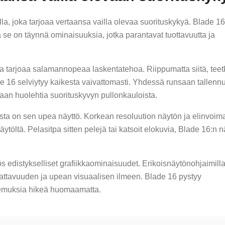
la, joka tarjoaa vertaansa vailla olevaa suorituskykyä. Blade 1
ja se on täynnä ominaisuuksia, jotka parantavat tuottavuutta ja
a tarjoaa salamannopeaa laskentatehoa. Riippumatta siitä, teet
de 16 selviytyy kaikesta vaivattomasti. Yhdessä runsaan tallennu
kaan huolehtia suorituskyvyn pullonkauloista.
ta on sen upea näyttö. Korkean resoluution näytön ja elinvoim
ytöltä. Pelasitpa sitten pelejä tai katsoit elokuvia, Blade 16:n n
s edistykselliset grafiikkaominaisuudet. Erikoisnäytönohjaimill
lattavuuden ja upean visuaalisen ilmeen. Blade 16 pystyy
emuksia hikeä huomaamatta.