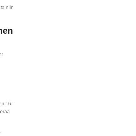
ta niin
nen
er
en 16-
herää
e