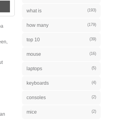
(193)
what is
(179)
how many
pa
(39)
top 10
een,
(16)
mouse
ut
(5)
laptops
(4)
keyboards
(2)
consoles
(2)
mice
aan