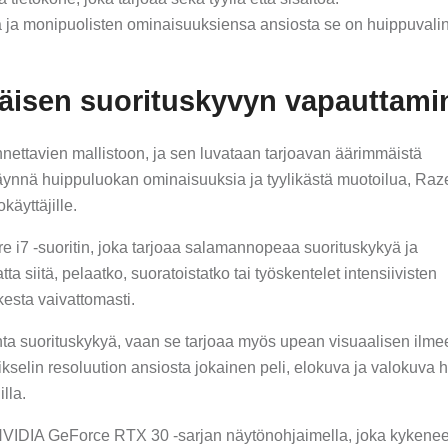
 ja monipuolisten ominaisuuksiensa ansiosta se on huippuvalin
äisen suorituskyvyn vapauttami
nettavien mallistoon, ja sen luvataan tarjoavan äärimmäistä
ynnä huippuluokan ominaisuuksia ja tyylikästä muotoilua, Raz
käyttäjille.
e i7 -suoritin, joka tarjoaa salamannopeaa suorituskykyä ja
siitä, pelaatko, suoratoistatko tai työskentelet intensiivisten
kesta vaivattomasti.
ta suorituskykyä, vaan se tarjoaa myös upean visuaalisen ilme
elin resoluution ansiosta jokainen peli, elokuva ja valokuva 
illa.
 NVIDIA GeForce RTX 30 -sarjan näytönohjaimella, joka kykene