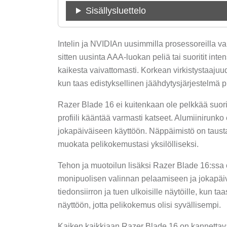
Sisällysluettelo
Intelin ja NVIDIAn uusimmilla prosessoreilla v
sitten uusinta AAA-luokan peliä tai suoritit int
kaikesta vaivattomasti. Korkean virkistystaaju
kun taas edistyksellinen jäähdytysjärjestelmä 
Razer Blade 16 ei kuitenkaan ole pelkkää suorit
profiili kääntää varmasti katseet. Alumiinirunk
jokapäiväiseen käyttöön. Näppäimistö on tausta
muokata pelikokemustasi yksilölliseksi.
Tehon ja muotoilun lisäksi Razer Blade 16:ssa o
monipuolisen valinnan pelaamiseen ja jokapäiv
tiedonsiirron ja tuen ulkoisille näytöille, kun 
näyttöön, jotta pelikokemus olisi syvällisempi.
Kaiken kaikkiaan Razer Blade 16 on kannettava t