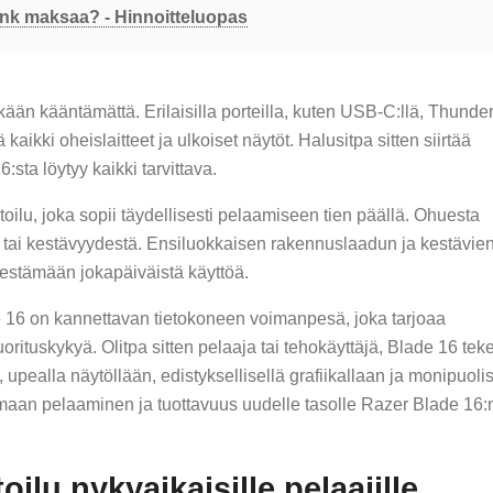
nk maksaa? - Hinnoitteluopas
äkään kääntämättä. Erilaisilla porteilla, kuten USB-C:llä, Thunder
ä kaikki oheislaitteet ja ulkoiset näytöt. Halusitpa sitten siirtää
:sta löytyy kaikki tarvittava.
ilu, joka sopii täydellisesti pelaamiseen tien päällä. Ohuesta
ä tai kestävyydestä. Ensiluokkaisen rakennuslaadun ja kestävie
kestämään jokapäiväistä käyttöä.
 16 on kannettavan tietokoneen voimanpesä, joka tarjoaa
rituskykyä. Olitpa sitten pelaaja tai tehokäyttäjä, Blade 16 tek
 upealla näytöllään, edistyksellisellä grafiikallaan ja monipuolis
amaan pelaaminen ja tuottavuus uudelle tasolle Razer Blade 16:
oilu nykyaikaisille pelaajille