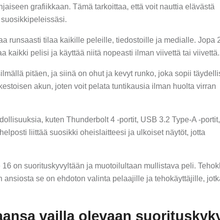
aiseen grafiikkaan. Tämä tarkoittaa, että voit nauttia elävästä
 suosikkipeleissäsi.
 runsaasti tilaa kaikille peleille, tiedostoille ja medialle. Jopa 
kaikki pelisi ja käyttää niitä nopeasti ilman viivettä tai viivettä.
mällä pitäen, ja siinä on ohut ja kevyt runko, joka sopii täydelli
estoisen akun, joten voit pelata tuntikausia ilman huolta virran
ollisuuksia, kuten Thunderbolt 4 -portit, USB 3.2 Type-A -porti
helposti liittää suosikki oheislaitteesi ja ulkoiset näytöt, jotta
16 on suorituskyvyltään ja muotoilultaan mullistava peli. Teho
 ansiosta se on ehdoton valinta pelaajille ja tehokäyttäjille, jot
ansa vailla olevaan suorituskyk