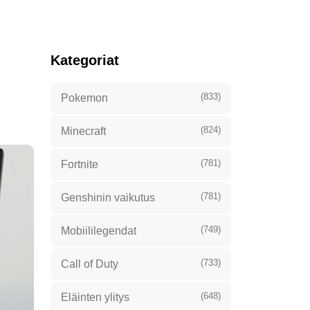
Kategoriat
(833)
Pokemon
(824)
Minecraft
(781)
Fortnite
(781)
Genshinin vaikutus
(749)
Mobiililegendat
(733)
Call of Duty
(648)
Eläinten ylitys