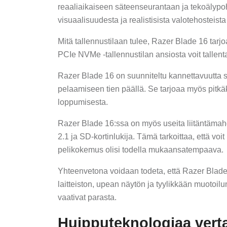
reaaliaikaiseen säteenseurantaan ja tekoälypohj
visuaalisuudesta ja realistisista valotehosteista
Mitä tallennustilaan tulee, Razer Blade 16 tarjoaa
PCIe NVMe -tallennustilan ansiosta voit tallentaa 
Razer Blade 16 on suunniteltu kannettavuutta sil
pelaamiseen tien päällä. Se tarjoaa myös pitkäk
loppumisesta.
Razer Blade 16:ssa on myös useita liitäntämahd
2.1 ja SD-kortinlukija. Tämä tarkoittaa, että voit 
pelikokemus olisi todella mukaansatempaava.
Yhteenvetona voidaan todeta, että Razer Blade 
laitteiston, upean näytön ja tyylikkään muotoilun
vaativat parasta.
Huipputeknologiaa verta