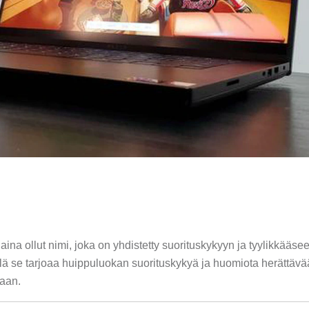
ina ollut nimi, joka on yhdistetty suorituskykyyn ja tyylikkääse
llä se tarjoaa huippuluokan suorituskykyä ja huomiota herättävä
maan.