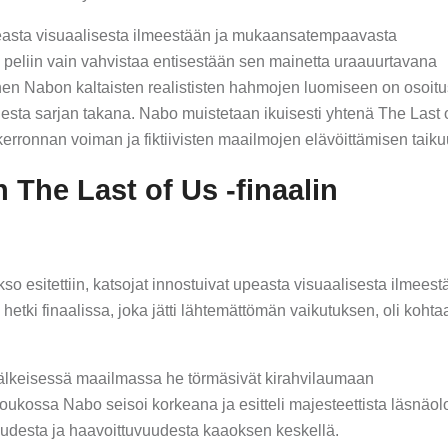
upeasta visuaalisesta ilmeestään ja mukaansatempaavasta
 peliin vain vahvistaa entisestään sen mainetta uraauurtavana
nen Nabon kaltaisten realististen hahmojen luomiseen on osoitu
esta sarjan takana. Nabo muistetaan ikuisesti yhtenä The Last 
nkerronnan voiman ja fiktiivisten maailmojen elävöittämisen taik
 The Last of Us -finaalin
o esitettiin, katsojat innostuivat upeasta visuaalisesta ilmeestä
etki finaalissa, joka jätti lähtemättömän vaikutuksen, oli koht
älkeisessä maailmassa he törmäsivät kirahvilaumaan
ukossa Nabo seisoi korkeana ja esitteli majesteettista läsnäol
udesta ja haavoittuvuudesta kaaoksen keskellä.