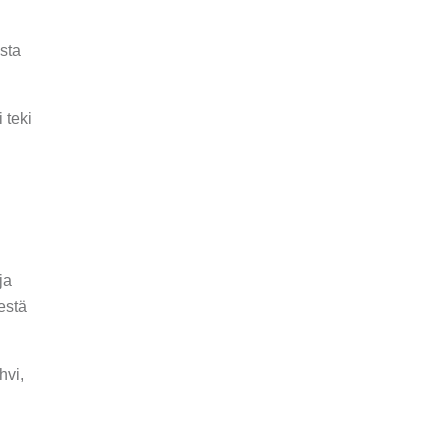
ista
 teki
ja
estä
hvi,