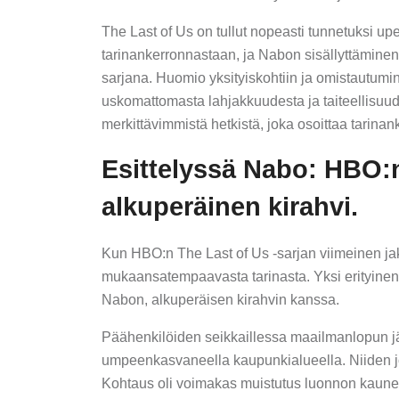
The Last of Us on tullut nopeasti tunnetuksi 
tarinankerronnastaan, ja Nabon sisällyttäminen
sarjana. Huomio yksityiskohtiin ja omistautumi
uskomattomasta lahjakkuudesta ja taiteellisuud
merkittävimmistä hetkistä, joka osoittaa tarina
Esittelyssä Nabo: HBO:n
alkuperäinen kirahvi.
Kun HBO:n The Last of Us -sarjan viimeinen jaks
mukaansatempaavasta tarinasta. Yksi erityinen h
Nabon, alkuperäisen kirahvin kanssa.
Päähenkilöiden seikkaillessa maailmanlopun j
umpeenkasvaneella kaupunkialueella. Niiden jo
Kohtaus oli voimakas muistutus luonnon kaune