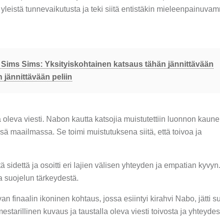
leistä tunnevaikutusta ja teki siitä entistäkin mieleenpainuv
Sims Sims: Yksityiskohtainen katsaus tähän jännittävään
 jännittävään peliin
a oleva viesti. Nabon kautta katsojia muistutettiin luonnon kaun
ä maailmassa. Se toimi muistutuksena siitä, että toivoa ja
 sidettä ja osoitti eri lajien välisen yhteyden ja empatian kyvyn.
a suojelun tärkeydestä.
 finaalin ikoninen kohtaus, jossa esiintyi kirahvi Nabo, jätti s
starillinen kuvaus ja taustalla oleva viesti toivosta ja yhteydes