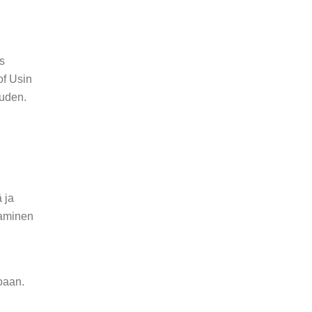
s
of Usin
uuden.
 ja
aaminen
oaan.