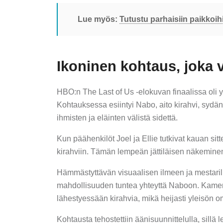
Lue myös:
Tutustu parhaisiin paikkoi
Ikoninen kohtaus, joka v
HBO:n The Last of Us -elokuvan finaalissa oli yk
Kohtauksessa esiintyi Nabo, aito kirahvi, sydä
ihmisten ja eläinten välistä sidettä.
Kun päähenkilöt Joel ja Ellie tutkivat kauan si
kirahviin. Tämän lempeän jättiläisen näkeminen
Hämmästyttävän visuaalisen ilmeen ja mestarilli
mahdollisuuden tuntea yhteyttä Naboon. Kamera 
lähestyessään kirahvia, mikä heijasti yleisön om
Kohtausta tehostettiin äänisuunnittelulla, sillä