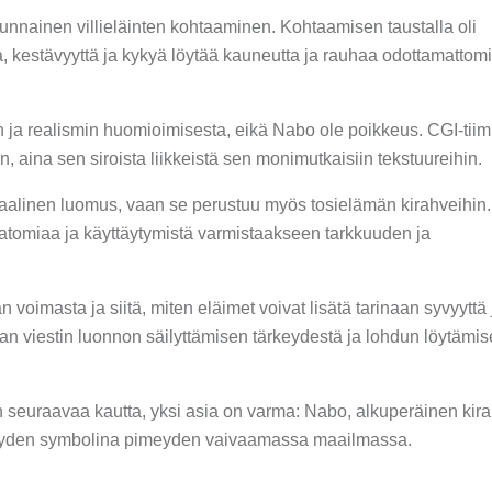
tunnainen villieläinten kohtaaminen. Kohtaamisen taustalla oli
oa, kestävyyttä ja kykyä löytää kauneutta ja rauhaa odottamattom
n ja realismin huomioimisesta, eikä Nabo ole poikkeus. CGI-tiimi
, aina sen siroista liikkeistä sen monimutkaisiin tekstuureihin.
taalinen luomus, vaan se perustuu myös tosielämän kirahveihin.
natomiaa ja käyttäytymistä varmistaakseen tarkkuuden ja
oimasta ja siitä, miten eläimet voivat lisätä tarinaan syvyyttä 
avan viestin luonnon säilyttämisen tärkeydestä ja lohdun löytämis
n seuraavaa kautta, yksi asia on varma: Nabo, alkuperäinen kira
ävyyden symbolina pimeyden vaivaamassa maailmassa.