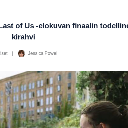
st of Us -elokuvan finaalin todellin
kirahvi
|
Jessica Powell
iset