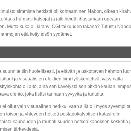
kimuistoisimmista hetkistä oli kohtaaminen Nabon, oikean kirahv
Kohtaus hurmasi katsojat ja jätti heidät ihastumaan upeaan
en. Mutta kuka oli kirahvi CGI-taikuuden takana? Tutustu Naboo
 hahmojen että kotiyleisön sydämet.
suunniteltiin huolellisesti, ja elävän ja uskottavan hahmon luo
attorit ja visuaalisten efektien tiimi työskentelivät väsymättä
sityiskohta oli aito, aina sen kävelystä sen pitkän kaulan lempe
a olento, joka lisäsi tarinaan syvyyttä ja tunteita.
 ei ollut vain visuaalinen herkku, vaan sillä oli myös syvempi ta
 toivon ja yhteyden hetkeä postapokalyptisen katastrofin
naista kauneuden ja rauhallisuuden hetkeä kaaoksen keskellä j
amisen tärkeydestä.