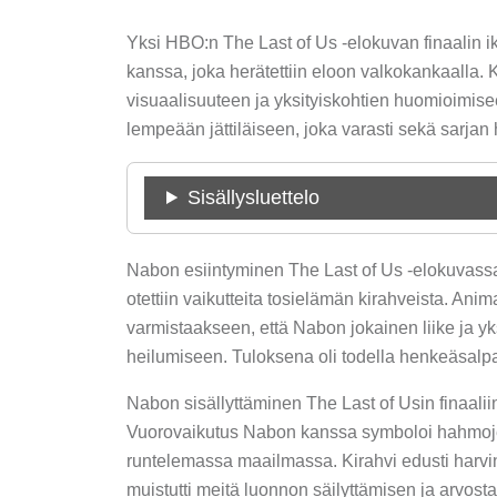
Yksi HBO:n The Last of Us -elokuvan finaalin i
kanssa, joka herätettiin eloon valkokankaalla. 
visuaalisuuteen ja yksityiskohtien huomioimise
lempeään jättiläiseen, joka varasti sekä sarjan
Sisällysluettelo
Nabon esiintyminen The Last of Us -elokuvassa 
otettiin vaikutteita tosielämän kirahveista. Anima
varmistaakseen, että Nabon jokainen liike ja yk
heilumiseen. Tuloksena oli todella henkeäsalpaav
Nabon sisällyttäminen The Last of Usin finaaliin
Vuorovaikutus Nabon kanssa symboloi hahmojen
runtelemassa maailmassa. Kirahvi edusti harvi
muistutti meitä luonnon säilyttämisen ja arvost