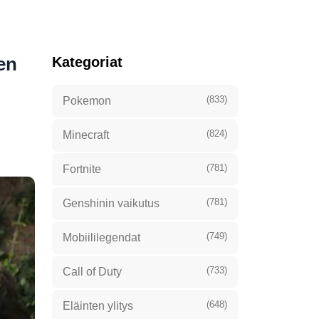
en
Kategoriat
(833)
Pokemon
(824)
Minecraft
(781)
Fortnite
(781)
Genshinin vaikutus
(749)
Mobiililegendat
(733)
Call of Duty
(648)
Eläinten ylitys