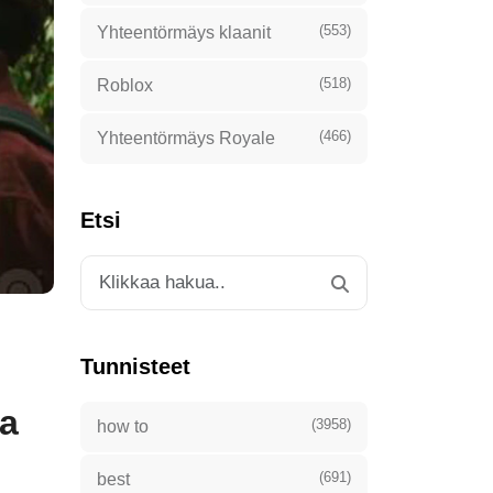
(553)
Yhteentörmäys klaanit
(518)
Roblox
(466)
Yhteentörmäys Royale
Etsi
Tunnisteet
ja
(3958)
how to
(691)
best