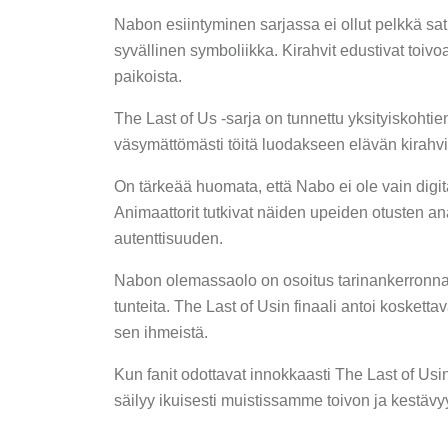
Nabon esiintyminen sarjassa ei ollut pelkkä sa
syvällinen symboliikka. Kirahvit edustivat toiv
paikoista.
The Last of Us -sarja on tunnettu yksityiskohtie
väsymättömästi töitä luodakseen elävän kirahvin
On tärkeää huomata, että Nabo ei ole vain digi
Animaattorit tutkivat näiden upeiden otusten a
autenttisuuden.
Nabon olemassaolo on osoitus tarinankerronnan v
tunteita. The Last of Usin finaali antoi koskett
sen ihmeistä.
Kun fanit odottavat innokkaasti The Last of Usi
säilyy ikuisesti muistissamme toivon ja kest