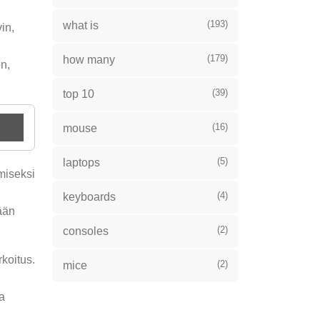
(193)
what is
in,
(179)
how many
n,
(39)
top 10
(16)
mouse
(5)
laptops
miseksi
(4)
keyboards
ään
(2)
consoles
rkoitus.
(2)
mice
a