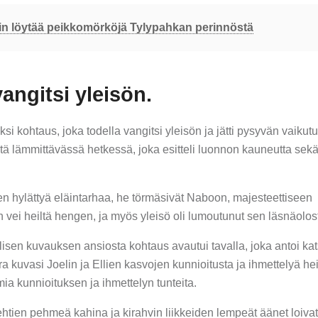
hin löytää peikkomörköjä Tylypahkan perinnöstä
angitsi yleisön.
si kohtaus, joka todella vangitsi yleisön ja jätti pysyvän vaikut
ntä lämmittävässä hetkessä, joka esitteli luonnon kauneutta sek
tten hylättyä eläintarhaa, he törmäsivät Naboon, majesteettiseen
 vei heiltä hengen, ja myös yleisö oli lumoutunut sen läsnäolos
sen kuvauksen ansiosta kohtaus avautui tavalla, joka antoi kats
kuvasi Joelin ja Ellien kasvojen kunnioitusta ja ihmettelyä he
ia kunnioituksen ja ihmettelyn tunteita.
 lehtien pehmeä kahina ja kirahvin liikkeiden lempeät äänet loivat