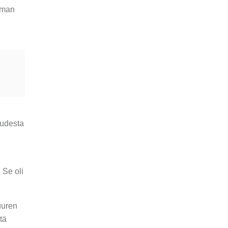
amman
eudesta
 Se oli
uuren
tä