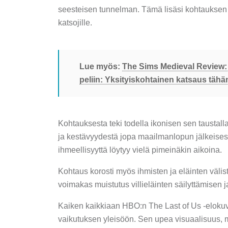
seesteisen tunnelman. Tämä lisäsi kohtauksen y
katsojille.
Lue myös:
The Sims Medieval Review: 
peliin: Yksityiskohtainen katsaus tähän
Kohtauksesta teki todella ikonisen sen taustall
ja kestävyydestä jopa maailmanlopun jälkeisess
ihmeellisyyttä löytyy vielä pimeinäkin aikoina.
Kohtaus korosti myös ihmisten ja eläinten välistä
voimakas muistutus villieläinten säilyttämisen j
Kaiken kaikkiaan HBO:n The Last of Us -elokuvan
vaikutuksen yleisöön. Sen upea visuaalisuus, me