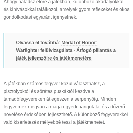
Ahogy haladsz előre a játékban, különböző akadályokkal
és kihívásokkal találkozol, amelyek gyors reflexeket és okos
gondolkodást egyaránt igényelnek.
Olvassa el továbbá:
Medal of Honor:
Warfighter felülvizsgálata - Átfogó pillantás a
játék jellemzőire és játékmenetére
A játékban számos fegyver közül választhatsz, a
pisztolyoktól és sörétes puskáktól kezdve a
támadófegyvereken át egészen a serpenyőig. Minden
fegyvernek megvan a maga egyedi hangulata, és a tűzerő
növelése érdekében fejleszthető. A különböző fegyverekkel
való kísérletezés mélyebbé teszi a játékmenetet.