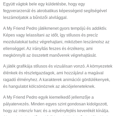
Együtt vágtok bele egy küldetésbe, hogy egy
fegyverarzenál és akrobatikus képességeid segítségével
leszámoljatok a bűnözői alvilággal.
A My Friend Pedro játékmenet gyors tempójú és addiktív.
Képes vagy lelassítani az időt, így stílusos és precíz
mozdulatokat tudsz végrehajtani, miközben leszámolsz az
ellenséggel. Az irányítás feszes és érzékeny, ami
megkönnyíti az összetett manőverek végrehajtását.
A játék grafikája stílusos és vizuálisan vonzó. A környezetek
élénkek és részletgazdagok, ami hozzájárul a magával
ragadó élményhez. A karakterek animációi gördülékenyek,
és hangulatot kölcsönöznek az akciójeleneteknek.
A My Friend Pedro egyik kiemelkedő jellemzője a
pályatervezés. Minden egyes szint gondosan kidolgozott,
hogy az intenzív harc és a rejtvényfejtés keverékét kínálja.