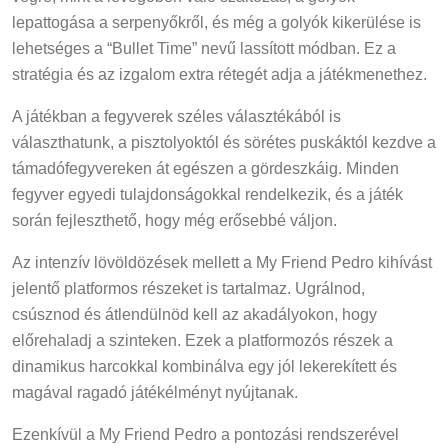
lepattogása a serpenyőkről, és még a golyók kikerülése is
lehetséges a “Bullet Time” nevű lassított módban. Ez a
stratégia és az izgalom extra rétegét adja a játékmenethez.
A játékban a fegyverek széles választékából is
választhatunk, a pisztolyoktól és sörétes puskáktól kezdve a
támadófegyvereken át egészen a gördeszkáig. Minden
fegyver egyedi tulajdonságokkal rendelkezik, és a játék
során fejleszthető, hogy még erősebbé váljon.
Az intenzív lövöldözések mellett a My Friend Pedro kihívást
jelentő platformos részeket is tartalmaz. Ugrálnod,
csúsznod és átlendülnöd kell az akadályokon, hogy
előrehaladj a szinteken. Ezek a platformozós részek a
dinamikus harcokkal kombinálva egy jól lekerekített és
magával ragadó játékélményt nyújtanak.
Ezenkívül a My Friend Pedro a pontozási rendszerével