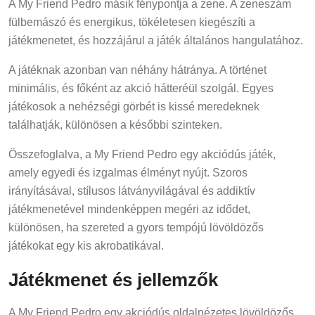
A My Friend Pedro másik fénypontja a zene. A zeneszám
fülbemászó és energikus, tökéletesen kiegészíti a
játékmenetet, és hozzájárul a játék általános hangulatához.
A játéknak azonban van néhány hátránya. A történet
minimális, és főként az akció hátteréül szolgál. Egyes
játékosok a nehézségi görbét is kissé meredeknek
találhatják, különösen a későbbi szinteken.
Összefoglalva, a My Friend Pedro egy akciódús játék,
amely egyedi és izgalmas élményt nyújt. Szoros
irányításával, stílusos látványvilágával és addiktív
játékmenetével mindenképpen megéri az idődet,
különösen, ha szereted a gyors tempójú lövöldözős
játékokat egy kis akrobatikával.
Játékmenet és jellemzők
A My Friend Pedro egy akciódús oldalnézetes lövöldözős