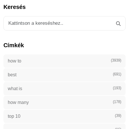
Keresés
Címkék
(3939)
how to
(691)
best
(193)
what is
(178)
how many
(39)
top 10