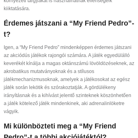
környezeti tárgyakat is használhatnak ellenségeik
kiiktatására.
Érdemes játszani a “My Friend Pedro”-
t?
Igen, a “My Friend Pedro” mindenképpen érdemes játszani
az akciódús játékok rajongói számára. A játék egyedülálló
keverékét kínálja a magas oktánszámú lövöldözéseknek, az
akrobatikus mutatványoknak és a stílusos
játékmechanizmusoknak, amelyek a játékosokat az egész
játék során lekötik és szórakoztatják. A gördülékeny
irányításnak és a kihívást jelentő szinteknek köszönhetően
a játék kötelező játék mindenkinek, aki adrenalinlöketre
vágyik.
Mi különbözteti meg a “My Friend
Pedro”-t a többi akciójátéktól?