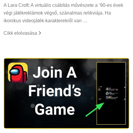
A Lara Croft: A virtuális csábítás művészete a ‘90-es évek
végi játékreklámok végső, szánalmas relikviája. Ha
ikonikus videojáték-karakterekről van …
Cikk elolvasása