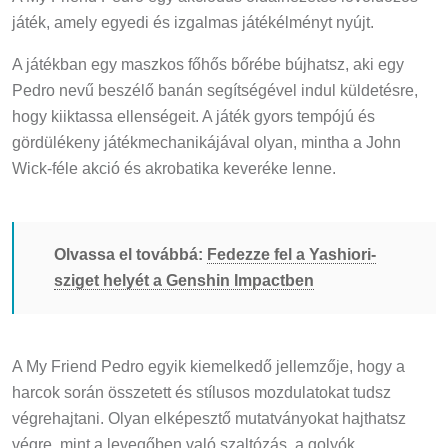
játék, amely egyedi és izgalmas játékélményt nyújt.
A játékban egy maszkos főhős bőrébe bújhatsz, aki egy
Pedro nevű beszélő banán segítségével indul küldetésre,
hogy kiiktassa ellenségeit. A játék gyors tempójú és
gördülékeny játékmechanikájával olyan, mintha a John
Wick-féle akció és akrobatika keveréke lenne.
Olvassa el továbbá:
Fedezze fel a Yashiori-
sziget helyét a Genshin Impactben
A My Friend Pedro egyik kiemelkedő jellemzője, hogy a
harcok során összetett és stílusos mozdulatokat tudsz
végrehajtani. Olyan elképesztő mutatványokat hajthatsz
végre, mint a levegőben való szaltózás, a golyók