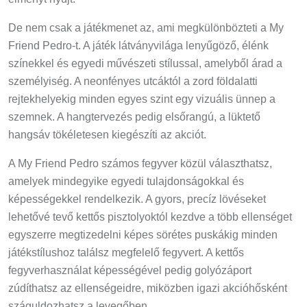
De nem csak a játékmenet az, ami megkülönbözteti a My
Friend Pedro-t. A játék látványvilága lenyűgöző, élénk
színekkel és egyedi művészeti stílussal, amelyből árad a
személyiség. A neonfényes utcáktól a zord földalatti
rejtekhelyekig minden egyes szint egy vizuális ünnep a
szemnek. A hangtervezés pedig elsőrangú, a lüktető
hangsáv tökéletesen kiegészíti az akciót.
A My Friend Pedro számos fegyver közül választhatsz,
amelyek mindegyike egyedi tulajdonságokkal és
képességekkel rendelkezik. A gyors, precíz lövéseket
lehetővé tevő kettős pisztolyoktól kezdve a több ellenséget
egyszerre megtizedelni képes sörétes puskákig minden
játékstílushoz találsz megfelelő fegyvert. A kettős
fegyverhasználat képességével pedig golyózáport
zúdíthatsz az ellenségeidre, miközben igazi akcióhősként
száguldozhatsz a levegőben.