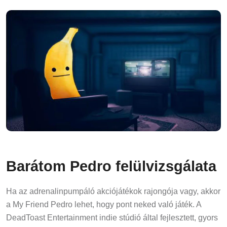
Barátom Pedro felülvizsgálata
Ha az adrenalinpumpáló akciójátékok rajongója vagy, akkor
a My Friend Pedro lehet, hogy pont neked való játék. A
DeadToast Entertainment indie stúdió által fejlesztett, gyors