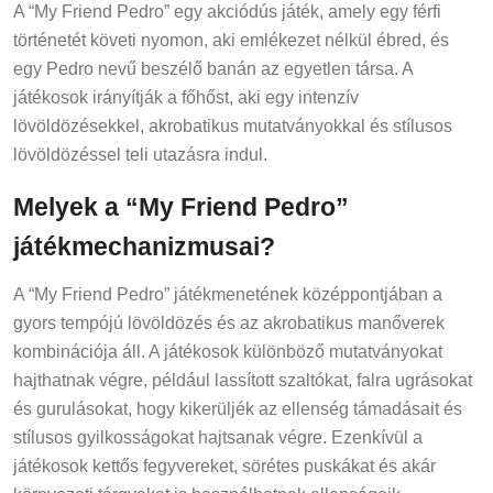
A “My Friend Pedro” egy akciódús játék, amely egy férfi
történetét követi nyomon, aki emlékezet nélkül ébred, és
egy Pedro nevű beszélő banán az egyetlen társa. A
játékosok irányítják a főhőst, aki egy intenzív
lövöldözésekkel, akrobatikus mutatványokkal és stílusos
lövöldözéssel teli utazásra indul.
Melyek a “My Friend Pedro”
játékmechanizmusai?
A “My Friend Pedro” játékmenetének középpontjában a
gyors tempójú lövöldözés és az akrobatikus manőverek
kombinációja áll. A játékosok különböző mutatványokat
hajthatnak végre, például lassított szaltókat, falra ugrásokat
és gurulásokat, hogy kikerüljék az ellenség támadásait és
stílusos gyilkosságokat hajtsanak végre. Ezenkívül a
játékosok kettős fegyvereket, sörétes puskákat és akár