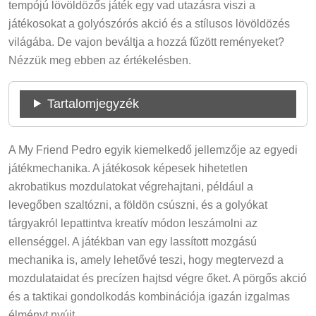
tempójú lövöldözős játék egy vad utazásra viszi a
játékosokat a golyószórós akció és a stílusos lövöldözés
világába. De vajon beváltja a hozzá fűzött reményeket?
Nézzük meg ebben az értékelésben.
Tartalomjegyzék
A My Friend Pedro egyik kiemelkedő jellemzője az egyedi
játékmechanika. A játékosok képesek hihetetlen
akrobatikus mozdulatokat végrehajtani, például a
levegőben szaltózni, a földön csúszni, és a golyókat
tárgyakról lepattintva kreatív módon leszámolni az
ellenséggel. A játékban van egy lassított mozgású
mechanika is, amely lehetővé teszi, hogy megtervezd a
mozdulataidat és precízen hajtsd végre őket. A pörgős akció
és a taktikai gondolkodás kombinációja igazán izgalmas
élményt nyújt.