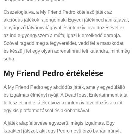
Összefoglalva, a My Friend Pedro kötelező játék az
akciódús játékok rajongóinak. Egyedi játékmechanikájával,
lenyűgöző látványvilágával és intenzív lövöldözésével ez
az indie-gyöngyszem a műfaj igazi kiemelkedő darabja.
Szóval ragadd meg a fegyvereidet, vedd fel a maszkodat,
és készülj fel egy olyan adrenalinnal teli kalandra, mint még
soha.
My Friend Pedro értékelése
A My Friend Pedro egy akciódús játék, amely egyedülálló
és izgalmas élményt nyújt. A DeadToast Entertainment által
fejlesztett indie játék ötvözi az intenzív lövöldözős akciót
egy kis platformozással és akrobatikával.
A játék alapfeltevése egyszerű, mégis izgalmas. Egy
karaktert játszol, akit egy Pedro nevű érző banán irányít.