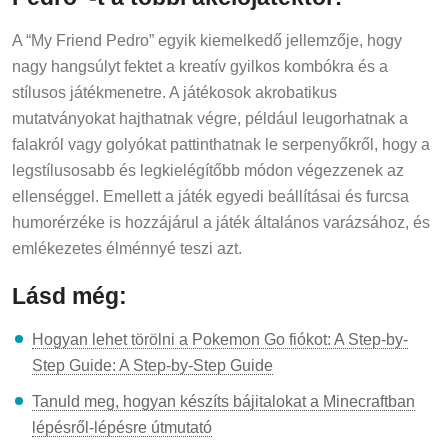
A “My Friend Pedro” egyik kiemelkedő jellemzője, hogy
nagy hangsúlyt fektet a kreatív gyilkos kombókra és a
stílusos játékmenetre. A játékosok akrobatikus
mutatványokat hajthatnak végre, például leugorhatnak a
falakról vagy golyókat pattinthatnak le serpenyőkről, hogy a
legstílusosabb és legkielégítőbb módon végezzenek az
ellenséggel. Emellett a játék egyedi beállításai és furcsa
humorérzéke is hozzájárul a játék általános varázsához, és
emlékezetes élménnyé teszi azt.
Lásd még:
Hogyan lehet törölni a Pokemon Go fiókot: A Step-by-
Step Guide: A Step-by-Step Guide
Tanuld meg, hogyan készíts bájitalokat a Minecraftban
lépésről-lépésre útmutató