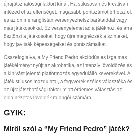
újrajátszhatósági faktort kínál. Ha stílusosan és kreatívan
intézed el az ellenséget, magasabb pontszámot érhetsz el,
és az online ranglistán versenyezhetsz barátaiddal vagy
más játékosokkal. Ez versenyelemet ad a játékhoz, és arra
ösztönzi a játékosokat, hogy újra megnézzék a szinteket,
hogy javítsák képességeiket és pontszámaikat.
Összefoglalva, a My Friend Pedro akciódús és izgalmas
játékélményt nyújt az akrobatika, az intenzív lövöldözés és
a kihívást jelentő platformozás egyedülálló keverékével. A
játék stílusos mozdulatai, a fegyverek széles választéka és
az újrajátszhatósági faktor miatt érdemes választás az
oldalnézetes lövöldék rajongói számára.
GYIK:
Miről szól a “My Friend Pedro” játék?