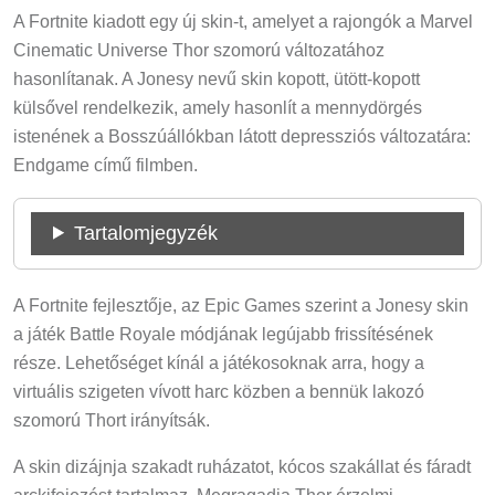
A Fortnite kiadott egy új skin-t, amelyet a rajongók a Marvel
Cinematic Universe Thor szomorú változatához
hasonlítanak. A Jonesy nevű skin kopott, ütött-kopott
külsővel rendelkezik, amely hasonlít a mennydörgés
istenének a Bosszúállókban látott depressziós változatára:
Endgame című filmben.
Tartalomjegyzék
A Fortnite fejlesztője, az Epic Games szerint a Jonesy skin
a játék Battle Royale módjának legújabb frissítésének
része. Lehetőséget kínál a játékosoknak arra, hogy a
virtuális szigeten vívott harc közben a bennük lakozó
szomorú Thort irányítsák.
A skin dizájnja szakadt ruházatot, kócos szakállat és fáradt
arckifejezést tartalmaz. Megragadja Thor érzelmi