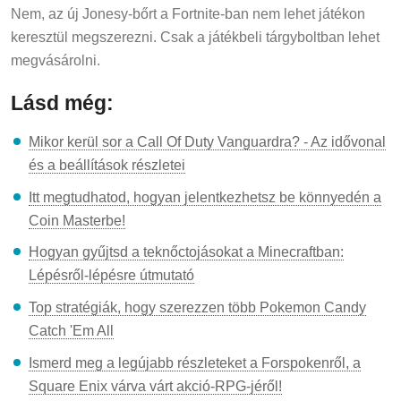
Nem, az új Jonesy-bőrt a Fortnite-ban nem lehet játékon
keresztül megszerezni. Csak a játékbeli tárgyboltban lehet
megvásárolni.
Lásd még:
Mikor kerül sor a Call Of Duty Vanguardra? - Az idővonal
és a beállítások részletei
Itt megtudhatod, hogyan jelentkezhetsz be könnyedén a
Coin Masterbe!
Hogyan gyűjtsd a teknőctojásokat a Minecraftban:
Lépésről-lépésre útmutató
Top stratégiák, hogy szerezzen több Pokemon Candy
Catch 'Em All
Ismerd meg a legújabb részleteket a Forspokenről, a
Square Enix várva várt akció-RPG-jéről!