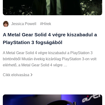
Jessica Powell
Hírek
A Metal Gear Solid 4 végre kiszabadul a
PlayStation 3 fogságából
A Metal Gear Solid 4 végre kiszabadul a PlayStation 3
börtönéből Miután évekig kizárólag PlayStation 3-on volt
elérhető, a Metal Gear Solid 4 végre …
Cikk elolvasása