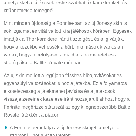
amelyekkel a játékosok testre szabhatják karakterüket, és
kitűnhetnek a tömegből.
Mint minden újdonság a Fortnite-ban, az új Jonesy skin is
sok izgalmat és vitát váltott ki a játékosok körében. Egyesek
imádják a Thor karaktere iránti tisztelgést, és alig várják,
hogy a kezükbe vehessék a bőrt, míg mások kíváncsian
várják, hogyan befolyásolja majd a játékmenetet és a
stratégiákat a Battle Royale módban.
Az új skin mellett a legújabb frissítés hibajavításokat és
egyensúlyi változásokat is hoz a játékba. Ez a folyamatos
elkötelezettség a játékmenet javítása és a játékosok
visszajelzéseinek kezelése iránt hozzájárult ahhoz, hogy a
Fortnite megőrizze státuszát az egyik legnépszerűbb Battle
Royale játékként a piacon.
A Fortnite bemutatja az új Jonesy skinjét, amelyet a
szomorú Thor divatja ihletett.