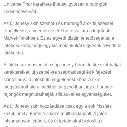
Universe Thor karaktere ihletett, gyorsan a rajongók
kedvencévé vált.
Az új Jonesy skin szomorú és merengő arckifejezéssel
rendelkezik, ami emlékeztet Thor divatjára a legutóbbi
Marvel-filmekben. Ez az egyedi dizájn lehetőséget ad a
játékosoknak, hogy egy kis melankóliát vigyenek a Fortnite
játékukba.
A játékosok mostantól az új Jonesy-bőrrel testre szabhatják
karaktereiket, új személyre szabhatósági és kifejezési
szintet adva a játékbeli megjelenésükhöz. A skin
megvásárolható a játékbeli tárgyboltban, így a Fortnite-
rajongók megmutathatják stílusukat és egyéniségüket.
Az új Jonesy skin hozzáadása csak egy a sok frissítés
közül, amit a Fortnite a közelmúltban kiadott. A játék
folyamatosan fejlődik, és új tartalmakat biztosít az
elkötelezett játékosbázis számára, frissen és izgalmasan