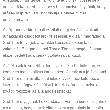
népszerű karakterhez, Jonesy-hoz, amelyet úgy tűnik, hogy
erősen inspirált Sad Thor divatja a Marvel filmes
univerzumából.
Az új Jonesy skin kopott és zilált megjelenésű, szakadt
ruhákkal és csüggedt arckifejezéssel. A dizájn megragadja
Sad Thor lényegét, a karakter Bosszúállókban látott
változatát: Endgame, ahol Thor a Thanos megállításában
elszenvedett kudarcának utóhatásaival küzd.
A játékosok felvehetik a Jonesy skinjét a Fortnite-ban, és
komor és melankolikus karakterként élhetik át a játékot, ami
Sad Thor érzelmi állapotát tükrözi. A skinhez különböző
kozmetikai tárgyak és hátsó blingek is járnak, amelyek
tovább fokozzák az általános esztétikát.
Sad Thor divatjának hozzáadása a Fortnite bőrök listájához
azt mutatja, hogy a játék elkötelezett a populáris kulturális