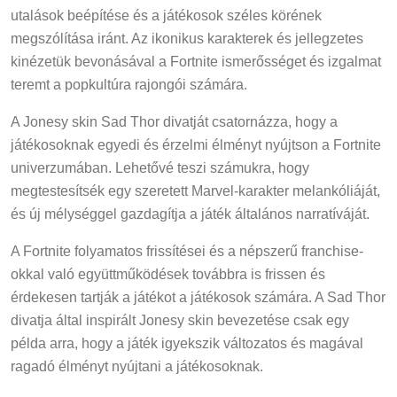
utalások beépítése és a játékosok széles körének
megszólítása iránt. Az ikonikus karakterek és jellegzetes
kinézetük bevonásával a Fortnite ismerősséget és izgalmat
teremt a popkultúra rajongói számára.
A Jonesy skin Sad Thor divatját csatornázza, hogy a
játékosoknak egyedi és érzelmi élményt nyújtson a Fortnite
univerzumában. Lehetővé teszi számukra, hogy
megtestesítsék egy szeretett Marvel-karakter melankóliáját,
és új mélységgel gazdagítja a játék általános narratíváját.
A Fortnite folyamatos frissítései és a népszerű franchise-
okkal való együttműködések továbbra is frissen és
érdekesen tartják a játékot a játékosok számára. A Sad Thor
divatja által inspirált Jonesy skin bevezetése csak egy
példa arra, hogy a játék igyekszik változatos és magával
ragadó élményt nyújtani a játékosoknak.