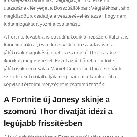
utazásának lényegét a Bosszúállókban: Végjátékban, ahol
megküzdött a családja elvesztésével és azzal, hogy nem
tudta megakadályozni a csattanást.
A Fortnite továbbra is együttműködik a népszerű kulturális
franchise-okkal, és a Jonesy skin hozzáadásával a
játékosok magukévá tehetik a szomorú Thor karakter
ikonikus megjelenését. Ezzel az új bőrrel a Fortnite
játékosok nemcsak a Marvel Cinematic Universe iránti
szeretetüket mutathatják meg, hanem a karakter által
képviselt érzelmi mélységet is csatornázhatják.
A Fortnite új Jonesy skinje a
szomorú Thor divatját idézi a
legújabb frissítésben
A legújabb frissítésben a Fortnite egy új skint vezet be a