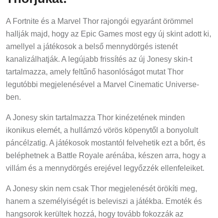
A Fortnite és a Marvel Thor rajongói egyaránt örömmel
hallják majd, hogy az Epic Games most egy új skint adott ki,
amellyel a játékosok a belső mennydörgés istenét
kanalizálhatják. A legújabb frissítés az új Jonesy skin-t
tartalmazza, amely feltűnő hasonlóságot mutat Thor
legutóbbi megjelenésével a Marvel Cinematic Universe-
ben.
A Jonesy skin tartalmazza Thor kinézetének minden
ikonikus elemét, a hullámzó vörös köpenytől a bonyolult
páncélzatig. A játékosok mostantól felvehetik ezt a bőrt, és
beléphetnek a Battle Royale arénába, készen arra, hogy a
villám és a mennydörgés erejével legyőzzék ellenfeleiket.
A Jonesy skin nem csak Thor megjelenését örökíti meg,
hanem a személyiségét is beleviszi a játékba. Emoték és
hangsorok kerültek hozzá, hogy tovább fokozzák az