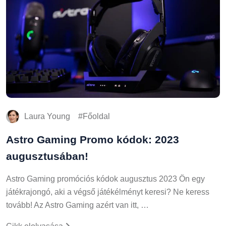
Laura Young
Főoldal
Astro Gaming Promo kódok: 2023
augusztusában!
Astro Gaming promóciós kódok augusztus 2023 Ön egy
játékrajongó, aki a végső játékélményt keresi? Ne keress
tovább! Az Astro Gaming azért van itt, …
Cikk elolvasása