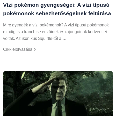
Vízi pokémon gyengeségei: A vízi típusú
pokémonok sebezhetőségeinek feltárása
Mire gyengék a vízi pokémonok? A vízi típusú pokémonok
mindig is a franchise edzőinek és rajongóinak kedvencei
voltak. Az ikonikus Squirtle-től a …
Cikk elolvasása