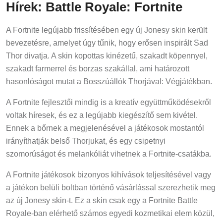
Hírek: Battle Royale: Fortnite
A Fortnite legújabb frissítésében egy új Jonesy skin került
bevezetésre, amelyet úgy tűnik, hogy erősen inspirált Sad
Thor divatja. A skin kopottas kinézetű, szakadt köpennyel,
szakadt farmerrel és borzas szakállal, ami határozott
hasonlóságot mutat a Bosszúállók Thorjával: Végjátékban.
A Fortnite fejlesztői mindig is a kreatív együttműködésekről
voltak híresek, és ez a legújabb kiegészítő sem kivétel.
Ennek a bőrnek a megjelenésével a játékosok mostantól
irányíthatják belső Thorjukat, és egy csipetnyi
szomorúságot és melankóliát vihetnek a Fortnite-csatákba.
A Fortnite játékosok bizonyos kihívások teljesítésével vagy
a játékon belüli boltban történő vásárlással szerezhetik meg
az új Jonesy skin-t. Ez a skin csak egy a Fortnite Battle
Royale-ban elérhető számos egyedi kozmetikai elem közül,