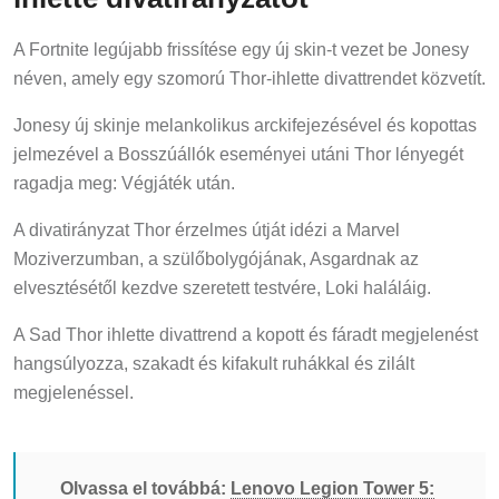
A Fortnite legújabb frissítése egy új skin-t vezet be Jonesy
néven, amely egy szomorú Thor-ihlette divattrendet közvetít.
Jonesy új skinje melankolikus arckifejezésével és kopottas
jelmezével a Bosszúállók eseményei utáni Thor lényegét
ragadja meg: Végjáték után.
A divatirányzat Thor érzelmes útját idézi a Marvel
Moziverzumban, a szülőbolygójának, Asgardnak az
elvesztésétől kezdve szeretett testvére, Loki haláláig.
A Sad Thor ihlette divattrend a kopott és fáradt megjelenést
hangsúlyozza, szakadt és kifakult ruhákkal és zilált
megjelenéssel.
Olvassa el továbbá:
Lenovo Legion Tower 5: