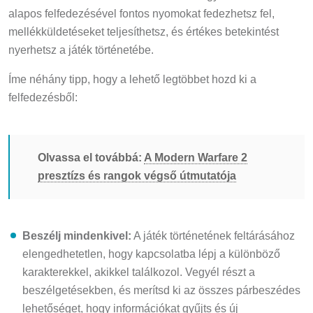
alapos felfedezésével fontos nyomokat fedezhetsz fel,
mellékküldetéseket teljesíthetsz, és értékes betekintést
nyerhetsz a játék történetébe.
Íme néhány tipp, hogy a lehető legtöbbet hozd ki a
felfedezésből:
Olvassa el továbbá:
A Modern Warfare 2
presztízs és rangok végső útmutatója
Beszélj mindenkivel:
A játék történetének feltárásához
elengedhetetlen, hogy kapcsolatba lépj a különböző
karakterekkel, akikkel találkozol. Vegyél részt a
beszélgetésekben, és merítsd ki az összes párbeszédes
lehetőséget, hogy információkat gyűjts és új