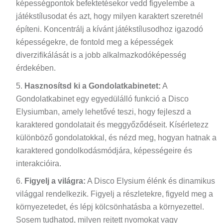
képességpontok befektetésekor vedd figyelembe a
játékstílusodat és azt, hogy milyen karaktert szeretnél
építeni. Koncentrálj a kívánt játékstílusodhoz igazodó
képességekre, de fontold meg a képességek
diverzifikálását is a jobb alkalmazkodóképesség
érdekében.
Hasznosítsd ki a Gondolatkabinetet:
A
Gondolatkabinet egy egyedülálló funkció a Disco
Elysiumban, amely lehetővé teszi, hogy fejleszd a
karaktered gondolatait és meggyőződéseit. Kísérletezz
különböző gondolatokkal, és nézd meg, hogyan hatnak a
karaktered gondolkodásmódjára, képességeire és
interakcióira.
Figyelj a világra:
A Disco Elysium élénk és dinamikus
világgal rendelkezik. Figyelj a részletekre, figyeld meg a
környezetedet, és lépj kölcsönhatásba a környezettel.
Sosem tudhatod, milyen rejtett nyomokat vagy