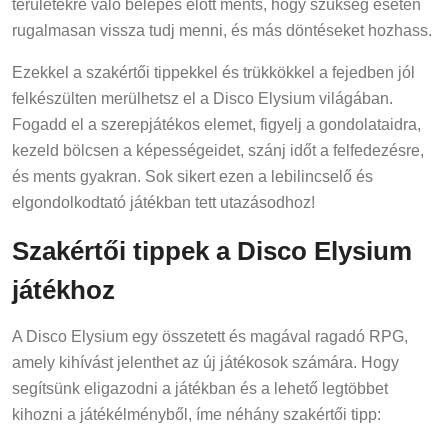
területekre való belépés előtt ments, hogy szükség esetén
rugalmasan vissza tudj menni, és más döntéseket hozhass.
Ezekkel a szakértői tippekkel és trükkökkel a fejedben jól
felkészülten merülhetsz el a Disco Elysium világában.
Fogadd el a szerepjátékos elemet, figyelj a gondolataidra,
kezeld bölcsen a képességeidet, szánj időt a felfedezésre,
és ments gyakran. Sok sikert ezen a lebilincselő és
elgondolkodtató játékban tett utazásodhoz!
Szakértői tippek a Disco Elysium
játékhoz
A Disco Elysium egy összetett és magával ragadó RPG,
amely kihívást jelenthet az új játékosok számára. Hogy
segítsünk eligazodni a játékban és a lehető legtöbbet
kihozni a játékélményből, íme néhány szakértői tipp: