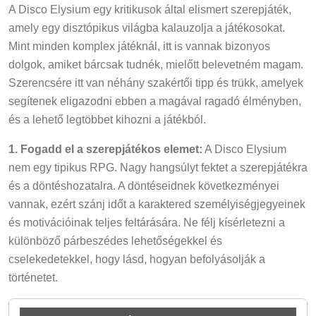
A Disco Elysium egy kritikusok által elismert szerepjáték,
amely egy disztópikus világba kalauzolja a játékosokat.
Mint minden komplex játéknál, itt is vannak bizonyos
dolgok, amiket bárcsak tudnék, mielőtt belevetném magam.
Szerencsére itt van néhány szakértői tipp és trükk, amelyek
segítenek eligazodni ebben a magával ragadó élményben,
és a lehető legtöbbet kihozni a játékból.
1. Fogadd el a szerepjátékos elemet:
A Disco Elysium
nem egy tipikus RPG. Nagy hangsúlyt fektet a szerepjátékra
és a döntéshozatalra. A döntéseidnek következményei
vannak, ezért szánj időt a karaktered személyiségjegyeinek
és motivációinak teljes feltárására. Ne félj kísérletezni a
különböző párbeszédes lehetőségekkel és
cselekedetekkel, hogy lásd, hogyan befolyásolják a
történetet.