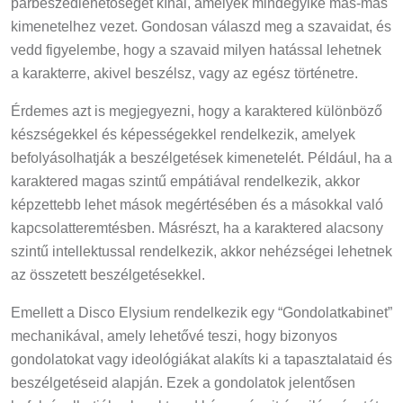
párbeszédlehetőséget kínál, amelyek mindegyike más-más
kimenetelhez vezet. Gondosan válaszd meg a szavaidat, és
vedd figyelembe, hogy a szavaid milyen hatással lehetnek
a karakterre, akivel beszélsz, vagy az egész történetre.
Érdemes azt is megjegyezni, hogy a karaktered különböző
készségekkel és képességekkel rendelkezik, amelyek
befolyásolhatják a beszélgetések kimenetelét. Például, ha a
karaktered magas szintű empátiával rendelkezik, akkor
képzettebb lehet mások megértésében és a másokkal való
kapcsolatteremtésben. Másrészt, ha a karaktered alacsony
szintű intellektussal rendelkezik, akkor nehézségei lehetnek
az összetett beszélgetésekkel.
Emellett a Disco Elysium rendelkezik egy “Gondolatkabinet”
mechanikával, amely lehetővé teszi, hogy bizonyos
gondolatokat vagy ideológiákat alakíts ki a tapasztalataid és
beszélgetéseid alapján. Ezek a gondolatok jelentősen