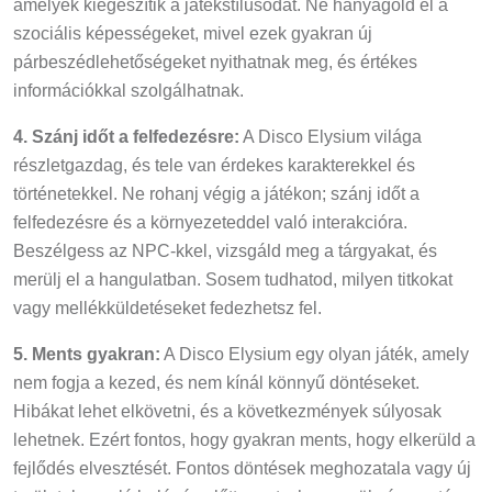
amelyek kiegészítik a játékstílusodat. Ne hanyagold el a
szociális képességeket, mivel ezek gyakran új
párbeszédlehetőségeket nyithatnak meg, és értékes
információkkal szolgálhatnak.
4. Szánj időt a felfedezésre:
A Disco Elysium világa
részletgazdag, és tele van érdekes karakterekkel és
történetekkel. Ne rohanj végig a játékon; szánj időt a
felfedezésre és a környezeteddel való interakcióra.
Beszélgess az NPC-kkel, vizsgáld meg a tárgyakat, és
merülj el a hangulatban. Sosem tudhatod, milyen titkokat
vagy mellékküldetéseket fedezhetsz fel.
5. Ments gyakran:
A Disco Elysium egy olyan játék, amely
nem fogja a kezed, és nem kínál könnyű döntéseket.
Hibákat lehet elkövetni, és a következmények súlyosak
lehetnek. Ezért fontos, hogy gyakran ments, hogy elkerüld a
fejlődés elvesztését. Fontos döntések meghozatala vagy új