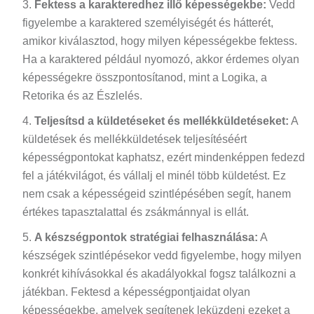
Fektess a karakteredhez illő képességekbe:
Vedd
figyelembe a karaktered személyiségét és hátterét,
amikor kiválasztod, hogy milyen képességekbe fektess.
Ha a karaktered például nyomozó, akkor érdemes olyan
képességekre összpontosítanod, mint a Logika, a
Retorika és az Észlelés.
Teljesítsd a küldetéseket és mellékküldetéseket:
A
küldetések és mellékküldetések teljesítéséért
képességpontokat kaphatsz, ezért mindenképpen fedezd
fel a játékvilágot, és vállalj el minél több küldetést. Ez
nem csak a képességeid szintlépésében segít, hanem
értékes tapasztalattal és zsákmánnyal is ellát.
A készségpontok stratégiai felhasználása:
A
készségek szintlépésekor vedd figyelembe, hogy milyen
konkrét kihívásokkal és akadályokkal fogsz találkozni a
játékban. Fektesd a képességpontjaidat olyan
képességekbe, amelyek segítenek leküzdeni ezeket a