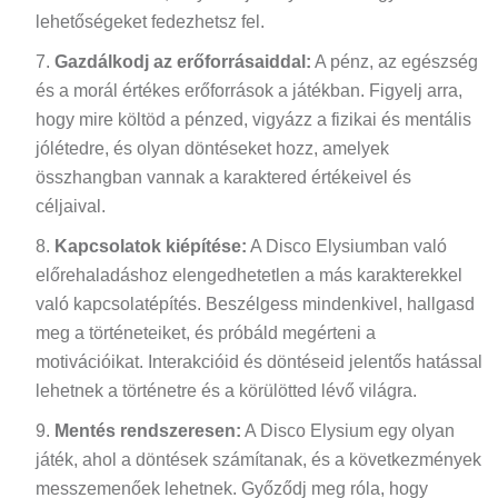
lehetőségeket fedezhetsz fel.
Gazdálkodj az erőforrásaiddal:
A pénz, az egészség
és a morál értékes erőforrások a játékban. Figyelj arra,
hogy mire költöd a pénzed, vigyázz a fizikai és mentális
jólétedre, és olyan döntéseket hozz, amelyek
összhangban vannak a karaktered értékeivel és
céljaival.
Kapcsolatok kiépítése:
A Disco Elysiumban való
előrehaladáshoz elengedhetetlen a más karakterekkel
való kapcsolatépítés. Beszélgess mindenkivel, hallgasd
meg a történeteiket, és próbáld megérteni a
motivációikat. Interakcióid és döntéseid jelentős hatással
lehetnek a történetre és a körülötted lévő világra.
Mentés rendszeresen:
A Disco Elysium egy olyan
játék, ahol a döntések számítanak, és a következmények
messzemenőek lehetnek. Győződj meg róla, hogy