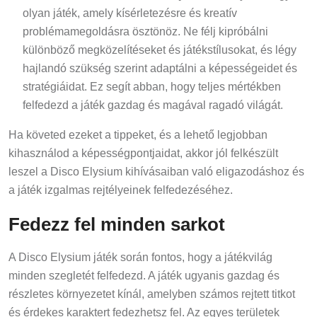
olyan játék, amely kísérletezésre és kreatív
problémamegoldásra ösztönöz. Ne félj kipróbálni
különböző megközelítéseket és játékstílusokat, és légy
hajlandó szükség szerint adaptálni a képességeidet és
stratégiáidat. Ez segít abban, hogy teljes mértékben
felfedezd a játék gazdag és magával ragadó világát.
Ha követed ezeket a tippeket, és a lehető legjobban
kihasználod a képességpontjaidat, akkor jól felkészült
leszel a Disco Elysium kihívásaiban való eligazodáshoz és
a játék izgalmas rejtélyeinek felfedezéséhez.
Fedezz fel minden sarkot
A Disco Elysium játék során fontos, hogy a játékvilág
minden szegletét felfedezd. A játék ugyanis gazdag és
részletes környezetet kínál, amelyben számos rejtett titkot
és érdekes karaktert fedezhetsz fel. Az egyes területek