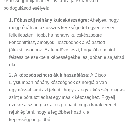
képességpontjaidat, és javítani a játékban való
boldogulásod esélyeit:
Fókuszálj néhány kulcskészségre:
Ahelyett, hogy
megpróbálnád az összes készségedet egyenletesen
felfejleszteni, jobb, ha néhány kulcskészségre
koncentrálsz, amelyek illeszkednek a választott
játékstílusodhoz. Ez lehetővé teszi, hogy több pontot
fektess be ezekbe a képességekbe, és jobban elsajátítsd
őket.
A készségszinergiák kihasználása:
A Disco
Elysiumban néhány készségnek szinergiája van
egymással, ami azt jelenti, hogy az egyik készség magas
szintje bónuszt adhat egy másik készséghez. Figyelj
ezekre a szinergiákra, és próbáld meg a karakteredet
rájuk építeni, hogy a legtöbbet hozd ki a
képességpontjaidból.