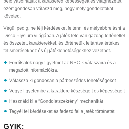
befolyásolhatják a karaktered képességeit és világnézetét,
ezért gondosan válaszd meg, hogy mely gondolatokat
követed.
Végül pedig, ne félj kérdéseket feltenni és mélyebbre ásni a
Disco Elysium világában. A játék tele van gazdag történettel
és összetett karakterekkel, és történetük feltárása értékes
felismerésekhez és új játéklehetőségekhez vezethet.
Fordítsatok nagy figyelmet az NPC-k válaszaira és a
megadott információkra.
Válassza ki gondosan a párbeszédes lehetőségeket
Vegye figyelembe a karaktere készségeit és képességeit
Használd ki a “Gondolatszekrény” mechanikát
Tegyél fel kérdéseket és fedezd fel a játék történetét
GYIK: