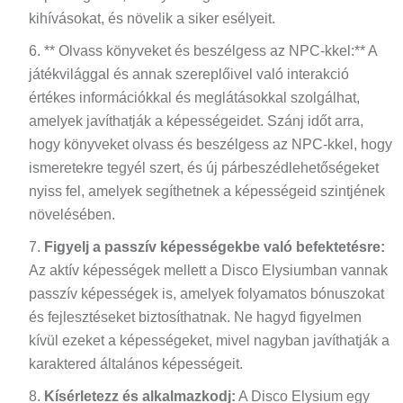
kihívásokat, és növelik a siker esélyeit.
** Olvass könyveket és beszélgess az NPC-kkel:** A
játékvilággal és annak szereplőivel való interakció
értékes információkkal és meglátásokkal szolgálhat,
amelyek javíthatják a képességeidet. Szánj időt arra,
hogy könyveket olvass és beszélgess az NPC-kkel, hogy
ismeretekre tegyél szert, és új párbeszédlehetőségeket
nyiss fel, amelyek segíthetnek a képességeid szintjének
növelésében.
Figyelj a passzív képességekbe való befektetésre:
Az aktív képességek mellett a Disco Elysiumban vannak
passzív képességek is, amelyek folyamatos bónuszokat
és fejlesztéseket biztosíthatnak. Ne hagyd figyelmen
kívül ezeket a képességeket, mivel nagyban javíthatják a
karaktered általános képességeit.
Kísérletezz és alkalmazkodj:
A Disco Elysium egy