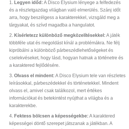
Legyen időd:
A Disco Elysium lényege a felfedezés
és a részletgazdag világban való elmerülés. Szánj időt
arra, hogy beszélgess a karakterekkel, vizsgáld meg a
tárgyakat, és szívd magadba a hangulatot.
Kísérletezz különböző megközelítésekkel:
A játék
többféle utat és megoldást kínál a problémákra. Ne félj
kipróbálni a különböző párbeszédlehetőségeket és
cselekvéseket, hogy lásd, hogyan hatnak a történetre és
a karaktered fejlődésére.
Olvass el mindent:
A Disco Elysium tele van részletes
leírásokkal, párbeszédekkel és történetekkel. Mindent
olvass el, amivel csak találkozol, mert értékes
információkat és betekintést nyújthat a világba és a
karakterekbe.
Fektess bölcsen a képességekbe:
A karaktered
képességei döntő szerepet játszanak a játékban. A