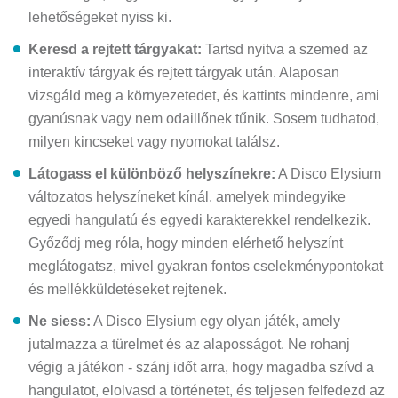
lehetőségeket nyiss ki.
Keresd a rejtett tárgyakat:
Tartsd nyitva a szemed az
interaktív tárgyak és rejtett tárgyak után. Alaposan
vizsgáld meg a környezetedet, és kattints mindenre, ami
gyanúsnak vagy nem odaillőnek tűnik. Sosem tudhatod,
milyen kincseket vagy nyomokat találsz.
Látogass el különböző helyszínekre:
A Disco Elysium
változatos helyszíneket kínál, amelyek mindegyike
egyedi hangulatú és egyedi karakterekkel rendelkezik.
Győződj meg róla, hogy minden elérhető helyszínt
meglátogatsz, mivel gyakran fontos cselekménypontokat
és mellékküldetéseket rejtenek.
Ne siess:
A Disco Elysium egy olyan játék, amely
jutalmazza a türelmet és az alaposságot. Ne rohanj
végig a játékon - szánj időt arra, hogy magadba szívd a
hangulatot, elolvasd a történetet, és teljesen felfedezd az