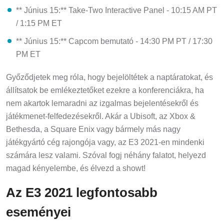
** Június 15:** Take-Two Interactive Panel - 10:15 AM PT
/ 1:15 PM ET
** Június 15:** Capcom bemutató - 14:30 PM PT / 17:30
PM ET
Győződjetek meg róla, hogy bejelöltétek a naptáratokat, és
állítsatok be emlékeztetőket ezekre a konferenciákra, ha
nem akartok lemaradni az izgalmas bejelentésekről és
játékmenet-felfedezésekről. Akár a Ubisoft, az Xbox &
Bethesda, a Square Enix vagy bármely más nagy
játékgyártó cég rajongója vagy, az E3 2021-en mindenki
számára lesz valami. Szóval fogj néhány falatot, helyezd
magad kényelembe, és élvezd a showt!
Az E3 2021 legfontosabb
eseményei