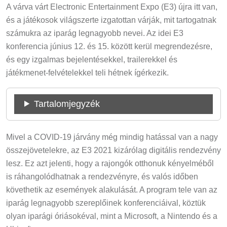
A várva várt Electronic Entertainment Expo (E3) újra itt van,
és a játékosok világszerte izgatottan várják, mit tartogatnak
számukra az iparág legnagyobb nevei. Az idei E3
konferencia június 12. és 15. között kerül megrendezésre,
és egy izgalmas bejelentésekkel, trailerekkel és
játékmenet-felvételekkel teli hétnek ígérkezik.
Tartalomjegyzék
Mivel a COVID-19 járvány még mindig hatással van a nagy
összejövetelekre, az E3 2021 kizárólag digitális rendezvény
lesz. Ez azt jelenti, hogy a rajongók otthonuk kényelméből
is ráhangolódhatnak a rendezvényre, és valós időben
követhetik az események alakulását. A program tele van az
iparág legnagyobb szereplőinek konferenciáival, köztük
olyan iparági óriásokéval, mint a Microsoft, a Nintendo és a