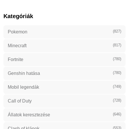
Kategóriák
(827)
Pokemon
(817)
Minecraft
(780)
Fortnite
(780)
Genshin hatása
(749)
Mobil legendák
(728)
Call of Duty
(646)
Állatok keresztezése
(553)
Clash of klánok