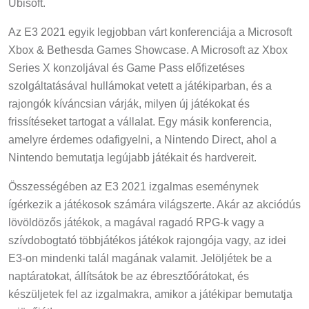
Ubisoft.
Az E3 2021 egyik legjobban várt konferenciája a Microsoft
Xbox & Bethesda Games Showcase. A Microsoft az Xbox
Series X konzoljával és Game Pass előfizetéses
szolgáltatásával hullámokat vetett a játékiparban, és a
rajongók kíváncsian várják, milyen új játékokat és
frissítéseket tartogat a vállalat. Egy másik konferencia,
amelyre érdemes odafigyelni, a Nintendo Direct, ahol a
Nintendo bemutatja legújabb játékait és hardvereit.
Összességében az E3 2021 izgalmas eseménynek
ígérkezik a játékosok számára világszerte. Akár az akciódús
lövöldözős játékok, a magával ragadó RPG-k vagy a
szívdobogtató többjátékos játékok rajongója vagy, az idei
E3-on mindenki talál magának valamit. Jelöljétek be a
naptáratokat, állítsátok be az ébresztőórátokat, és
készüljetek fel az izgalmakra, amikor a játékipar bemutatja