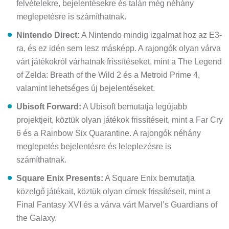
felvételekre, bejelentésekre és talán még néhány
meglepetésre is számíthatnak.
Nintendo Direct:
A Nintendo mindig izgalmat hoz az E3-
ra, és ez idén sem lesz másképp. A rajongók olyan várva
várt játékokról várhatnak frissítéseket, mint a The Legend
of Zelda: Breath of the Wild 2 és a Metroid Prime 4,
valamint lehetséges új bejelentéseket.
Ubisoft Forward:
A Ubisoft bemutatja legújabb
projektjeit, köztük olyan játékok frissítéseit, mint a Far Cry
6 és a Rainbow Six Quarantine. A rajongók néhány
meglepetés bejelentésre és leleplezésre is
számíthatnak.
Square Enix Presents:
A Square Enix bemutatja
közelgő játékait, köztük olyan címek frissítéseit, mint a
Final Fantasy XVI és a várva várt Marvel’s Guardians of
the Galaxy.