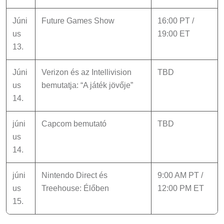
Júni
Future Games Show
16:00 PT /
us
19:00 ET
13.
Júni
Verizon és az Intellivision
TBD
us
bemutatja: “A játék jövője”
14.
júni
Capcom bemutató
TBD
us
14.
júni
Nintendo Direct és
9:00 AM PT /
us
Treehouse: Élőben
12:00 PM ET
15.