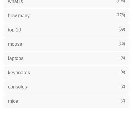
(193)
what is
(178)
how many
(39)
top 10
(16)
mouse
(5)
laptops
(4)
keyboards
(2)
consoles
(2)
mice