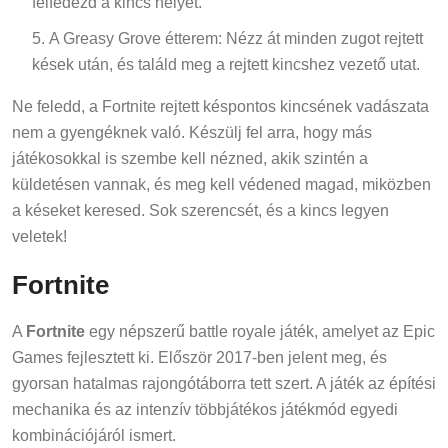
A Greasy Grove étterem: Nézz át minden zugot rejtett
kések után, és találd meg a rejtett kincshez vezető utat.
Ne feledd, a Fortnite rejtett késpontos kincsének vadászata
nem a gyengéknek való. Készülj fel arra, hogy más
játékosokkal is szembe kell nézned, akik szintén a
küldetésen vannak, és meg kell védened magad, miközben
a késeket keresed. Sok szerencsét, és a kincs legyen
veletek!
Fortnite
A
Fortnite
egy népszerű battle royale játék, amelyet az Epic
Games fejlesztett ki. Először 2017-ben jelent meg, és
gyorsan hatalmas rajongótáborra tett szert. A játék az építési
mechanika és az intenzív többjátékos játékmód egyedi
kombinációjáról ismert.