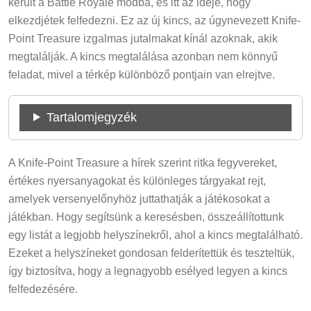
elkezdjétek felfedezni. Ez az új kincs, az úgynevezett Knife-
Point Treasure izgalmas jutalmakat kínál azoknak, akik
megtalálják. A kincs megtalálása azonban nem könnyű
feladat, mivel a térkép különböző pontjain van elrejtve.
Tartalomjegyzék
A Knife-Point Treasure a hírek szerint ritka fegyvereket,
értékes nyersanyagokat és különleges tárgyakat rejt,
amelyek versenyelőnyhöz juttathatják a játékosokat a
játékban. Hogy segítsünk a keresésben, összeállítottunk
egy listát a legjobb helyszínekről, ahol a kincs megtalálható.
Ezeket a helyszíneket gondosan felderítettük és teszteltük,
így biztosítva, hogy a legnagyobb esélyed legyen a kincs
felfedezésére.