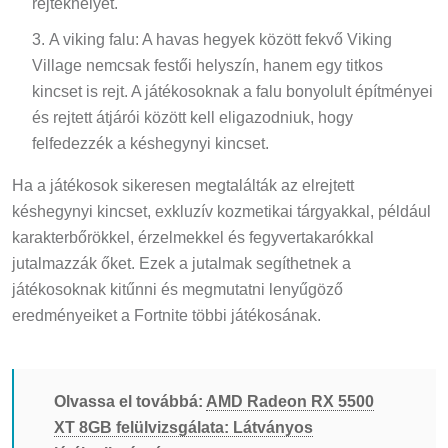
A viking falu: A havas hegyek között fekvő Viking
Village nemcsak festői helyszín, hanem egy titkos
kincset is rejt. A játékosoknak a falu bonyolult építményei
és rejtett átjárói között kell eligazodniuk, hogy
felfedezzék a késhegynyi kincset.
Ha a játékosok sikeresen megtalálták az elrejtett
késhegynyi kincset, exkluzív kozmetikai tárgyakkal, például
karakterbőrökkel, érzelmekkel és fegyvertakarókkal
jutalmazzák őket. Ezek a jutalmak segíthetnek a
játékosoknak kitűnni és megmutatni lenyűgöző
eredményeiket a Fortnite többi játékosának.
Olvassa el továbbá:
AMD Radeon RX 5500
XT 8GB felülvizsgálata: Látványos
játékteljesítmény