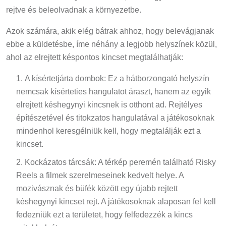
rejtve és beleolvadnak a környezetbe.
Azok számára, akik elég bátrak ahhoz, hogy belevágjanak
ebbe a küldetésbe, íme néhány a legjobb helyszínek közül,
ahol az elrejtett késpontos kincset megtalálhatják:
A kísértetjárta dombok: Ez a hátborzongató helyszín
nemcsak kísérteties hangulatot áraszt, hanem az egyik
elrejtett késhegynyi kincsnek is otthont ad. Rejtélyes
építészetével és titokzatos hangulatával a játékosoknak
mindenhol keresgélniük kell, hogy megtalálják ezt a
kincset.
Kockázatos tárcsák: A térkép peremén található Risky
Reels a filmek szerelmeseinek kedvelt helye. A
mozivásznak és büfék között egy újabb rejtett
késhegynyi kincset rejt. A játékosoknak alaposan fel kell
fedezniük ezt a területet, hogy felfedezzék a kincs
rejtekhelyét.