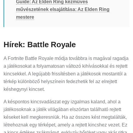
művészetének elsajátítása: Az Elden Ring
mestere
Hírek: Battle Royale
A Fortnite Battle Royale módja továbbra is magával ragadja
a játékosokat a folyamatosan változó kihívásokkal és rejtett
kincsekkel. A legújabb frissítésben a játékosok mostantól a
térkép különböző helyszínein fedezhetik fel az elrejtett
késhegynyi kincset.
A késpontos kincsvadászat egy izgalmas kaland, ahol a
játékosoknak a játék világában elszórtan található rejtett
késeket kell megkeresniük. Ha az összes kést megtalálták,
létrehoznak egy térképet, amely a rejtett kincshez vezet. Ez
a kincs értékes zsákmányt, exkluzív bőröket vagy akár ritka