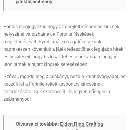
Fontos megjegyezni, hogy az elrejtett késpontos kincsek
helyszínei változhatnak a Fortnite frissítések
megjelenésével. Ezért tanácsos a játékosoknak
naprakészen követniük a játék fejlesztőinek legújabb híreit
és frissítéseit, hogy biztosak lehessenek abban, hogy jó
úton járnak a rejtett kincsek keresésében.
Szóval, ragadd meg a csákányt, hozd a kalandvágyadat, és
készülj fel a Fortnite rejtett késpontos kincseinek
felfedezésére. Sok szerencsét, és legyen bőséges a
zsákmányod!
Olvassa el továbbá:
Elden Ring Crafting
Guide: Az Elden Ring kézműves