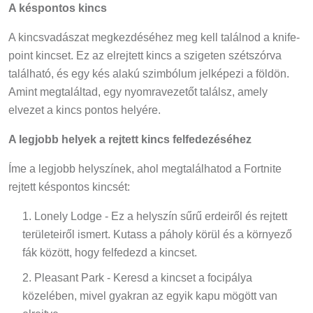
A késpontos kincs
A kincsvadászat megkezdéséhez meg kell találnod a knife-
point kincset. Ez az elrejtett kincs a szigeten szétszórva
található, és egy kés alakú szimbólum jelképezi a földön.
Amint megtaláltad, egy nyomravezetőt találsz, amely
elvezet a kincs pontos helyére.
A legjobb helyek a rejtett kincs felfedezéséhez
Íme a legjobb helyszínek, ahol megtalálhatod a Fortnite
rejtett késpontos kincsét:
Lonely Lodge - Ez a helyszín sűrű erdeiről és rejtett
területeiről ismert. Kutass a páholy körül és a környező
fák között, hogy felfedezd a kincset.
Pleasant Park - Keresd a kincset a focipálya
közelében, mivel gyakran az egyik kapu mögött van
elrejtve.