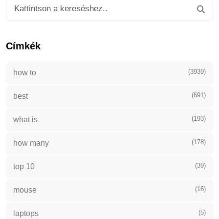
Címkék
(3939)
how to
(691)
best
(193)
what is
(178)
how many
(39)
top 10
(16)
mouse
(5)
laptops