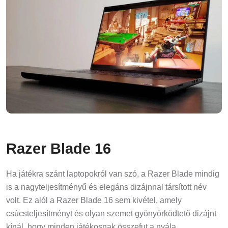
Razer Blade 16
Ha játékra szánt laptopokról van szó, a Razer Blade mindig
is a nagyteljesítményű és elegáns dizájnnal társított név
volt. Ez alól a Razer Blade 16 sem kivétel, amely
csúcsteljesítményt és olyan szemet gyönyörködtető dizájnt
kínál, hogy minden játékosnak összefut a nyála.