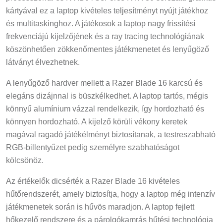
kártyával ez a laptop kivételes teljesítményt nyújt játékhoz
és multitaskinghoz. A játékosok a laptop nagy frissítési
frekvenciájú kijelzőjének és a ray tracing technológiának
köszönhetően zökkenőmentes játékmenetet és lenyűgöző
látványt élvezhetnek.
A lenyűgöző hardver mellett a Razer Blade 16 karcsú és
elegáns dizájnnal is büszkélkedhet. A laptop tartós, mégis
könnyű alumínium vázzal rendelkezik, így hordozható és
könnyen hordozható. A kijelző körüli vékony keretek
magával ragadó játékélményt biztosítanak, a testreszabható
RGB-billentyűzet pedig személyre szabhatóságot
kölcsönöz.
Az értékelők dicsérték a Razer Blade 16 kivételes
hűtőrendszerét, amely biztosítja, hogy a laptop még intenzív
játékmenetek során is hűvös maradjon. A laptop fejlett
hőkezelő rendszere és a párolgókamrás hűtési technológia