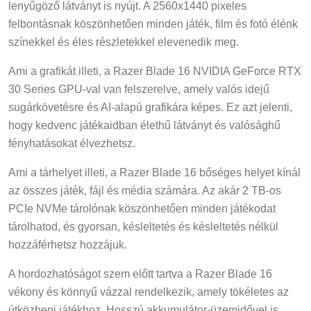
lenyűgöző látványt is nyújt. A 2560x1440 pixeles
felbontásnak köszönhetően minden játék, film és fotó élénk
színekkel és éles részletekkel elevenedik meg.
Ami a grafikát illeti, a Razer Blade 16 NVIDIA GeForce RTX
30 Series GPU-val van felszerelve, amely valós idejű
sugárkövetésre és AI-alapú grafikára képes. Ez azt jelenti,
hogy kedvenc játékaidban élethű látványt és valósághű
fényhatásokat élvezhetsz.
Ami a tárhelyet illeti, a Razer Blade 16 bőséges helyet kínál
az összes játék, fájl és média számára. Az akár 2 TB-os
PCIe NVMe tárolónak köszönhetően minden játékodat
tárolhatod, és gyorsan, késleltetés és késleltetés nélkül
hozzáférhetsz hozzájuk.
A hordozhatóságot szem előtt tartva a Razer Blade 16
vékony és könnyű vázzal rendelkezik, amely tökéletes az
útközbeni játékhoz. Hosszú akkumulátor-üzemidővel is