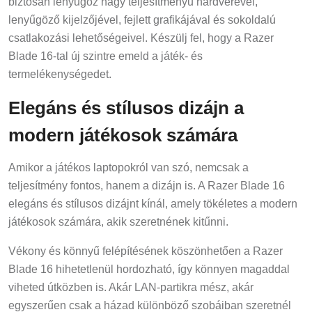
biztosan lenyűgöz nagy teljesítményű hardverével,
lenyűgöző kijelzőjével, fejlett grafikájával és sokoldalú
csatlakozási lehetőségeivel. Készülj fel, hogy a Razer
Blade 16-tal új szintre emeld a játék- és
termelékenységedet.
Elegáns és stílusos dizájn a
modern játékosok számára
Amikor a játékos laptopokról van szó, nemcsak a
teljesítmény fontos, hanem a dizájn is. A Razer Blade 16
elegáns és stílusos dizájnt kínál, amely tökéletes a modern
játékosok számára, akik szeretnének kitűnni.
Vékony és könnyű felépítésének köszönhetően a Razer
Blade 16 hihetetlenül hordozható, így könnyen magaddal
viheted útközben is. Akár LAN-partikra mész, akár
egyszerűen csak a házad különböző szobáiban szeretnél