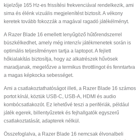
kijelzője 165 Hz-es frissítési frekvenciával rendelkezik, ami
sima és élénk vizuális megjelenítést biztosít. A vékony
keretek tovább fokozzák a magával ragadó játékélményt.
A Razer Blade 16 emellett lenyűgöző hűtőrendszerrel
büszkélkedhet, amely még intenzív játékmenetek során is
optimális teljesítményen tartja a laptopot. A fejlett
hőkialakítás biztosítja, hogy az alkatrészek hűvösek
maradjanak, megelőzve a termikus throttlingot és fenntartva
a magas képkocka sebességet.
Ami a csatlakoztathatóságot illeti, a Razer Blade 16 számos
portot kínál, köztük USB-C, USB-A, HDMI és audio
kombócsatlakozót. Ez lehetővé teszi a perifériák, például
játék egerek, billentyűzetek és fejhallgatók egyszerű
csatlakoztatását, adapterek nélkül.
Összefoglalva, a Razer Blade 16 nemcsak élvonalbeli