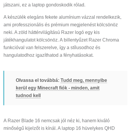
játszani, ez a laptop gondoskodik rólad.
A készülék elegáns fekete alumínium vázzal rendelkezik,
ami professzionális és prémium megjelenést kölcsönöz
neki. A zöld háttérvilágítású Razer logó egy kis
játékhangulatot kölcsönöz. A billentyűzet Razer Chroma
funkcióval van felszerelve, így a stílusodhoz és
hangulatodhoz igazíthatod a fényhatásokat.
Olvassa el továbbá:
Tudd meg, mennyibe
kerül egy Minecraft fiók - minden, amit
tudnod kell
A Razer Blade 16 nemcsak jól néz ki, hanem kiváló
minőségű kijelzőt is kínál. A laptop 16 hüvelykes QHD