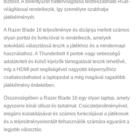
biztosít. A billentyűzet háttérvilágítása testreszabható RGB-
világítással rendelkezik, így személyre szabhatja
játékélményét.
A Razer Blade 16 teljesítménye és dizájnja mellett számos
olyan porttal és funkcióval is rendelkezik, amelyek
sokoldalú választássá teszik a játékhoz és a mindennapi
használathoz. A Thunderbolt 4 portok nagy sebességű
adatátvitelt és külső kijelzők támogatását teszik lehetővé,
míg a HDMI port segítségével nagyobb képernyőhöz
csatlakoztathatod a laptopodat a még magával ragadóbb
játékélmény érdekében.
Összességében a Razer Blade 16 egy olyan laptop, amely
egyszerre kínál stílust és tartalmat. Csúcsteljesítményével,
elegáns kialakításával és számos funkciójával a játékosok
és a teljesítményorientált felhasználók számára egyaránt a
legjobb választás.