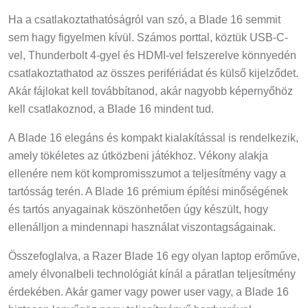
Ha a csatlakoztathatóságról van szó, a Blade 16 semmit
sem hagy figyelmen kívül. Számos porttal, köztük USB-C-
vel, Thunderbolt 4-gyel és HDMI-vel felszerelve könnyedén
csatlakoztathatod az összes perifériádat és külső kijelződet.
Akár fájlokat kell továbbítanod, akár nagyobb képernyőhöz
kell csatlakoznod, a Blade 16 mindent tud.
A Blade 16 elegáns és kompakt kialakítással is rendelkezik,
amely tökéletes az útközbeni játékhoz. Vékony alakja
ellenére nem köt kompromisszumot a teljesítmény vagy a
tartósság terén. A Blade 16 prémium építési minőségének
és tartós anyagainak köszönhetően úgy készült, hogy
ellenálljon a mindennapi használat viszontagságainak.
Összefoglalva, a Razer Blade 16 egy olyan laptop erőműve,
amely élvonalbeli technológiát kínál a páratlan teljesítmény
érdekében. Akár gamer vagy power user vagy, a Blade 16