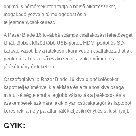
optimális hőmérsékleten tartja a belső alkatrészeket,
megakadályozva a túlmelegedést és a
teljesítménycsökkenést.
A Razer Blade 16 továbbá számos csatlakozási lehetőséget
kínál, többek között több USB-portot, HDMI-portot és SD-
kártyaolvasót. Így a játékosok könnyedén csatlakoztathatják
perifériáikat és külső eszközeiket a zökkenőmentes
játékélmény érdekében.
Összefoglalva, a Razer Blade 16 kiváló értékeléseket
kapott teljesítménye, kialakítása és általános kiválósága
miatt. Kétségtelenül a legjobb választás a játékosok és a
szakemberek számára, akik olyan csúcskategóriás laptopot
keresnek, amely páratlan játékteljesítményt és stílust nyújt.
GYIK: