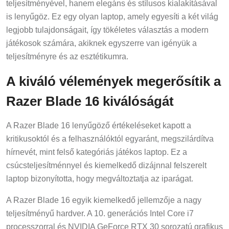
teljesítményével, hanem elegáns és stílusos kialakításával
is lenyűgöz. Ez egy olyan laptop, amely egyesíti a két világ
legjobb tulajdonságait, így tökéletes választás a modern
játékosok számára, akiknek egyszerre van igényük a
teljesítményre és az esztétikumra.
A kiváló vélemények megerősítik a
Razer Blade 16 kiválóságát
A Razer Blade 16 lenyűgöző értékeléseket kapott a
kritikusoktól és a felhasználóktól egyaránt, megszilárdítva
hírnevét, mint felső kategóriás játékos laptop. Ez a
csúcsteljesítménnyel és kiemelkedő dizájnnal felszerelt
laptop bizonyította, hogy megváltoztatja az iparágat.
A Razer Blade 16 egyik kiemelkedő jellemzője a nagy
teljesítményű hardver. A 10. generációs Intel Core i7
processzorral és NVIDIA GeForce RTX 30 sorozatú grafikus