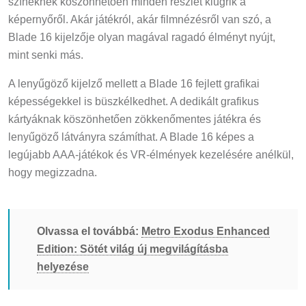
színeknek köszönhetően minden részlet kiugrik a
képernyőről. Akár játékról, akár filmnézésről van szó, a
Blade 16 kijelzője olyan magával ragadó élményt nyújt,
mint senki más.
A lenyűgöző kijelző mellett a Blade 16 fejlett grafikai
képességekkel is büszkélkedhet. A dedikált grafikus
kártyáknak köszönhetően zökkenőmentes játékra és
lenyűgöző látványra számíthat. A Blade 16 képes a
legújabb AAA-játékok és VR-élmények kezelésére anélkül,
hogy megizzadna.
Olvassa el továbbá:
Metro Exodus Enhanced
Edition: Sötét világ új megvilágításba
helyezése