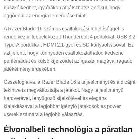
büszkélkedhet, így órákon át játszhatsz anélkül, hogy
aggódnál az energia lemerülése miatt.
A Razer Blade 16 számos csatlakozási lehetőséggel is
rendelkezik, többek között Thunderbolt 4 portokkal, USB 3.2
Type-A portokkal, HDMI 2.1-gyel és SD kártyaolvasóval. Ez
azt jelenti, hogy könnyedén csatlakoztathatod kedvenc
perifériáidat és külső kijelzőidet az igazán magával ragadó
játékélmény érdekében.
Összefoglalva, a Razer Blade 16 a teljesítményt és a dizájnt
tekintve is megváltoztatja a játékot. Nagy teljesítményű
hardverével, lenyűgöző kijelzőjével és elegáns
kialakításával a legjobbat igénylő játékosok és power
userek számára a legjobb választás.
Élvonalbeli technológia a páratlan