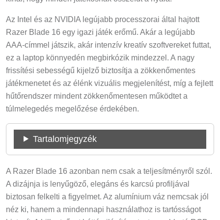
Az Intel és az NVIDIA legújabb processzorai által hajtott
Razer Blade 16 egy igazi játék erőmű. Akár a legújabb
AAA-címmel játszik, akár intenzív kreatív szoftvereket futtat,
ez a laptop könnyedén megbirkózik mindezzel. A nagy
frissítési sebességű kijelző biztosítja a zökkenőmentes
játékmenetet és az élénk vizuális megjelenítést, míg a fejlett
hűtőrendszer mindent zökkenőmentesen működtet a
túlmelegedés megelőzése érdekében.
Tartalomjegyzék
A Razer Blade 16 azonban nem csak a teljesítményről szól.
A dizájnja is lenyűgöző, elegáns és karcsú profiljával
biztosan felkelti a figyelmet. Az alumínium váz nemcsak jól
néz ki, hanem a mindennapi használathoz is tartósságot