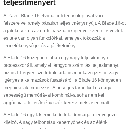
teljesítményért
A Razer Blade 16 élvonalbeli technológiával van
felszerelve, amely páratlan teljesítményt nyújt. A Blade 16-ot
a játékosok és az erőfelhasználók igényei szerint tervezték,
és tele van olyan funkciókkal, amelyek fokozzák a
termelékenységet és a játékélményt.
A Blade 16 középpontjában egy nagy teljesítményű
processzor áll, amely villámgyors számítási teljesítményt
biztosít. Legyen szó többfeladatos munkavégzésről vagy
igényes alkalmazások futtatásáról, a Blade 16 könnyedén
megbirkózik mindezzel. A bőséges tárhellyel és nagy
sebességű memóriával kombinálva soha nem kell
aggódnia a teljesítmény szűk keresztmetszetei miatt.
A Blade 16 egyik kiemelkedő tulajdonsága a lenyűgöző
kijelző. A nagy felbontású képernyőnek és az élénk