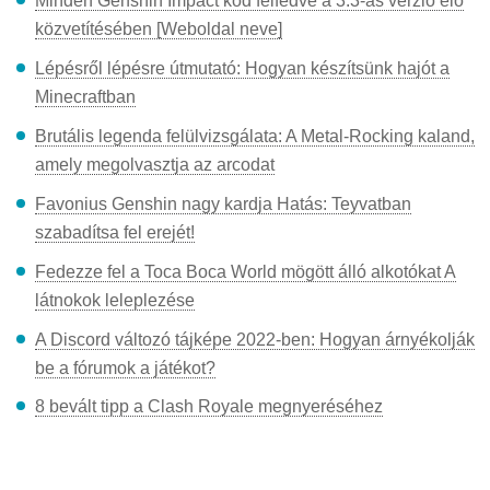
Minden Genshin Impact kód felfedve a 3.3-as verzió élő
közvetítésében [Weboldal neve]
Lépésről lépésre útmutató: Hogyan készítsünk hajót a
Minecraftban
Brutális legenda felülvizsgálata: A Metal-Rocking kaland,
amely megolvasztja az arcodat
Favonius Genshin nagy kardja Hatás: Teyvatban
szabadítsa fel erejét!
Fedezze fel a Toca Boca World mögött álló alkotókat A
látnokok leleplezése
A Discord változó tájképe 2022-ben: Hogyan árnyékolják
be a fórumok a játékot?
8 bevált tipp a Clash Royale megnyeréséhez