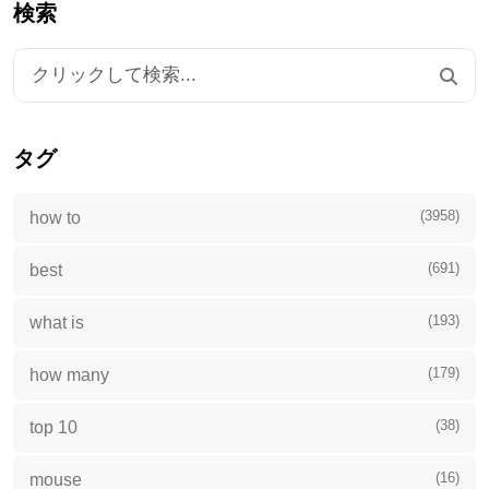
検索
タグ
(3958)
how to
(691)
best
(193)
what is
(179)
how many
(38)
top 10
(16)
mouse