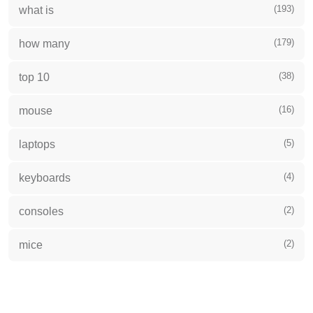
(193)
what is
(179)
how many
(38)
top 10
(16)
mouse
(5)
laptops
(4)
keyboards
(2)
consoles
(2)
mice