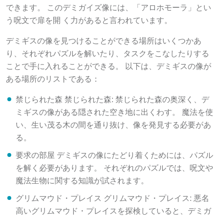
できます。 このデミガイズ像には、「アロホモーラ」とい
う呪文で扉を開 く力があると言われています。
デミギスの像を見つけることができる場所はいくつかあ
り、それぞれパズルを解いたり、タスクをこなしたりする
ことで手に入れることができる。 以下は、デミギスの像が
ある場所のリストである：
禁じられた森 禁じられた森: 禁じられた森の奥深く、デ
ミギスの像がある隠された空き地に出くわす。 魔法を使
い、生い茂る木の間を通り抜け、像を発見する必要があ
る。
要求の部屋 デミギスの像にたどり着くためには、パズル
を解く必要があります。 それぞれのパズルでは、呪文や
魔法生物に関する知識が試されます。
グリムマウド・プレイス グリムマウド・プレイス: 悪名
高いグリムマウド・プレイスを探検していると、デミガ
イズの像が隠されている秘密の部屋に出くわします。 デ