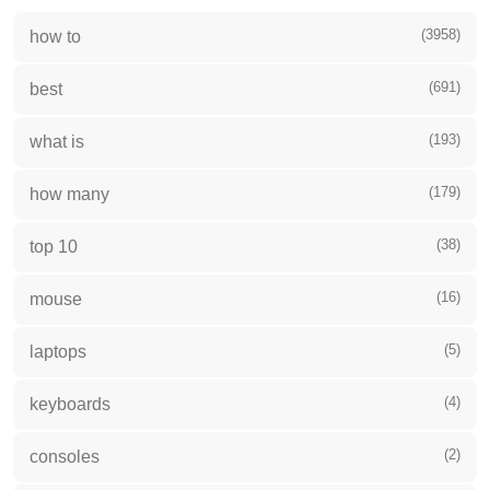
(3958)
how to
(691)
best
(193)
what is
(179)
how many
(38)
top 10
(16)
mouse
(5)
laptops
(4)
keyboards
(2)
consoles