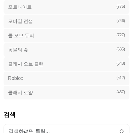
(776)
포트나이트
(746)
모바일 전설
(727)
콜 오브 듀티
(635)
동물의 숲
(548)
클래시 오브 클랜
(512)
Roblox
(457)
클래시 로얄
검색