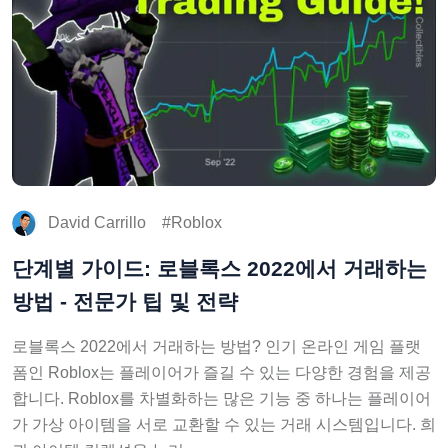
David Carrillo
Roblox
단계별 가이드: 로블록스 2022에서 거래하는
방법 - 전문가 팁 및 전략
로블록스 2022에서 거래하는 방법? 인기 온라인 게임 플랫
폼인 Roblox는 플레이어가 즐길 수 있는 다양한 경험을 제공
합니다. Roblox를 차별화하는 많은 기능 중 하나는 플레이어
가 가상 아이템을 서로 교환할 수 있는 거래 시스템입니다. 희