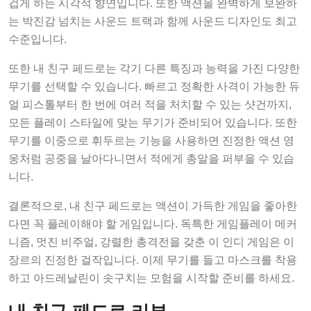
겁게 하는 시각적 향연입니다. 또한 액션을 완벽하게 보완하
는 박진감 넘치는 사운드 트랙과 함께 사운드 디자인도 최고
수준입니다.
또한 내 친구 페드로는 각기 다른 특징과 능력을 가진 다양한
무기를 선택할 수 있습니다. 빠르고 정확한 사격이 가능한 듀
얼 피스톨부터 한 번에 여러 적을 처치할 수 있는 샷건까지,
모든 플레이 스타일에 맞는 무기가 준비되어 있습니다. 또한
무기를 이중으로 휘두르는 기능을 사용하면 진정한 액션 영
웅처럼 공중을 날아다니면서 적에게 총알을 퍼부을 수 있습
니다.
결론적으로, 내 친구 페드로는 액션이 가득한 게임을 좋아한
다면 꼭 플레이해야 할 게임입니다. 독특한 게임플레이 메커
니즘, 멋진 비주얼, 강렬한 총격전을 갖춘 이 인디 게임은 이
장르의 진정한 걸작입니다. 이제 무기를 들고 마스크를 착용
하고 아드레날린이 솟구치는 모험을 시작할 준비를 하세요.