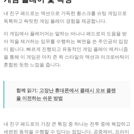
내 친구 페드로는 액션으로 가득한 횡스크롤 슈팅 게임으로
독특하고 짜릿한 게임 플레이 경험을 제공합니다.
이 게임에서 플레이어는 말하는 바나나 페드로의 도움을 받
아 적을 제거하는 임무를 수행하는 복면을 쓴 주인공의 입장
이 됩니다. 빠르게 진행되고 유동적인 게임 플레이 메커니즘
을 통해 이 게임은 마치 존 윅 스타일의 액션과 아크로바틱이
혼합된 듯한 느낌을 줍니다.
함께 읽기:
고장난 휴대폰에서 클래시 오브 클랜
을 이전하는 쉬운 방법
내 친구 페드로의 가장 큰 특징 중 하나는 전투 중에 복잡하고
세련된 동작을 수행할 수 있다는 점입니다. 공중제비, 프라이