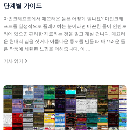
단계별 가이드
마인크래프트에서 매끄러운 돌은 어떻게 얻나요? 마인크래
프트를 열성적으로 플레이하는 분이라면 매끈한 돌이 인벤토
리에 있으면 편리한 재료라는 것을 알고 계실 겁니다. 매끄러
운 현대식 집을 짓거나 아름다운 통로를 만들 때 매끄러운 돌
은 작품에 세련된 느낌을 더해줍니다. 이 …
기사 읽기