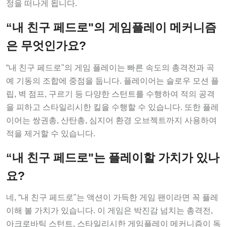
정을 떠나게 됩니다.
“내 친구 페드로"의 게임플레이 메커니즘
은 무엇인가요?
“내 친구 페드로"의 게임 플레이는 빠른 속도의 총격전과 곡
예 기동의 조합에 중점을 둡니다. 플레이어는 슬로우 모션 플
립, 벽 점프, 구르기 등 다양한 스턴트를 수행하여 적의 공격
을 피하고 스타일리시한 킬을 수행할 수 있습니다. 또한 플레
이어는 쌍권총, 산탄총, 심지어 환경 오브젝트까지 사용하여
적을 제거할 수 있습니다.
“내 친구 페드로"는 플레이할 가치가 있나
요?
네, “내 친구 페드로"는 액션이 가득한 게임 팬이라면 꼭 플레
이해 볼 가치가 있습니다. 이 게임은 박진감 넘치는 총격전,
아크로바틱 스턴트, 스타일리시한 게임플레이 메커니즘이 독