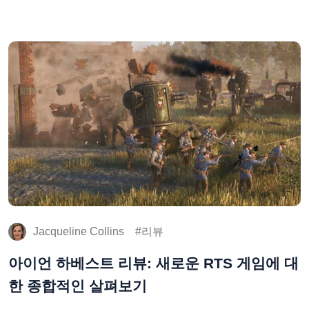
Jacqueline Collins
리뷰
아이언 하베스트 리뷰: 새로운 RTS 게임에 대
한 종합적인 살펴보기