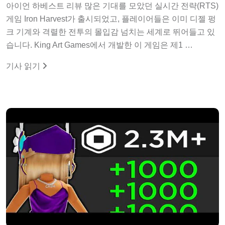
아이언 하베스트 리뷰 많은 기대를 모았던 실시간 전략(RTS)
게임 Iron Harvest가 출시되었고, 플레이어들은 이미 디젤 펑
크 기계와 격렬한 전투의 몰입감 넘치는 세계로 뛰어들고 있
습니다. King Art Games에서 개발한 이 게임은 제1 …
기사 읽기