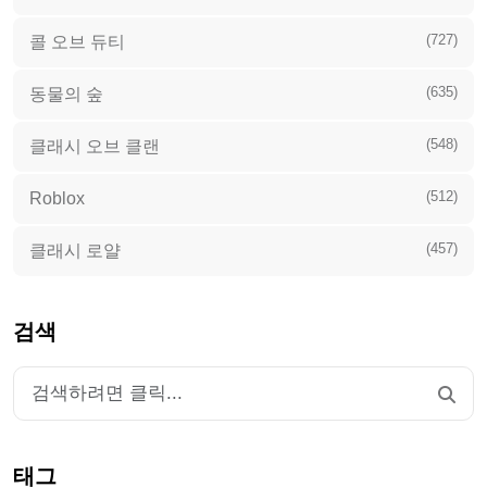
(727)
콜 오브 듀티
(635)
동물의 숲
(548)
클래시 오브 클랜
(512)
Roblox
(457)
클래시 로얄
검색
태그