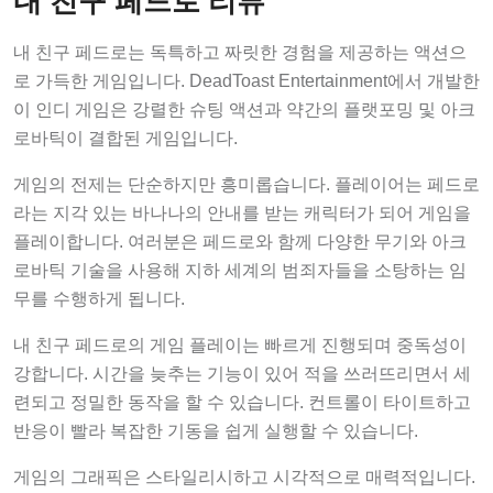
내 친구 페드로 리뷰
내 친구 페드로는 독특하고 짜릿한 경험을 제공하는 액션으
로 가득한 게임입니다. DeadToast Entertainment에서 개발한
이 인디 게임은 강렬한 슈팅 액션과 약간의 플랫포밍 및 아크
로바틱이 결합된 게임입니다.
게임의 전제는 단순하지만 흥미롭습니다. 플레이어는 페드로
라는 지각 있는 바나나의 안내를 받는 캐릭터가 되어 게임을
플레이합니다. 여러분은 페드로와 함께 다양한 무기와 아크
로바틱 기술을 사용해 지하 세계의 범죄자들을 소탕하는 임
무를 수행하게 됩니다.
내 친구 페드로의 게임 플레이는 빠르게 진행되며 중독성이
강합니다. 시간을 늦추는 기능이 있어 적을 쓰러뜨리면서 세
련되고 정밀한 동작을 할 수 있습니다. 컨트롤이 타이트하고
반응이 빨라 복잡한 기동을 쉽게 실행할 수 있습니다.
게임의 그래픽은 스타일리시하고 시각적으로 매력적입니다.