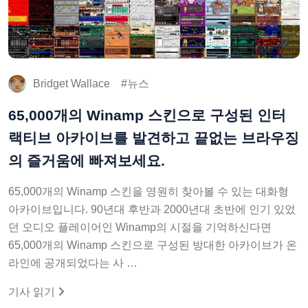
Bridget Wallace
뉴스
65,000개의 Winamp 스킨으로 구성된 인터
랙티브 아카이브를 발견하고 끝없는 브라우징
의 즐거움에 빠져보세요.
65,000개의 Winamp 스킨을 영원히 찾아볼 수 있는 대화형
아카이브입니다. 90년대 후반과 2000년대 초반에 인기 있었
던 오디오 플레이어인 Winamp의 시절을 기억하신다면
65,000개의 Winamp 스킨으로 구성된 방대한 아카이브가 온
라인에 공개되었다는 사 …
기사 읽기