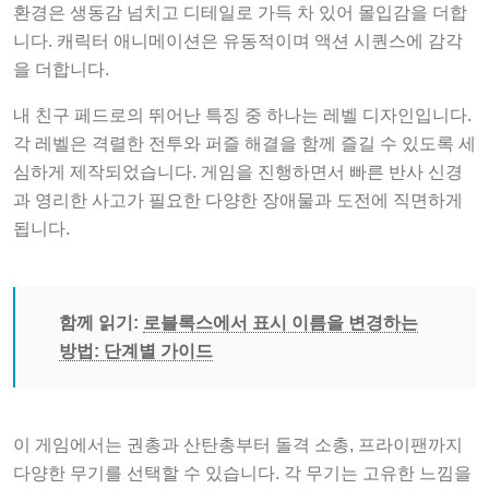
환경은 생동감 넘치고 디테일로 가득 차 있어 몰입감을 더합
니다. 캐릭터 애니메이션은 유동적이며 액션 시퀀스에 감각
을 더합니다.
내 친구 페드로의 뛰어난 특징 중 하나는 레벨 디자인입니다.
각 레벨은 격렬한 전투와 퍼즐 해결을 함께 즐길 수 있도록 세
심하게 제작되었습니다. 게임을 진행하면서 빠른 반사 신경
과 영리한 사고가 필요한 다양한 장애물과 도전에 직면하게
됩니다.
함께 읽기:
로블록스에서 표시 이름을 변경하는
방법: 단계별 가이드
이 게임에서는 권총과 산탄총부터 돌격 소총, 프라이팬까지
다양한 무기를 선택할 수 있습니다. 각 무기는 고유한 느낌을