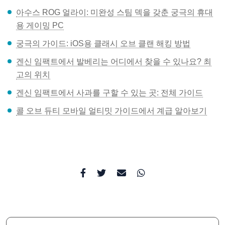
아수스 ROG 얼라이: 미완성 스팀 덱을 갖춘 궁극의 휴대
용 게이밍 PC
궁극의 가이드: iOS용 클래시 오브 클랜 해킹 방법
겐신 임팩트에서 발베리는 어디에서 찾을 수 있나요? 최
고의 위치
겐신 임팩트에서 사과를 구할 수 있는 곳: 전체 가이드
콜 오브 듀티 모바일 얼티밋 가이드에서 계급 알아보기