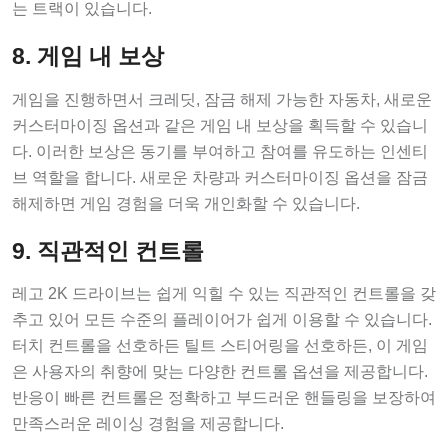
는 트랙이 있습니다.
8. 게임 내 보상
게임을 진행하면서 크레딧, 잠금 해제 가능한 자동차, 새로운
커스터마이징 옵션과 같은 게임 내 보상을 획득할 수 있습니
다. 이러한 보상은 동기를 부여하고 참여를 유도하는 인센티
브 역할을 합니다. 새로운 차량과 커스터마이징 옵션을 잠금
해제하면 게임 경험을 더욱 개인화할 수 있습니다.
9. 직관적인 컨트롤
레고 2K 드라이브는 쉽게 익힐 수 있는 직관적인 컨트롤을 갖
추고 있어 모든 수준의 플레이어가 쉽게 이용할 수 있습니다.
터치 컨트롤을 선호하든 틸트 스티어링을 선호하든, 이 게임
은 사용자의 취향에 맞는 다양한 컨트롤 옵션을 제공합니다.
반응이 빠른 컨트롤은 정확하고 부드러운 핸들링을 보장하여
만족스러운 레이싱 경험을 제공합니다.