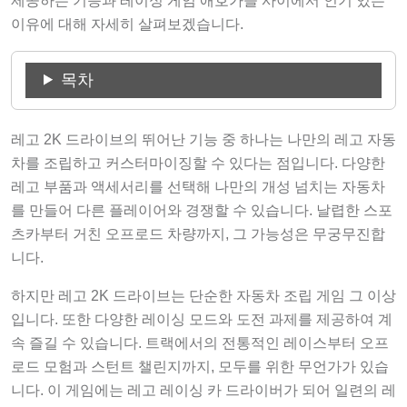
이유에 대해 자세히 살펴보겠습니다.
목차
레고 2K 드라이브의 뛰어난 기능 중 하나는 나만의 레고 자동
차를 조립하고 커스터마이징할 수 있다는 점입니다. 다양한
레고 부품과 액세서리를 선택해 나만의 개성 넘치는 자동차
를 만들어 다른 플레이어와 경쟁할 수 있습니다. 날렵한 스포
츠카부터 거친 오프로드 차량까지, 그 가능성은 무궁무진합
니다.
하지만 레고 2K 드라이브는 단순한 자동차 조립 게임 그 이상
입니다. 또한 다양한 레이싱 모드와 도전 과제를 제공하여 계
속 즐길 수 있습니다. 트랙에서의 전통적인 레이스부터 오프
로드 모험과 스턴트 챌린지까지, 모두를 위한 무언가가 있습
니다. 이 게임에는 레고 레이싱 카 드라이버가 되어 일련의 레