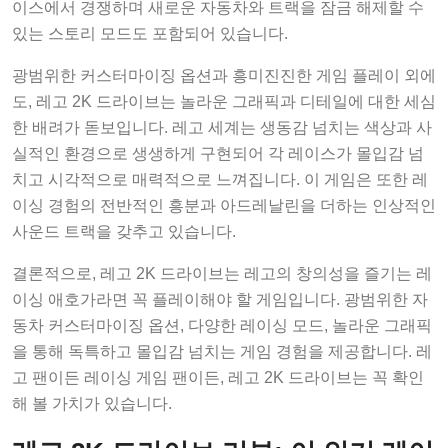
이스에서 경쟁하며 새로운 자동차와 트랙을 잠금 해제할 수
있는 스토리 모드도 포함되어 있습니다.
광범위한 커스터마이징 옵션과 흥미진진한 게임 플레이 외에
도, 레고 2K 드라이브는 놀라운 그래픽과 디테일에 대한 세심
한 배려가 돋보입니다. 레고 세계는 생동감 넘치는 색상과 사
실적인 환경으로 생생하게 구현되어 각 레이스가 몰입감 넘
치고 시각적으로 매력적으로 느껴집니다. 이 게임은 또한 레
이싱 경험의 전반적인 흥분과 아드레날린을 더하는 인상적인
사운드 트랙을 갖추고 있습니다.
결론적으로, 레고 2K 드라이브는 레고의 창의성을 즐기는 레
이싱 애호가라면 꼭 플레이해야 할 게임입니다. 광범위한 자
동차 커스터마이징 옵션, 다양한 레이싱 모드, 놀라운 그래픽
을 통해 독특하고 몰입감 넘치는 게임 경험을 제공합니다. 레
고 팬이든 레이싱 게임 팬이든, 레고 2K 드라이브는 꼭 확인
해 볼 가치가 있습니다.