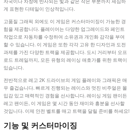
자국이나 차창에 반사되는 빛과 같은 작은 부분까지 세심하
게 표현한 디테일이 인상적입니다.
고품질 그래픽 외에도 이 게임은 커스터마이징이 가능한 경
험을 제공합니다. 플레이어는 다양한 업그레이드와 페인트
작업으로 자동차를 수정하여 소유권과 개인화 감각을 부여
할 수 있습니다. 이 게임은 또한 각각 고유 한 디자인과 도전
과제를 가진 다양한 트랙을 제공합니다. 도시 거리부터 오프
로드 트레일까지, 모든 유형의 레이싱 애호가를 위한 트랙이
있습니다.
전반적으로 레고 2K 드라이브의 게임 플레이와 그래픽은 매
우 즐겁습니다. 빠르게 진행되는 레이스와 멋진 비주얼은 몰
입감 있고 매력적인 경험을 선사합니다. 레이싱 게임 팬이든
레고 팬이든, 이 게임은 몇 시간 동안 재미와 흥분을 선사할
것입니다. 이제 안전 벨트를 매고 트랙을 달릴 준비를 하세요!
기능 및 커스터마이징