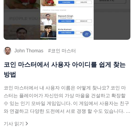
John Thomas
코인 마스터
코인 마스터에서 사용자 아이디를 쉽게 찾는
방법
코인 마스터에서 내 사용자 이름은 어떻게 찾나요? 코인 마
스터는 플레이어가 자신만의 가상 마을을 건설하고 확장할
수 있는 인기 모바일 게임입니다. 이 게임에서 사용자는 친구
와 연결하고 다양한 도전에서 서로 경쟁 할 수도 있습니다. …
기사 읽기