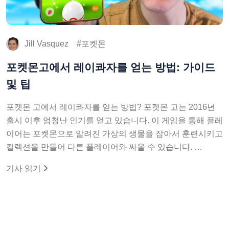
Jill Vasquez
포켓몬
포켓몬고에서 레이콰자를 얻는 방법: 가이드
및 팁
포켓몬 고에서 레이콰자를 얻는 방법? 포켓몬 고는 2016년
출시 이후 엄청난 인기를 얻고 있습니다. 이 게임을 통해 플레
이어는 포켓몬으로 알려진 가상의 생물을 잡아서 훈련시키고
컬렉션을 만들어 다른 플레이어와 싸울 수 있습니다. …
기사 읽기