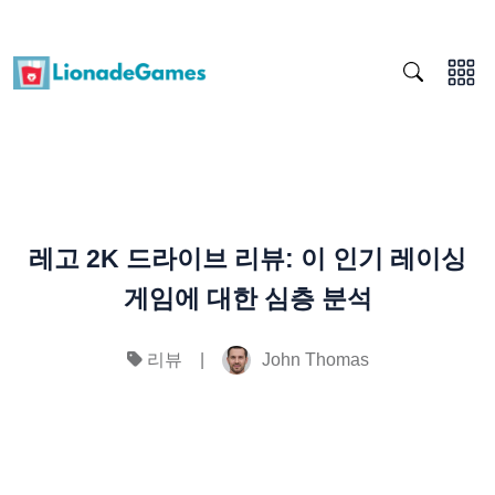
레고 2K 드라이브 리뷰: 이 인기 레이싱
게임에 대한 심층 분석
|
John Thomas
리뷰