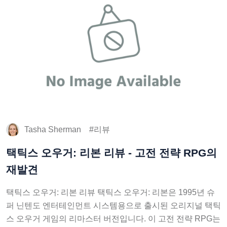
Tasha Sherman
리뷰
택틱스 오우거: 리본 리뷰 - 고전 전략 RPG의
재발견
택틱스 오우거: 리본 리뷰 택틱스 오우거: 리본은 1995년 슈
퍼 닌텐도 엔터테인먼트 시스템용으로 출시된 오리지널 택틱
스 오우거 게임의 리마스터 버전입니다. 이 고전 전략 RPG는