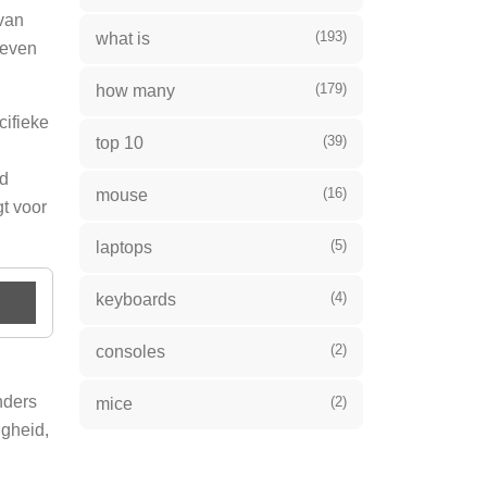
 van
(193)
what is
geven
(179)
how many
cifieke
(39)
top 10
ld
(16)
mouse
t voor
(5)
laptops
(4)
keyboards
(2)
consoles
nders
(2)
mice
igheid,