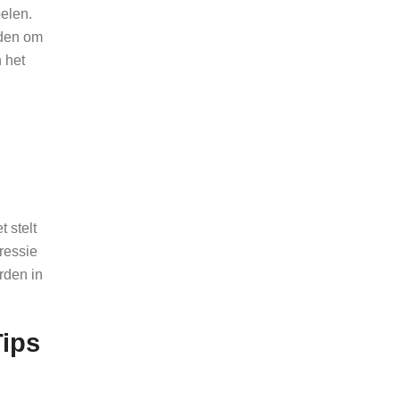
pelen.
eden om
n het
 stelt
gressie
rden in
Tips