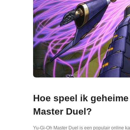
Hoe speel ik geheime 
Master Duel?
Yu-Gi-Oh Master Duel is een populair online k