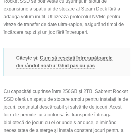
Rocket SSD se potrivește cu ușurință în slotul de
expansiune a spațiului de stocare al Steam Deck fără a
adăuga volum inutil. Utilizează protocolul NVMe pentru
viteze de transfer de date ultra-rapide, asigurând timpi de
încărcare rapizi și un joc fără întreruperi.
Citește și:
Cum să resetați întrerupătoarele
din rândul nostru: Ghid pas cu pas
Cu capacități cuprinse între 256GB și 2TB, Sabrent Rocket
SSD oferă un spațiu de stocare amplu pentru instalațiile de
jocuri, conținutul descărcabil și salvările de jocuri. Acest
lucru le permite jucătorilor să își transporte întreaga
bibliotecă de jocuri cu ei oriunde s-ar duce, eliminând
necesitatea de a șterge și instala constant jocuri pentru a