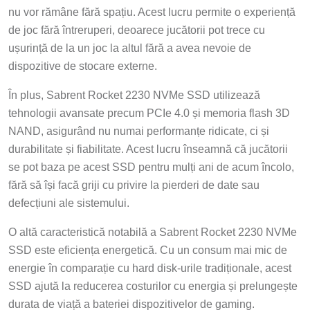
nu vor rămâne fără spațiu. Acest lucru permite o experiență
de joc fără întreruperi, deoarece jucătorii pot trece cu
ușurință de la un joc la altul fără a avea nevoie de
dispozitive de stocare externe.
În plus, Sabrent Rocket 2230 NVMe SSD utilizează
tehnologii avansate precum PCIe 4.0 și memoria flash 3D
NAND, asigurând nu numai performanțe ridicate, ci și
durabilitate și fiabilitate. Acest lucru înseamnă că jucătorii
se pot baza pe acest SSD pentru mulți ani de acum încolo,
fără să își facă griji cu privire la pierderi de date sau
defecțiuni ale sistemului.
O altă caracteristică notabilă a Sabrent Rocket 2230 NVMe
SSD este eficiența energetică. Cu un consum mai mic de
energie în comparație cu hard disk-urile tradiționale, acest
SSD ajută la reducerea costurilor cu energia și prelungește
durata de viață a bateriei dispozitivelor de gaming.