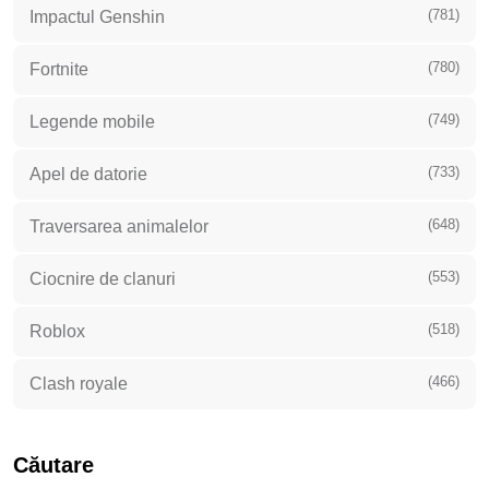
(781)
Impactul Genshin
(780)
Fortnite
(749)
Legende mobile
(733)
Apel de datorie
(648)
Traversarea animalelor
(553)
Ciocnire de clanuri
(518)
Roblox
(466)
Clash royale
Căutare