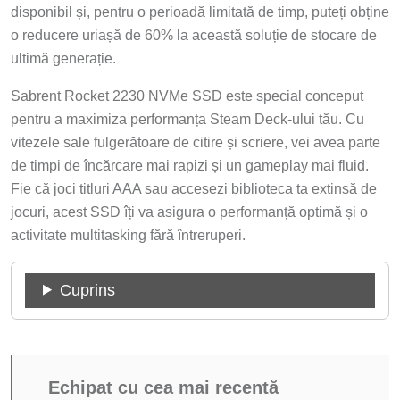
disponibil și, pentru o perioadă limitată de timp, puteți obține
o reducere uriașă de 60% la această soluție de stocare de
ultimă generație.
Sabrent Rocket 2230 NVMe SSD este special conceput
pentru a maximiza performanța Steam Deck-ului tău. Cu
vitezele sale fulgerătoare de citire și scriere, vei avea parte
de timpi de încărcare mai rapizi și un gameplay mai fluid.
Fie că joci titluri AAA sau accesezi biblioteca ta extinsă de
jocuri, acest SSD îți va asigura o performanță optimă și o
activitate multitasking fără întreruperi.
Cuprins
Echipat cu cea mai recentă