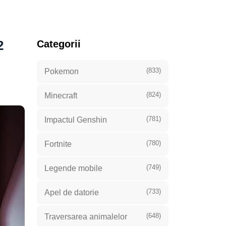
2
Categorii
(833)
Pokemon
(824)
Minecraft
(781)
Impactul Genshin
(780)
Fortnite
(749)
Legende mobile
(733)
Apel de datorie
(648)
Traversarea animalelor