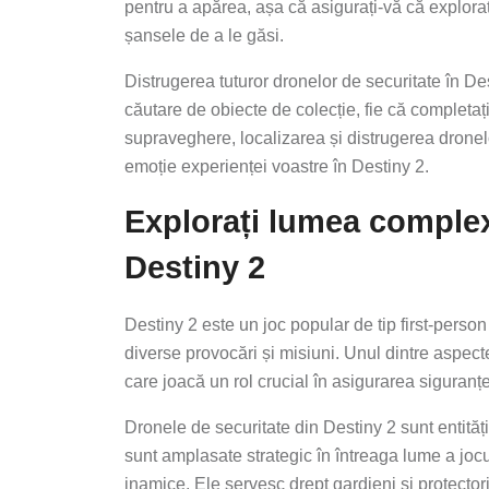
pentru a apărea, așa că asigurați-vă că explorați
șansele de a le găsi.
Distrugerea tuturor dronelor de securitate în Desti
căutare de obiecte de colecție, fie că completaț
supraveghere, localizarea și distrugerea dronel
emoție experienței voastre în Destiny 2.
Explorați lumea complex
Destiny 2
Destiny 2 este un joc popular de tip first-perso
diverse provocări și misiuni. Unul dintre aspect
care joacă un rol crucial în asigurarea siguranței
Dronele de securitate din Destiny 2 sunt entită
sunt amplasate strategic în întreaga lume a joc
inamice. Ele servesc drept gardieni și protecto