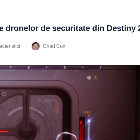
e dronelor de securitate din Destiny 
|
Chad Cox
cteristici