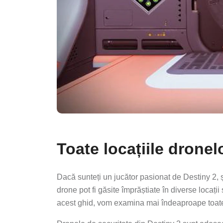
Toate locațiile dronel
Dacă sunteți un jucător pasionat de Destiny 2, ș
drone pot fi găsite împrăștiate în diverse locați
acest ghid, vom examina mai îndeaproape toate l