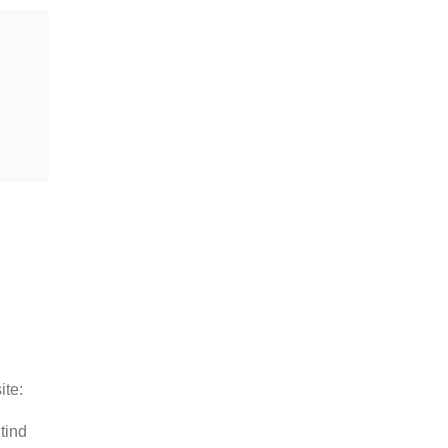
ite:
utind