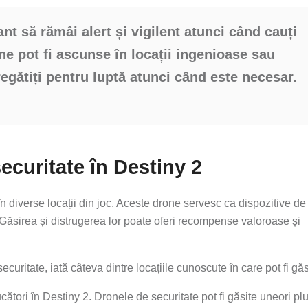
t să rămâi alert și vigilent atunci când cauți
ne pot fi ascunse în locații ingenioase sau
pregătiți pentru luptă atunci când este necesar.
ecuritate în Destiny 2
 în diverse locații din joc. Aceste drone servesc ca dispozitive de
Găsirea și distrugerea lor poate oferi recompense valoroase și
curitate, iată câteva dintre locațiile cunoscute în care pot fi găs
cători în Destiny 2. Dronele de securitate pot fi găsite uneori pl