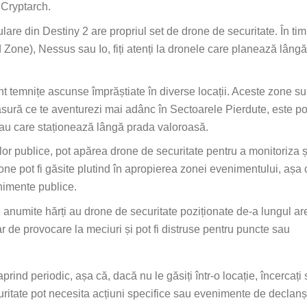
 Cryptarch.
lare din Destiny 2 are propriul set de drone de securitate. În ti
ne), Nessus sau Io, fiți atenți la dronele care planează lângă
t temnițe ascunse împrăștiate în diverse locații. Aceste zone su
ură ce te aventurezi mai adânc în Sectoarele Pierdute, este po
sau care staționează lângă prada valoroasă.
or publice, pot apărea drone de securitate pentru a monitoriza ș
one pot fi găsite plutind în apropierea zonei evenimentului, așa că
enimente publice.
, anumite hărți au drone de securitate poziționate de-a lungul ar
de provocare la meciuri și pot fi distruse pentru puncte sau
prind periodic, așa că, dacă nu le găsiți într-o locație, încercați 
ecuritate pot necesita acțiuni specifice sau evenimente de declan