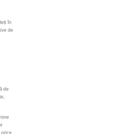
a
eți în
tive de
nă de
te,
drone
or
 orice