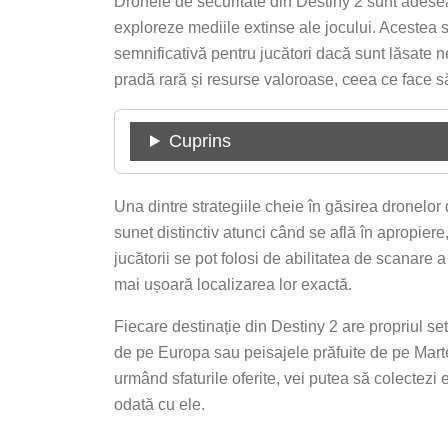
Dronele de securitate din Destiny 2 sunt adesea
exploreze mediile extinse ale jocului. Acestea 
semnificativă pentru jucători dacă sunt lăsate 
pradă rară și resurse valoroase, ceea ce face să
Cuprins
Una dintre strategiile cheie în găsirea dronelor 
sunet distinctiv atunci când se află în apropiere
jucătorii se pot folosi de abilitatea de scanare 
mai ușoară localizarea lor exactă.
Fiecare destinație din Destiny 2 are propriul set
de pe Europa sau peisajele prăfuite de pe Marte
urmând sfaturile oferite, vei putea să colectezi
odată cu ele.