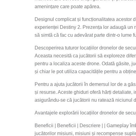
amenințare care poate apărea.
Designul complicat și funcționalitatea acestor d
experienței Destiny 2. Prezența lor adaugă un ni
să simtă că fac cu adevărat parte dintr-o lume f
Descoperirea tuturor locațiilor dronelor de securi
Aceasta necesită ca jucătorii să exploreze dif
pentru a localiza aceste drone. Odată găsite, ju
și chiar le pot utiliza capacitățile pentru a obține
Pentru a ajuta jucătorii în demersul lor de a găs
și resurse. Aceste ghiduri oferă hărți detaliate, 
asigurându-se că jucătorii nu ratează niciunul d
Avantajele explorării locațiilor dronelor de secu
Beneficii | Beneficii | Descriere | | Gameplay îm
jucătorilor misiuni, misiuni și recompense supl