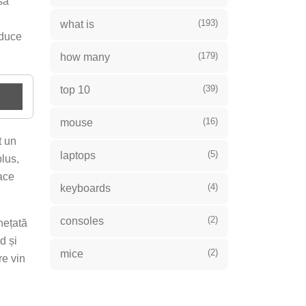
să
(193)
what is
aduce
(179)
how many
(39)
top 10
(16)
mouse
t un
(5)
laptops
plus,
face
(4)
keyboards
(2)
consoles
hețată
d și
(2)
mice
re vin