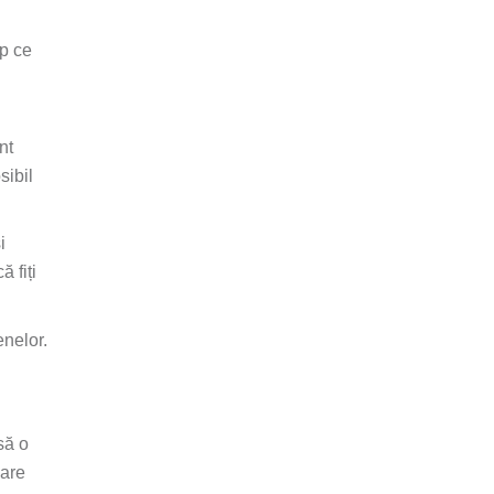
mp ce
nt
sibil
i
 fiți
enelor.
să o
șare