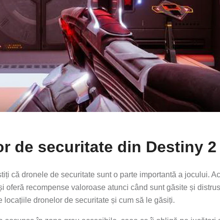
or de securitate din Destiny 2
tiți că dronele de securitate sunt o parte importantă a jocului. A
i și oferă recompense valoroase atunci când sunt găsite și distrus
ocațiile dronelor de securitate și cum să le găsiți.