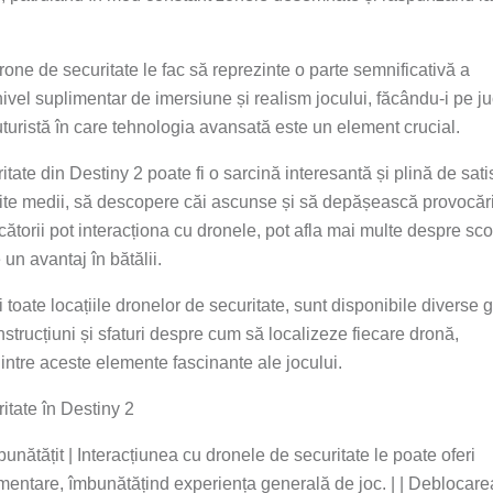
rone de securitate le fac să reprezinte o parte semnificativă a
vel suplimentar de imersiune și realism jocului, făcându-i pe ju
uturistă în care tehnologia avansată este un element crucial.
tate din Destiny 2 poate fi o sarcină interesantă și plină de satis
erite medii, să descopere căi ascunse și să depășească provocăr
cătorii pot interacționa cu dronele, pot afla mai multe despre sco
 un avantaj în bătălii.
i toate locațiile dronelor de securitate, sunt disponibile diverse g
instrucțiuni și sfaturi despre cum să localizeze fiecare dronă,
intre aceste elemente fascinante ale jocului.
ritate în Destiny 2
bunătățit | Interacțiunea cu dronele de securitate le poate oferi
imentare, îmbunătățind experiența generală de joc. | | Deblocare