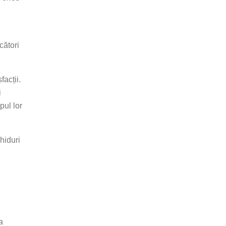
cători
facții.
i
pul lor
hiduri
a