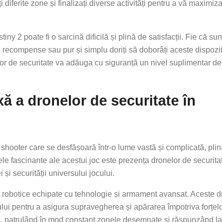
 diferite zone și finalizați diverse activități pentru a vă maximiz
ny 2 poate fi o sarcină dificilă și plină de satisfacții. Fie că sunt
i recompense sau pur și simplu doriți să doborâți aceste dispozi
or de securitate va adăuga cu siguranță un nivel suplimentar de
ă a dronelor de securitate în
n shooter care se desfășoară într-o lume vastă și complicată, pli
ele fascinante ale acestui joc este prezența dronelor de securita
 și securității universului jocului.
ți robotice echipate cu tehnologie și armament avansat. Aceste 
ului pentru a asigura supravegherea și apărarea împotriva forțel
ri, patrulând în mod constant zonele desemnate și răspunzând la