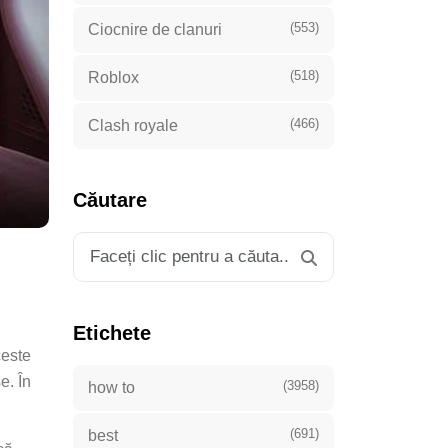
(553)
Ciocnire de clanuri
(518)
Roblox
(466)
Clash royale
Căutare
Etichete
ceste
e. În
(3958)
how to
(691)
best