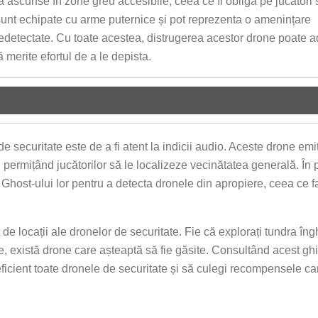
 ascunse în zone greu accesibile, ceea ce îi obligă pe jucători 
sunt echipate cu arme puternice și pot reprezenta o amenințare
nedetectate. Cu toate acestea, distrugerea acestor drone poate 
 merite efortul de a le depista.
de securitate este de a fi atent la indicii audio. Aceste drone emi
, permițând jucătorilor să le localizeze vecinătatea generală. În 
a Ghost-ului lor pentru a detecta dronele din apropiere, ceea ce 
 de locații ale dronelor de securitate. Fie că explorați tundra îng
, există drone care așteaptă să fie găsite. Consultând acest ghi
 eficient toate dronele de securitate și să culegi recompensele ca