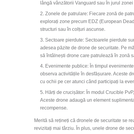
lângă vânzătorii Vanguard sau în jurul zonei
Zonele de patrulare: Fiecare zonă de patru
explorați zone precum EDZ (European Dead Zo
structuri sau în colțuri ascunse.
Sectoare pierdute: Sectoarele pierdute sun
adesea păzite de drone de securitate. Pe măs
să întâlnești drone care patrulează în zonă 
Evenimente publice: În timpul evenimentel
observa activitățile în desfășurare. Aceste dr
cu ochii pe cer atunci când participați la ev
Hărți de crucișător: În modul Crucible PvP
Aceste drone adaugă un element suplimentar 
recompense.
Merită să rețineți că dronele de securitate se rea
revizitați mai târziu. În plus, unele drone de s