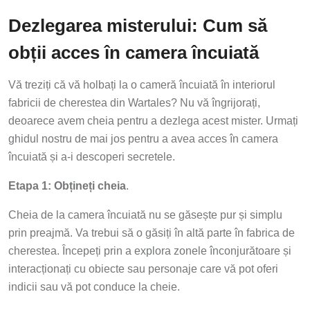
Dezlegarea misterului: Cum să
obții acces în camera încuiată
Vă treziți că vă holbați la o cameră încuiată în interiorul
fabricii de cherestea din Wartales? Nu vă îngrijorați,
deoarece avem cheia pentru a dezlega acest mister. Urmați
ghidul nostru de mai jos pentru a avea acces în camera
încuiată și a-i descoperi secretele.
Etapa 1: Obțineți cheia
.
Cheia de la camera încuiată nu se găsește pur și simplu
prin preajmă. Va trebui să o găsiți în altă parte în fabrica de
cherestea. Începeți prin a explora zonele înconjurătoare și
interacționați cu obiecte sau personaje care vă pot oferi
indicii sau vă pot conduce la cheie.