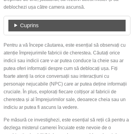
deblochezi ușa către camera ascunsă.
Cuprins
Pentru a vă începe căutarea, este esențial să observați cu
atenție împrejurimile fabricii de cherestea. Căutați orice
indicii sau indicii care v-ar putea conduce la cheie sau ar
putea oferi informații despre cum să deblocați ușa. Fiți
foarte atenți la orice conversații sau interacțiuni cu
personaje nejucabile (NPC) care ar putea deține informații
cruciale. În plus, explorați fiecare colțișor al fabricii de
cherestea și al împrejurimilor sale, deoarece cheia sau un
indiciu ar putea fi ascuns la vedere.
Pe măsură ce investighezi, este esențial să reții că pentru a
dezlega misterul camerei încuiate este nevoie de o