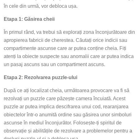
în cele din urmă, vor debloca ușa.
Etapa 1: Găsirea cheii
În primul rând, va trebui să explorați zona înconjurătoare din
apropierea fabricii de cherestea. Căutați orice indicii sau
compartimente ascunse care ar putea conține cheia. Fiți
atenți la obiecte suspecte sau anomalii care ar putea indica
un pasaj ascuns sau un compartiment ascuns.
Etapa 2: Rezolvarea puzzle-ului
După ce ați localizat cheia, următoarea provocare va fi să
rezolvați un puzzle care păzește camera încuiată. Acest
puzzle ar putea implica descifrarea unui cod, rearanjarea
obiectelor într-o anumită ordine sau găsirea unor simboluri
ascunse în mediul înconjurător. Folosește-ți spiritul de
observație și abilitățile de rezolvare a problemelor pentru a
desluși puzzle-ul și a debloca ușa.