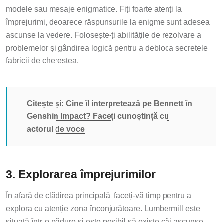
modele sau mesaje enigmatice. Fiți foarte atenți la
împrejurimi, deoarece răspunsurile la enigme sunt adesea
ascunse la vedere. Folosește-ți abilitățile de rezolvare a
problemelor și gândirea logică pentru a debloca secretele
fabricii de cherestea.
Citește și:
Cine îl interpretează pe Bennett în
Genshin Impact? Faceți cunoștință cu
actorul de voce
3. Explorarea împrejurimilor
În afară de clădirea principală, faceți-vă timp pentru a
explora cu atenție zona înconjurătoare. Lumbermill este
situată într-o pădure și este posibil să existe căi ascunse,