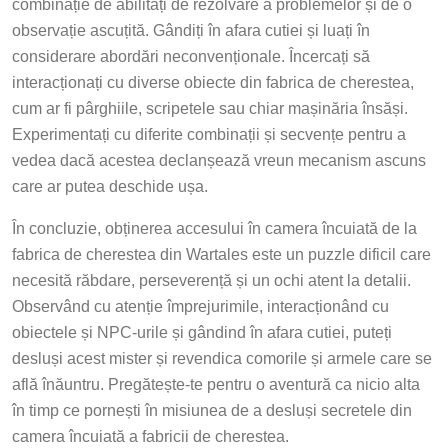
combinație de abilități de rezolvare a problemelor și de o
observație ascuțită. Gândiți în afara cutiei și luați în
considerare abordări neconvenționale. Încercați să
interacționați cu diverse obiecte din fabrica de cherestea,
cum ar fi pârghiile, scripetele sau chiar mașinăria însăși.
Experimentați cu diferite combinații și secvențe pentru a
vedea dacă acestea declanșează vreun mecanism ascuns
care ar putea deschide ușa.
În concluzie, obținerea accesului în camera încuiată de la
fabrica de cherestea din Wartales este un puzzle dificil care
necesită răbdare, perseverență și un ochi atent la detalii.
Observând cu atenție împrejurimile, interacționând cu
obiectele și NPC-urile și gândind în afara cutiei, puteți
desluși acest mister și revendica comorile și armele care se
află înăuntru. Pregătește-te pentru o aventură ca nicio alta
în timp ce pornești în misiunea de a desluși secretele din
camera încuiată a fabricii de cherestea.