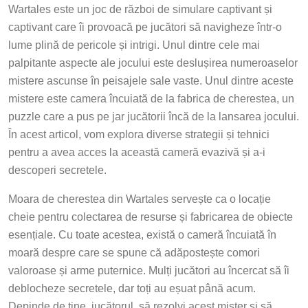
Wartales este un joc de război de simulare captivant și
captivant care îi provoacă pe jucători să navigheze într-o
lume plină de pericole și intrigi. Unul dintre cele mai
palpitante aspecte ale jocului este deslușirea numeroaselor
mistere ascunse în peisajele sale vaste. Unul dintre aceste
mistere este camera încuiată de la fabrica de cherestea, un
puzzle care a pus pe jar jucătorii încă de la lansarea jocului.
În acest articol, vom explora diverse strategii și tehnici
pentru a avea acces la această cameră evazivă și a-i
descoperi secretele.
Moara de cherestea din Wartales servește ca o locație
cheie pentru colectarea de resurse și fabricarea de obiecte
esențiale. Cu toate acestea, există o cameră încuiată în
moară despre care se spune că adăpostește comori
valoroase și arme puternice. Mulți jucători au încercat să îi
deblocheze secretele, dar toți au eșuat până acum.
Depinde de tine, jucătorul, să rezolvi acest mister și să