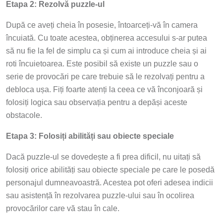
Etapa 2: Rezolvă puzzle-ul
După ce aveți cheia în posesie, întoarceți-vă în camera
încuiată. Cu toate acestea, obținerea accesului s-ar putea
să nu fie la fel de simplu ca și cum ai introduce cheia și ai
roti încuietoarea. Este posibil să existe un puzzle sau o
serie de provocări pe care trebuie să le rezolvați pentru a
debloca ușa. Fiți foarte atenți la ceea ce vă înconjoară și
folosiți logica sau observația pentru a depăși aceste
obstacole.
Etapa 3: Folosiți abilități sau obiecte speciale
Dacă puzzle-ul se dovedește a fi prea dificil, nu uitați să
folosiți orice abilități sau obiecte speciale pe care le posedă
personajul dumneavoastră. Acestea pot oferi adesea indicii
sau asistență în rezolvarea puzzle-ului sau în ocolirea
provocărilor care vă stau în cale.