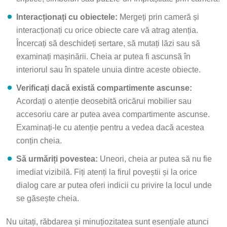
Interacționați cu obiectele:
Mergeți prin cameră și
interacționați cu orice obiecte care vă atrag atenția.
Încercați să deschideți sertare, să mutați lăzi sau să
examinați mașinării. Cheia ar putea fi ascunsă în
interiorul sau în spatele unuia dintre aceste obiecte.
Verificați dacă există compartimente ascunse:
Acordați o atenție deosebită oricărui mobilier sau
accesoriu care ar putea avea compartimente ascunse.
Examinați-le cu atenție pentru a vedea dacă acestea
conțin cheia.
Să urmăriți povestea:
Uneori, cheia ar putea să nu fie
imediat vizibilă. Fiți atenți la firul poveștii și la orice
dialog care ar putea oferi indicii cu privire la locul unde
se găsește cheia.
Nu uitați, răbdarea și minuțiozitatea sunt esențiale atunci