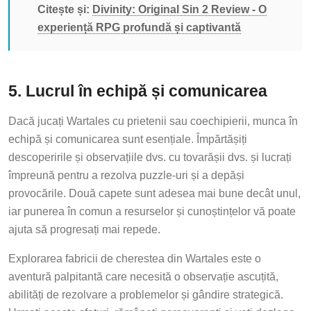
Citește și:
Divinity: Original Sin 2 Review - O
experiență RPG profundă și captivantă
5. Lucrul în echipă și comunicarea
Dacă jucați Wartales cu prietenii sau coechipierii, munca în
echipă și comunicarea sunt esențiale. Împărtășiți
descoperirile și observațiile dvs. cu tovarășii dvs. și lucrați
împreună pentru a rezolva puzzle-uri și a depăși
provocările. Două capete sunt adesea mai bune decât unul,
iar punerea în comun a resurselor și cunoștințelor vă poate
ajuta să progresați mai repede.
Explorarea fabricii de cherestea din Wartales este o
aventură palpitantă care necesită o observație ascuțită,
abilități de rezolvare a problemelor și gândire strategică.