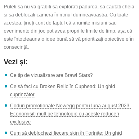
Puteți să nu vă grăbiți să explorați pădurea, să căutați cheia
și să deblocați camera în ritmul dumneavoastră. Cu toate
acestea, țineți cont de faptul că anumite misiuni sau
evenimente din joc pot avea propriile limite de timp, așa că
este întotdeauna o idee bună să vă prioritizați obiectivele în
consecință.
Vezi și:
Ce tip de vizualizare are Brawl Stars?
Ce să faci cu Broken Relic în Cuphead: Un ghid
cuprinzător
Coduri promoționale Newegg pentru luna august 2023:
Economisiți mult pe tehnologie cu aceste reduceri
exclusive
Cum să deblochezi fiecare skin în Fortnite: Un ghid