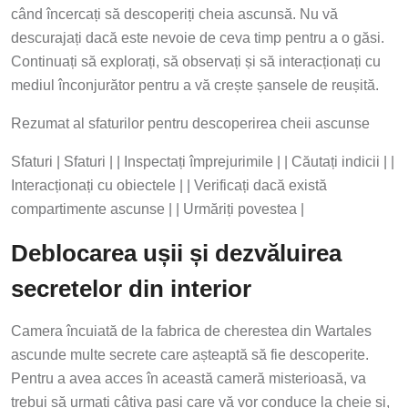
când încercați să descoperiți cheia ascunsă. Nu vă
descurajați dacă este nevoie de ceva timp pentru a o găsi.
Continuați să explorați, să observați și să interacționați cu
mediul înconjurător pentru a vă crește șansele de reușită.
Rezumat al sfaturilor pentru descoperirea cheii ascunse
Sfaturi | Sfaturi | | Inspectați împrejurimile | | Căutați indicii | |
Interacționați cu obiectele | | Verificați dacă există
compartimente ascunse | | Urmăriți povestea |
Deblocarea ușii și dezvăluirea
secretelor din interior
Camera încuiată de la fabrica de cherestea din Wartales
ascunde multe secrete care așteaptă să fie descoperite.
Pentru a avea acces în această cameră misterioasă, va
trebui să urmați câțiva pași care vă vor conduce la cheie și,