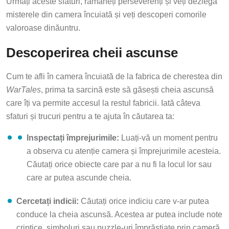
Urmați aceste sfaturi, rămâneți perseverenți și veți dezlega
misterele din camera încuiată și veți descoperi comorile
valoroase dinăuntru.
Descoperirea cheii ascunse
Cum te afli în camera încuiată de la fabrica de cherestea din
WarTales
, prima ta sarcină este să găsești cheia ascunsă
care îți va permite accesul la restul fabricii. Iată câteva
sfaturi și trucuri pentru a te ajuta în căutarea ta:
Inspectați împrejurimile:
Luați-vă un moment pentru
a observa cu atenție camera și împrejurimile acesteia.
Căutați orice obiecte care par a nu fi la locul lor sau
care ar putea ascunde cheia.
Cercetați indicii:
Căutați orice indiciu care v-ar putea
conduce la cheia ascunsă. Acestea ar putea include note
criptice, simboluri sau puzzle-uri împrăștiate prin cameră.