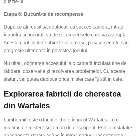
puzzle-ul.
Etapa 6: Bucură-te de recompense
După ce ați reușit să deblocați cu succes camera, intrați
înăuntru și bucurați-vă de recompensele care vă așteaptă.
Acestea pot include obiecte valoroase, pasaje secrete sau
progresie ulterioară în povestea jocului.
Nu uitați, obținerea accesului la o cameră încuiată ține de
răbdare, observație și rezolvarea problemelor. Cu aceste
sfaturi, vei putea debloca orice mister care îți stă în cale.
Explorarea fabricii de cherestea
din Wartales
Lumbermill este o locație cheie în jocul Wartales, cu o
mulțime de mistere și comori de descoperit. Este o instalație
abandonată situată adânc în inima pădurii, iar obținerea