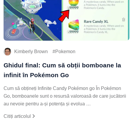
Kimberly Brown
Pokemon
Ghidul final: Cum să obții bomboane la
infinit în Pokémon Go
Cum să obțineți Infinite Candy Pokémon go În Pokémon
Go, bomboanele sunt o resursă valoroasă de care jucătorii
au nevoie pentru a-și potența și evolua …
Citiți articolul