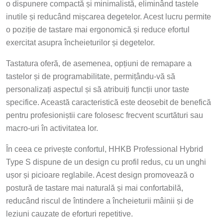
o dispunere compactă și minimalistă, eliminând tastele
inutile și reducând mișcarea degetelor. Acest lucru permite
o poziție de tastare mai ergonomică și reduce efortul
exercitat asupra încheieturilor și degetelor.
Tastatura oferă, de asemenea, opțiuni de remapare a
tastelor și de programabilitate, permițându-vă să
personalizați aspectul și să atribuiți funcții unor taste
specifice. Această caracteristică este deosebit de benefică
pentru profesioniștii care folosesc frecvent scurtături sau
macro-uri în activitatea lor.
În ceea ce privește confortul, HHKB Professional Hybrid
Type S dispune de un design cu profil redus, cu un unghi
ușor și picioare reglabile. Acest design promovează o
postură de tastare mai naturală și mai confortabilă,
reducând riscul de întindere a încheieturii mâinii și de
leziuni cauzate de eforturi repetitive.