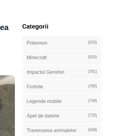
mea
Categorii
(833)
Pokemon
(824)
Minecraft
(781)
Impactul Genshin
(780)
Fortnite
(749)
Legende mobile
(733)
Apel de datorie
(648)
Traversarea animalelor