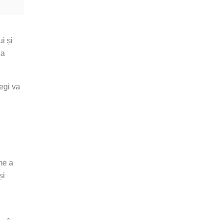
i și
la
egi va
me a
și