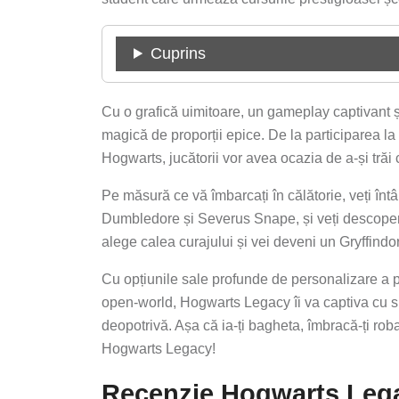
Cuprins
Cu o grafică uimitoare, un gameplay captivant 
magică de proporții epice. De la participarea la 
Hogwarts, jucătorii vor avea ocazia de a-și trăi c
Pe măsură ce vă îmbarcați în călătorie, veți înt
Dumbledore și Severus Snape, și veți descoperi 
alege calea curajului și vei deveni un Gryffindor
Cu opțiunile sale profunde de personalizare a p
open-world, Hogwarts Legacy îi va captiva cu si
deopotrivă. Așa că ia-ți bagheta, îmbracă-ți ro
Hogwarts Legacy!
Recenzie Hogwarts Leg