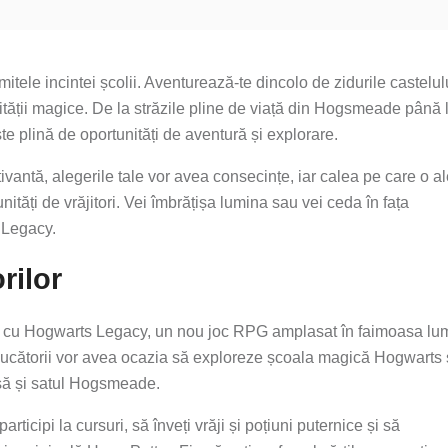
tele incintei școlii. Aventurează-te dincolo de zidurile castelulu
ății magice. De la străzile pline de viață din Hogsmeade până 
te plină de oportunități de aventură și explorare.
antă, alegerile tale vor avea consecințe, iar calea pe care o al
nități de vrăjitori. Vei îmbrățișa lumina sau vei ceda în fața
s Legacy.
rilor
 cu Hogwarts Legacy, un nou joc RPG amplasat în faimoasa lu
c, jucătorii vor avea ocazia să exploreze școala magică Hogwarts 
isă și satul Hogsmeade.
rticipi la cursuri, să înveți vrăji și poțiuni puternice și să