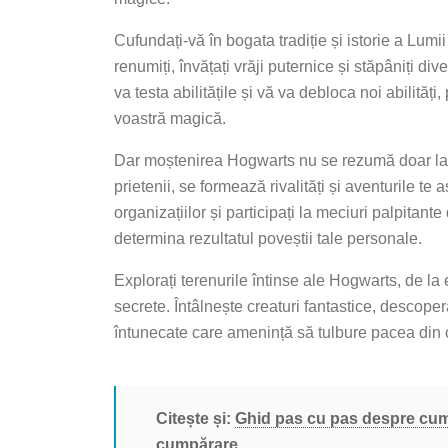
Cufundați-vă în bogata tradiție și istorie a Lumii 
renumiți, învățați vrăji puternice și stăpâniți d
va testa abilitățile și vă va debloca noi abilităț
voastră magică.
Dar moștenirea Hogwarts nu se rezumă doar la 
prietenii, se formează rivalități și aventurile te a
organizațiilor și participați la meciuri palpitante
determina rezultatul poveștii tale personale.
Explorați terenurile întinse ale Hogwarts, de 
secrete. Întâlnește creaturi fantastice, descope
întunecate care amenință să tulbure pacea din ca
Citește și:
Ghid pas cu pas despre cum s
cumpărare