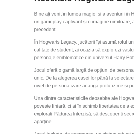
Bine ați venit în lumea magiei și a aventurii î
un gameplay captivant și o imagine uimitoare, ac
precedent.
În Hogwarts Legacy, jucătorii își asumă rolul u
calitate de student, ai ocazia să explorezi vastul 
personaje emblematice din universul Harry Pott
Jocul oferă o gamă largă de opțiuni de personaliz
unic. De la alegerea casei lor până la selectare
nivel de personalizare adaugă profunzime și pe
Una dintre caracteristicile deosebite ale Hogwart
poveste liniară, ci ai în schimb libertatea de a 
explorați Pădurea Interzisă, să descoperiți secr
aparține.