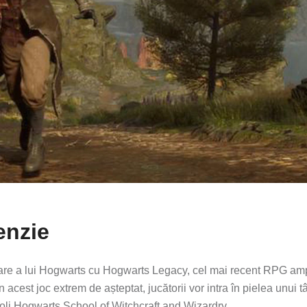
enzie
toare a lui Hogwarts cu Hogwarts Legacy, cel mai recent RPG am
În acest joc extrem de așteptat, jucătorii vor intra în pielea unui t
oli Hogwarts School of Witchcraft and Wizardry.