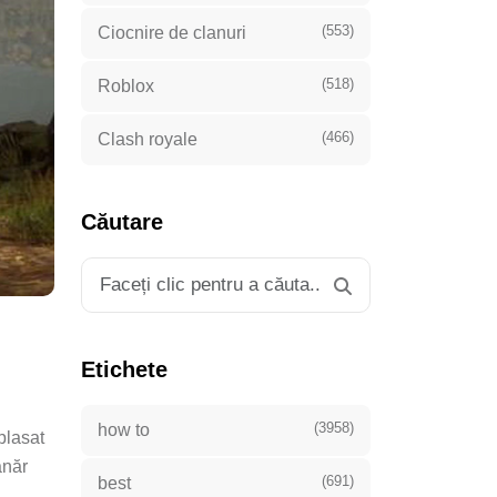
(553)
Ciocnire de clanuri
(518)
Roblox
(466)
Clash royale
Căutare
Etichete
(3958)
how to
plasat
ânăr
(691)
best