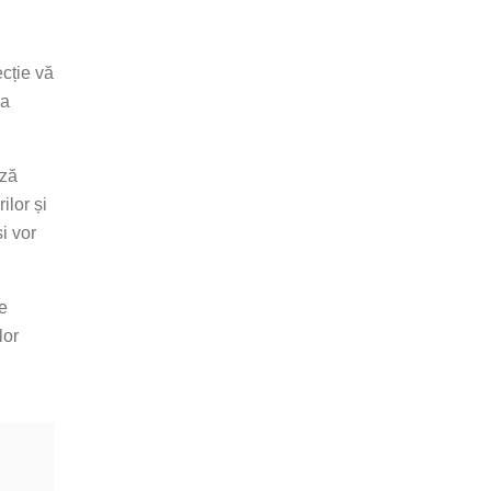
ecție vă
ia
ază
ilor și
și vor
e
lor