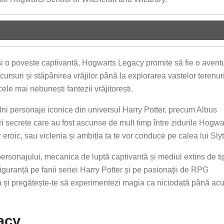
și o poveste captivantă, Hogwarts Legacy promite să fie o avent
cursuri și stăpânirea vrăjilor până la explorarea vastelor terenur
ele mai nebunești fantezii vrăjitorești.
âlni personaje iconice din universul Harry Potter, precum Albus
secrete care au fost ascunse de mult timp între zidurile Hogwar
 eroic, sau viclenia și ambiția ta te vor conduce pe calea lui Sly
ersonajului, mecanica de luptă captivantă și mediul extins de ti
guranță pe fanii seriei Harry Potter și pe pasionații de RPG
ba și pregătește-te să experimentezi magia ca niciodată până ac
acy