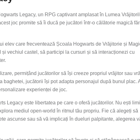
n Hogwarts Legacy, un RPG captivant amplasat în Lumea Vrăjitoril
est joc promite să îi ducă pe jucători într-o călătorie magică fă
nui elev care frecventează Școala Hogwarts de Vrăjitorie și Magi
și vechiul castel, să participi la cursuri și să interacționezi cu
er.
are, permițând jucătorilor să își creeze propriul vrăjitor sau vră
a baghetei, jucătorii își pot adapta personajul după bunul plac. 
rsonalizare experienței de joc.
s Legacy este libertatea pe care o oferă jucătorilor. Nu ești limit
explora mediul open-world în ritmul tău propriu. Fie că alegeți să
ete ascunse sau să vă implicați în dueluri palpitante, alegerea v