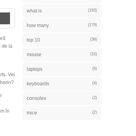
(193)
what is
(179)
how many
ură
(39)
top 10
i de la
(16)
mouse
(5)
laptops
ts. Vei
therin?
(4)
keyboards
p
(2)
consoles
um în
(2)
mice