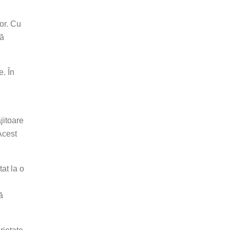
or. Cu
ră
e. În
jitoare
Acest
at la o
ă