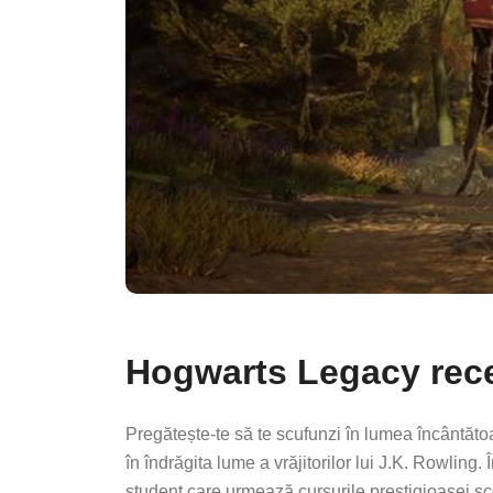
Hogwarts Legacy rec
Pregătește-te să te scufunzi în lumea încântă
în îndrăgita lume a vrăjitorilor lui J.K. Rowling. 
student care urmează cursurile prestigioasei șc