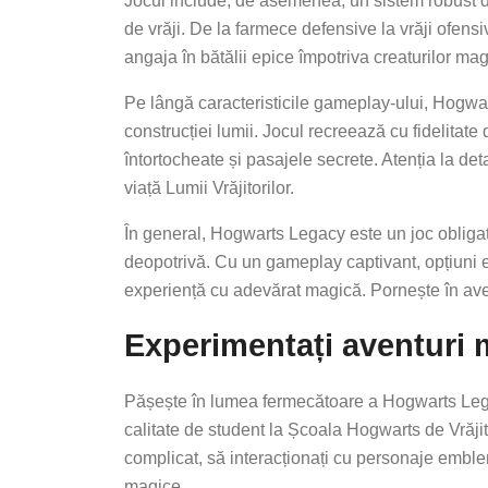
Jocul include, de asemenea, un sistem robust de 
de vrăji. De la farmece defensive la vrăji ofensiv
angaja în bătălii epice împotriva creaturilor mag
Pe lângă caracteristicile gameplay-ului, Hogwar
construcției lumii. Jocul recreează cu fidelitat
întortocheate și pasajele secrete. Atenția la det
viață Lumii Vrăjitorilor.
În general, Hogwarts Legacy este un joc obligato
deopotrivă. Cu un gameplay captivant, opțiuni e
experiență cu adevărat magică. Pornește în avent
Experimentați aventuri 
Pășește în lumea fermecătoare a Hogwarts Legacy
calitate de student la Școala Hogwarts de Vrăjit
complicat, să interacționați cu personaje emblema
magice.