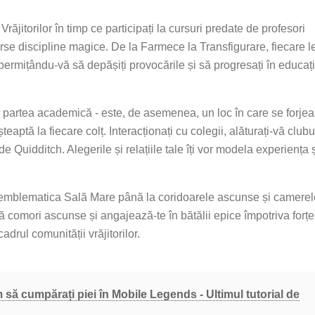
Vrăjitorilor în timp ce participați la cursuri predate de profesori
iverse discipline magice. De la Farmece la Transfigurare, fiecare l
i, permițându-vă să depășiți provocările și să progresați în educaț
partea academică - este, de asemenea, un loc în care se forje
șteaptă la fiecare colț. Interacționați cu colegii, alăturați-vă clubur
 de Quidditch. Alegerile și relațiile tale îți vor modela experiența 
la emblematica Sală Mare până la coridoarele ascunse și camerel
ră comori ascunse și angajează-te în bătălii epice împotriva forțe
drul comunității vrăjitorilor.
ă cumpărați piei în Mobile Legends - Ultimul tutorial de