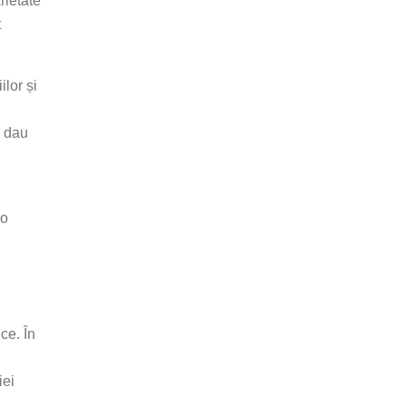
rietate
t
lor și
i dau
 o
ce. În
iei