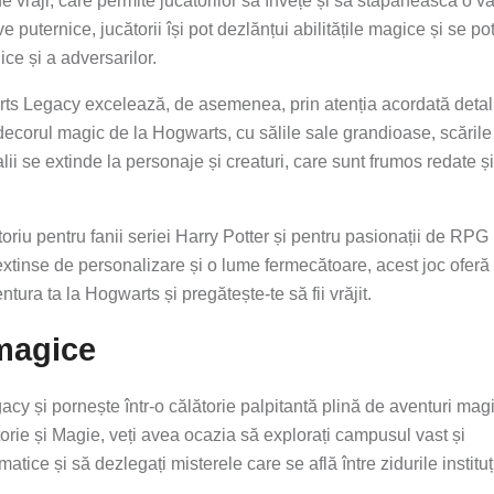
vrăji, care permite jucătorilor să învețe și să stăpânească o va
e puternice, jucătorii își pot dezlănțui abilitățile magice și se po
ice și a adversarilor.
ts Legacy excelează, de asemenea, prin atenția acordată detalii
e decorul magic de la Hogwarts, cu sălile sale grandioase, scările
alii se extinde la personaje și creaturi, care sunt frumos redate ș
riu pentru fanii seriei Harry Potter și pentru pasionații de RPG
xtinse de personalizare și o lume fermecătoare, acest joc oferă
ura ta la Hogwarts și pregătește-te să fii vrăjit.
magice
 și pornește într-o călătorie palpitantă plină de aventuri magi
orie și Magie, veți avea ocazia să explorați campusul vast și
tice și să dezlegați misterele care se află între zidurile instituț