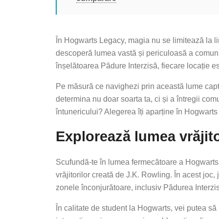
În Hogwarts Legacy, magia nu se limitează la limi
descoperă lumea vastă și periculoasă a comunit
înșelătoarea Pădure Interzisă, fiecare locație es
Pe măsură ce navighezi prin această lume captiv
determina nu doar soarta ta, ci și a întregii comu
întunericului? Alegerea îți aparține în Hogwart
Explorează lumea vrăjito
Scufundă-te în lumea fermecătoare a Hogwarts
vrăjitorilor creată de J.K. Rowling. În acest jo
zonele înconjurătoare, inclusiv Pădurea Interz
În calitate de student la Hogwarts, vei putea să pa