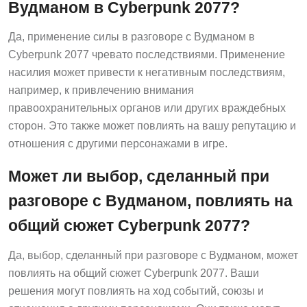
Вудманом в Cyberpunk 2077?
Да, применение силы в разговоре с Вудманом в
Cyberpunk 2077 чревато последствиями. Применение
насилия может привести к негативным последствиям,
например, к привлечению внимания
правоохранительных органов или других враждебных
сторон. Это также может повлиять на вашу репутацию и
отношения с другими персонажами в игре.
Может ли выбор, сделанный при
разговоре с Вудманом, повлиять на
общий сюжет Cyberpunk 2077?
Да, выбор, сделанный при разговоре с Вудманом, может
повлиять на общий сюжет Cyberpunk 2077. Ваши
решения могут повлиять на ход событий, союзы и