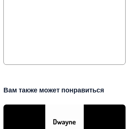
Вам также может понравиться