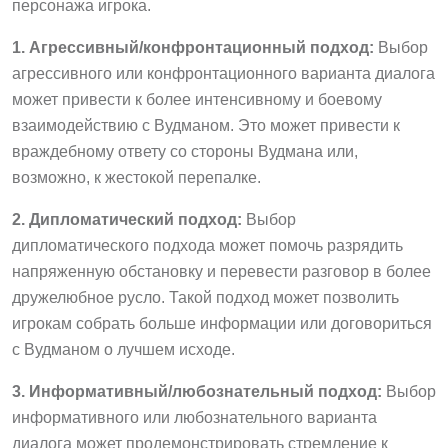
персонажа игрока.
1. Агрессивный/конфронтационный подход:
Выбор
агрессивного или конфронтационного варианта диалога
может привести к более интенсивному и боевому
взаимодействию с Вудманом. Это может привести к
враждебному ответу со стороны Вудмана или,
возможно, к жестокой перепалке.
2. Дипломатический подход:
Выбор
дипломатического подхода может помочь разрядить
напряженную обстановку и перевести разговор в более
дружелюбное русло. Такой подход может позволить
игрокам собрать больше информации или договориться
с Вудманом о лучшем исходе.
3. Информативный/любознательный подход:
Выбор
информативного или любознательного варианта
диалога может продемонстрировать стремление к