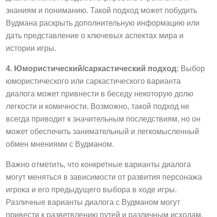
знаниям и пониманию. Такой подход может побудить
Вудмана раскрыть дополнительную информацию или
дать представление о ключевых аспектах мира и
истории игры.
4. Юмористический/саркастический подход:
Выбор
юмористического или саркастического варианта
диалога может привнести в беседу некоторую долю
легкости и комичности. Возможно, такой подход не
всегда приводит к значительным последствиям, но он
может обеспечить занимательный и легкомысленный
обмен мнениями с Вудманом.
Важно отметить, что конкретные варианты диалога
могут меняться в зависимости от развития персонажа
игрока и его предыдущего выбора в ходе игры.
Различные варианты диалога с Вудманом могут
привести к разветвлению путей и различным исходам,