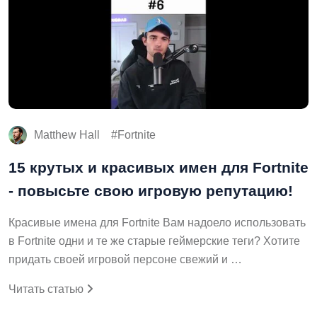
Matthew Hall
Fortnite
15 крутых и красивых имен для Fortnite
- повысьте свою игровую репутацию!
Красивые имена для Fortnite Вам надоело использовать
в Fortnite одни и те же старые геймерские теги? Хотите
придать своей игровой персоне свежий и …
Читать статью