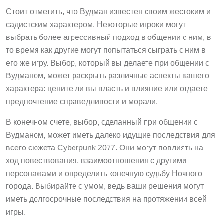
Стоит отметить, что Вудман известен своим жестоким и
садистским характером. Некоторые игроки могут
выбрать более агрессивный подход в общении с ним, в
то время как другие могут попытаться сыграть с ним в
его же игру. Выбор, который вы делаете при общении с
Вудманом, может раскрыть различные аспекты вашего
характера: цените ли вы власть и влияние или отдаете
предпочтение справедливости и морали.
В конечном счете, выбор, сделанный при общении с
Вудманом, может иметь далеко идущие последствия для
всего сюжета Cyberpunk 2077. Они могут повлиять на
ход повествования, взаимоотношения с другими
персонажами и определить конечную судьбу Ночного
города. Выбирайте с умом, ведь ваши решения могут
иметь долгосрочные последствия на протяжении всей
игры.