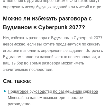
отношения с другими персонажами. Они также могут
определить исход будущих заданий или миссий в игре.
Можно ли избежать разговора с
Вудманом в Cyberpunk 2077?
Нет, избежать разговора с Вудманом в Cyberpunk 2077
невозможно, если вы хотите продвинуться по сюжету
игры или выполнить определенные задания. Встреча с
Вудманом является важной частью повествования, и
ваш выбор во время разговора может иметь
значительные последствия.
См. также:
Пошаговое руководство по размещению сервера
Minecraft на вашем компьютере - простое
руководство