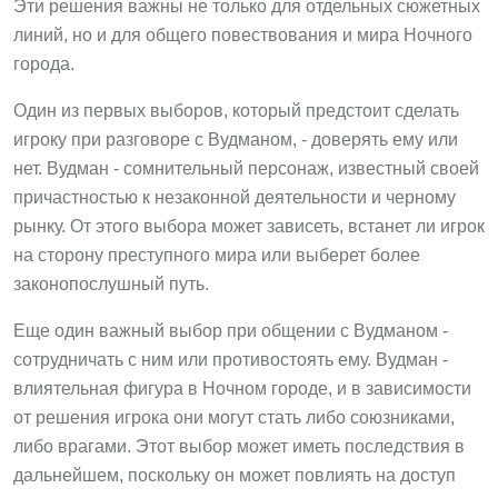
Эти решения важны не только для отдельных сюжетных
линий, но и для общего повествования и мира Ночного
города.
Один из первых выборов, который предстоит сделать
игроку при разговоре с Вудманом, - доверять ему или
нет. Вудман - сомнительный персонаж, известный своей
причастностью к незаконной деятельности и черному
рынку. От этого выбора может зависеть, встанет ли игрок
на сторону преступного мира или выберет более
законопослушный путь.
Еще один важный выбор при общении с Вудманом -
сотрудничать с ним или противостоять ему. Вудман -
влиятельная фигура в Ночном городе, и в зависимости
от решения игрока они могут стать либо союзниками,
либо врагами. Этот выбор может иметь последствия в
дальнейшем, поскольку он может повлиять на доступ