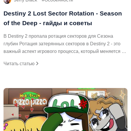
Destiny 2 Lost Sector Rotation - Season
of the Deep - гайды и советы
В Destiny 2 пропала ротация секторов для Сезона
глубин Ротация затерянных секторов в Destiny 2 - это
важный аспект игрового процесса, который меняется …
Читать статью