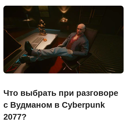
Что выбрать при разговоре
с Вудманом в Cyberpunk
2077?