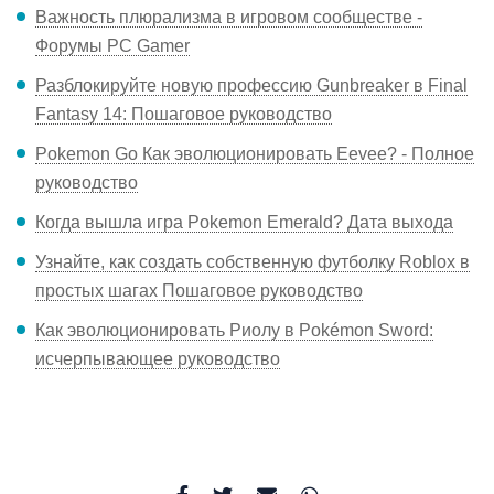
Важность плюрализма в игровом сообществе -
Форумы PC Gamer
Разблокируйте новую профессию Gunbreaker в Final
Fantasy 14: Пошаговое руководство
Pokemon Go Как эволюционировать Eevee? - Полное
руководство
Когда вышла игра Pokemon Emerald? Дата выхода
Узнайте, как создать собственную футболку Roblox в
простых шагах Пошаговое руководство
Как эволюционировать Риолу в Pokémon Sword:
исчерпывающее руководство