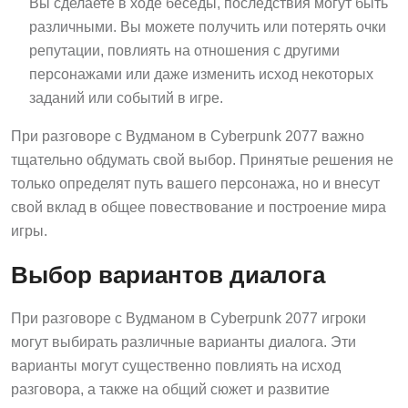
Вы сделаете в ходе беседы, последствия могут быть
различными. Вы можете получить или потерять очки
репутации, повлиять на отношения с другими
персонажами или даже изменить исход некоторых
заданий или событий в игре.
При разговоре с Вудманом в Cyberpunk 2077 важно
тщательно обдумать свой выбор. Принятые решения не
только определят путь вашего персонажа, но и внесут
свой вклад в общее повествование и построение мира
игры.
Выбор вариантов диалога
При разговоре с Вудманом в Cyberpunk 2077 игроки
могут выбирать различные варианты диалога. Эти
варианты могут существенно повлиять на исход
разговора, а также на общий сюжет и развитие