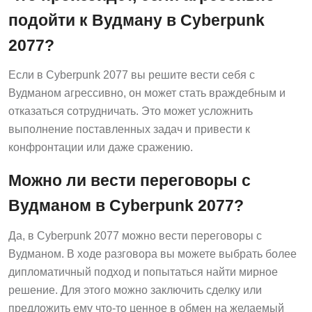
подойти к Вудману в Cyberpunk
2077?
Если в Cyberpunk 2077 вы решите вести себя с
Вудманом агрессивно, он может стать враждебным и
отказаться сотрудничать. Это может усложнить
выполнение поставленных задач и привести к
конфронтации или даже сражению.
Можно ли вести переговоры с
Вудманом в Cyberpunk 2077?
Да, в Cyberpunk 2077 можно вести переговоры с
Вудманом. В ходе разговора вы можете выбрать более
дипломатичный подход и попытаться найти мирное
решение. Для этого можно заключить сделку или
предложить ему что-то ценное в обмен на желаемый