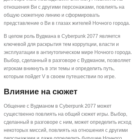
отношения Ви с другими персонажами, повлиять на
общую сюжетную линию и сформировать
представление о Ви в глазах жителей Ночного города.
В целом роль Вудмана в Cyberpunk 2077 является
ключевой для раскрытия тем коррупции, власти и
эксплуатации в антиутопическом мире Ночного города.
Выбор, сделанный в разговоре с Вудманом, позволяет
игрокам вникнуть в эти темы и определить путь,
которым пойдет V в своем путешествии по игре.
Влияние на сюжет
Общение с Вудманом в Cyberpunk 2077 может
существенно повлиять на общий сюжет игры. Выбор,
сделанный в разговоре с ним, может определить исход
некоторых миссий, повлиять на отношения с другими
персонажами и даже определить будущее Ночного