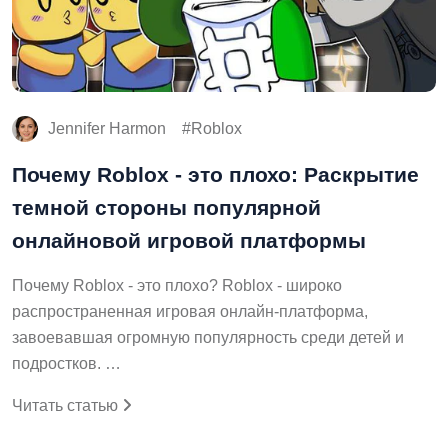
Jennifer Harmon
Roblox
Почему Roblox - это плохо: Раскрытие
темной стороны популярной
онлайновой игровой платформы
Почему Roblox - это плохо? Roblox - широко
распространенная игровая онлайн-платформа,
завоевавшая огромную популярность среди детей и
подростков. …
Читать статью