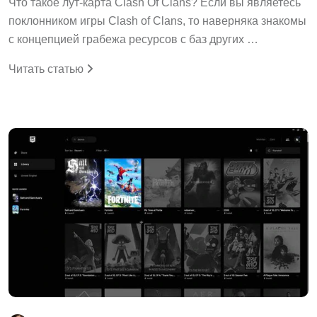
Что такое лут-карта Clash Of Clans? Если вы являетесь
поклонником игры Clash of Clans, то наверняка знакомы
с концепцией грабежа ресурсов с баз других …
Читать статью