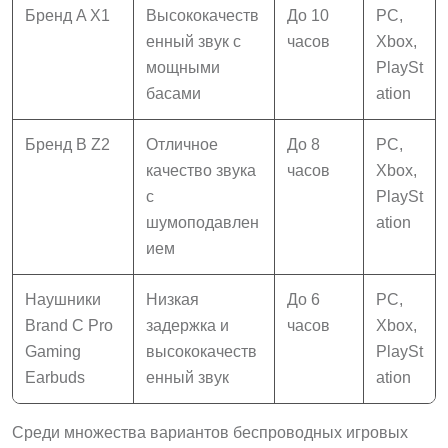
Бренд A X1
Высококачеств
До 10
PC,
енный звук с
часов
Xbox,
мощными
PlaySt
басами
ation
Бренд B Z2
Отличное
До 8
PC,
качество звука
часов
Xbox,
с
PlaySt
шумоподавлен
ation
ием
Наушники
Низкая
До 6
PC,
Brand C Pro
задержка и
часов
Xbox,
Gaming
высококачеств
PlaySt
Earbuds
енный звук
ation
Среди множества вариантов беспроводных игровых