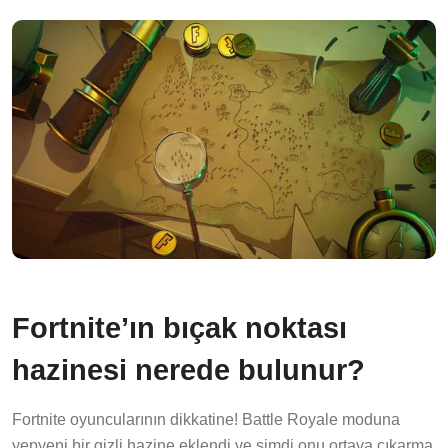
Fortnite’ın bıçak noktası
hazinesi nerede bulunur?
Fortnite oyuncularının dikkatine! Battle Royale moduna
yepyeni bir gizli hazine eklendi ve şimdi onu ortaya çıkarma