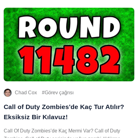
Chad Cox
Görev çağrısı
Call of Duty Zombies'de Kaç Tur Atılır?
Eksiksiz Bir Kılavuz!
Call Of Duty Zombies’de Kaç Mermi Var? Call of Duty