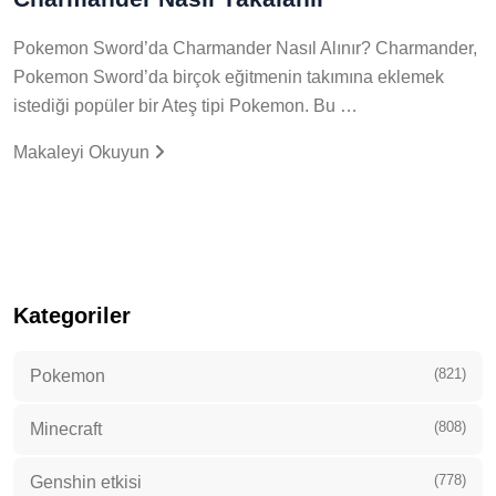
Pokemon Sword’da Charmander Nasıl Alınır? Charmander,
Pokemon Sword’da birçok eğitmenin takımına eklemek
istediği popüler bir Ateş tipi Pokemon. Bu …
Makaleyi Okuyun
Kategoriler
(821)
Pokemon
(808)
Minecraft
(778)
Genshin etkisi