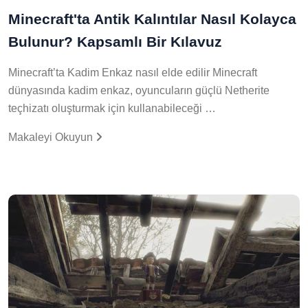
Minecraft'ta Antik Kalıntılar Nasıl Kolayca
Bulunur? Kapsamlı Bir Kılavuz
Minecraft’ta Kadim Enkaz nasıl elde edilir Minecraft
dünyasında kadim enkaz, oyuncuların güçlü Netherite
teçhizatı oluşturmak için kullanabileceği …
Makaleyi Okuyun