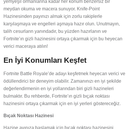
yemyeşil ormanlarına kadar her konum benzersiz bir
meydan okuma ve macera sunuyor. Knife-Point
Hazinesinden payınızı almak için zorlu rakiplerle
karşılaşmaya ve engelleri aşmaya hazır olun. Unutmayın,
talih cesurların yanındadır, bu yüzden hazırlanın ve
Fortnite’ın gizli hazinesini ortaya çıkarmak için bu heyecan
verici maceraya atılın!
En İyi Konumları Keşfet
Fortnite Battle Royale’de adayı keşfetmek heyecan verici ve
ödüllendirici bir deneyim olabilir. Zamanınızı en iyi şekilde
değerlendirmenin en iyi yollarından biri gizli hazineleri
bulmaktır. Bu rehberde, Fortnite’ın gizli bıçak noktası
hazinesini ortaya çıkarmak için en iyi yerleri göstereceğiz.
Bıçak Noktası Hazinesi
Hazine avınıza başlamak için bıçak noktası hazinesini