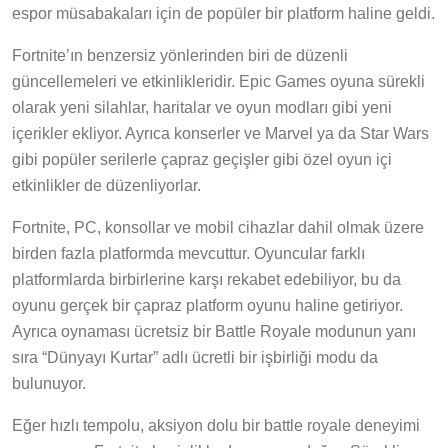
espor müsabakaları için de popüler bir platform haline geldi.
Fortnite’ın benzersiz yönlerinden biri de düzenli
güncellemeleri ve etkinlikleridir. Epic Games oyuna sürekli
olarak yeni silahlar, haritalar ve oyun modları gibi yeni
içerikler ekliyor. Ayrıca konserler ve Marvel ya da Star Wars
gibi popüler serilerle çapraz geçişler gibi özel oyun içi
etkinlikler de düzenliyorlar.
Fortnite, PC, konsollar ve mobil cihazlar dahil olmak üzere
birden fazla platformda mevcuttur. Oyuncular farklı
platformlarda birbirlerine karşı rekabet edebiliyor, bu da
oyunu gerçek bir çapraz platform oyunu haline getiriyor.
Ayrıca oynaması ücretsiz bir Battle Royale modunun yanı
sıra “Dünyayı Kurtar” adlı ücretli bir işbirliği modu da
bulunuyor.
Eğer hızlı tempolu, aksiyon dolu bir battle royale deneyimi