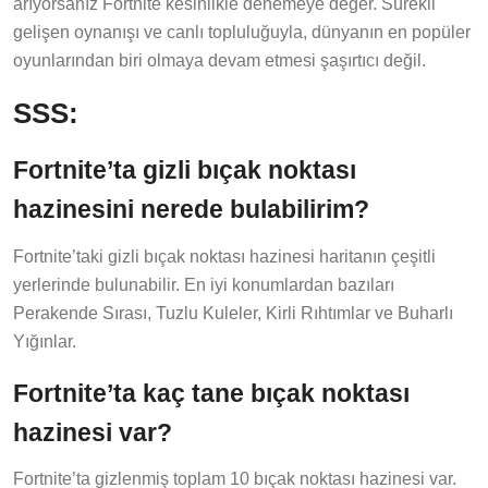
arıyorsanız Fortnite kesinlikle denemeye değer. Sürekli
gelişen oynanışı ve canlı topluluğuyla, dünyanın en popüler
oyunlarından biri olmaya devam etmesi şaşırtıcı değil.
SSS:
Fortnite’ta gizli bıçak noktası
hazinesini nerede bulabilirim?
Fortnite’taki gizli bıçak noktası hazinesi haritanın çeşitli
yerlerinde bulunabilir. En iyi konumlardan bazıları
Perakende Sırası, Tuzlu Kuleler, Kirli Rıhtımlar ve Buharlı
Yığınlar.
Fortnite’ta kaç tane bıçak noktası
hazinesi var?
Fortnite’ta gizlenmiş toplam 10 bıçak noktası hazinesi var.