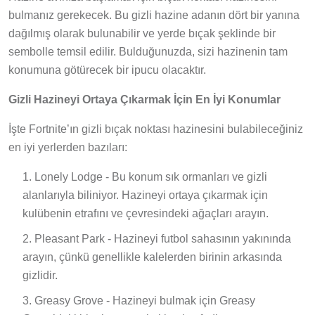
bulmanız gerekecek. Bu gizli hazine adanın dört bir yanına
dağılmış olarak bulunabilir ve yerde bıçak şeklinde bir
sembolle temsil edilir. Bulduğunuzda, sizi hazinenin tam
konumuna götürecek bir ipucu olacaktır.
Gizli Hazineyi Ortaya Çıkarmak İçin En İyi Konumlar
İşte Fortnite’ın gizli bıçak noktası hazinesini bulabileceğiniz
en iyi yerlerden bazıları:
Lonely Lodge - Bu konum sık ormanları ve gizli
alanlarıyla biliniyor. Hazineyi ortaya çıkarmak için
kulübenin etrafını ve çevresindeki ağaçları arayın.
Pleasant Park - Hazineyi futbol sahasının yakınında
arayın, çünkü genellikle kalelerden birinin arkasında
gizlidir.
Greasy Grove - Hazineyi bulmak için Greasy