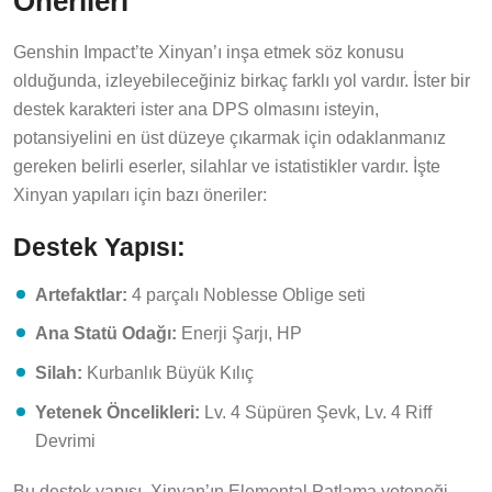
Genshin Impact’te Xinyan’ı inşa etmek söz konusu
olduğunda, izleyebileceğiniz birkaç farklı yol vardır. İster bir
destek karakteri ister ana DPS olmasını isteyin,
potansiyelini en üst düzeye çıkarmak için odaklanmanız
gereken belirli eserler, silahlar ve istatistikler vardır. İşte
Xinyan yapıları için bazı öneriler:
Destek Yapısı:
Artefaktlar:
4 parçalı Noblesse Oblige seti
Ana Statü Odağı:
Enerji Şarjı, HP
Silah:
Kurbanlık Büyük Kılıç
Yetenek Öncelikleri:
Lv. 4 Süpüren Şevk, Lv. 4 Riff
Devrimi
Bu destek yapısı, Xinyan’ın Elemental Patlama yeteneği