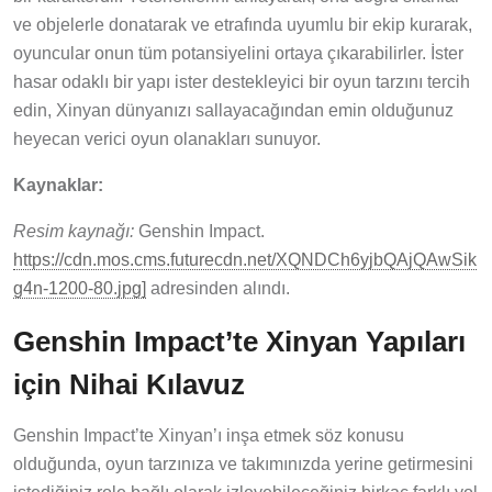
ve objelerle donatarak ve etrafında uyumlu bir ekip kurarak,
oyuncular onun tüm potansiyelini ortaya çıkarabilirler. İster
hasar odaklı bir yapı ister destekleyici bir oyun tarzını tercih
edin, Xinyan dünyanızı sallayacağından emin olduğunuz
heyecan verici oyun olanakları sunuyor.
Kaynaklar:
Resim kaynağı:
Genshin Impact.
https://cdn.mos.cms.futurecdn.net/XQNDCh6yjbQAjQAwSik
g4n-1200-80.jpg]
adresinden alındı.
Genshin Impact’te Xinyan Yapıları
için Nihai Kılavuz
Genshin Impact’te Xinyan’ı inşa etmek söz konusu
olduğunda, oyun tarzınıza ve takımınızda yerine getirmesini
istediğiniz role bağlı olarak izleyebileceğiniz birkaç farklı yol