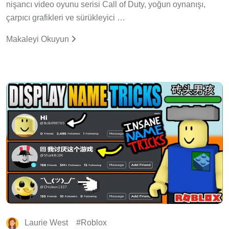
nişancı video oyunu serisi Call of Duty, yoğun oynanışı,
çarpıcı grafikleri ve sürükleyici …
Makaleyi Okuyun
Laurie West
Roblox