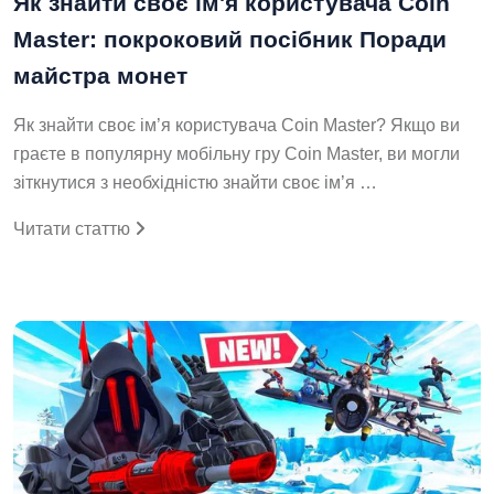
Як знайти своє ім'я користувача Coin
Master: покроковий посібник Поради
майстра монет
Як знайти своє ім’я користувача Coin Master? Якщо ви
граєте в популярну мобільну гру Coin Master, ви могли
зіткнутися з необхідністю знайти своє ім’я …
Читати статтю