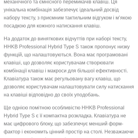
механічного та ємнісного перемикачів клавіш. Ця
унікальна комбінація забезпечує ідеальний досвід
набору тексту, з приємним тактильним відгуком і м’якою
посадкою для кожного натискання клавіш.
На додаток до виняткових відчуттів при наборі тексту,
HHKB Professional Hybrid Type S також пропонує низку
функцій, що налаштовуються. Вона має програмовані
клавіші, що дозволяє користувачам створювати
комбінації клавіш і макроси для більшої ефективності.
Клавіатура також має регульовану вагу клавіш, що
дозволяє користувачам налаштовувати силу натискання
на клавіші відповідно до своїх уподобань.
Ще однією помітною особливістю HHKB Professional
Hybrid Type S є її компактна розкладка. Клавіатура не
має цифрового блоку, що забезпечує менший форм-
фактор і економить цінний простір на столі. Незважаючи