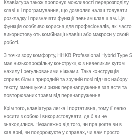
Клавіатура також пропонує можливості перерозподілу
клавіш і програмування, що дозволяє налаштовувати
розкладку і призначати функції певним клавішам. Ця
функція особливо корисна для професіоналів, які часто
використовують комбінації клавіш або макроси у своїй
роботі.
З точки зору комфорту, HHKB Professional Hybrid Type S
має низькопрофільну конструкцію з невеликим кутом
нахилу і регульованими ніжками. Така конструкція
сприяє більш природній та зручній позі під час набору
тексту, зменшуючи ризик перенапруження зап’ястя та
повторюваних травм від перенапруження.
Крім того, клавіатура легка і портативна, тому її легко
носити з собою і використовувати, де б ви не
знаходилися. Незалежно від того, чи працюєте ви в
кав’ярні, чи подорожуєте у справах, чи вам просто