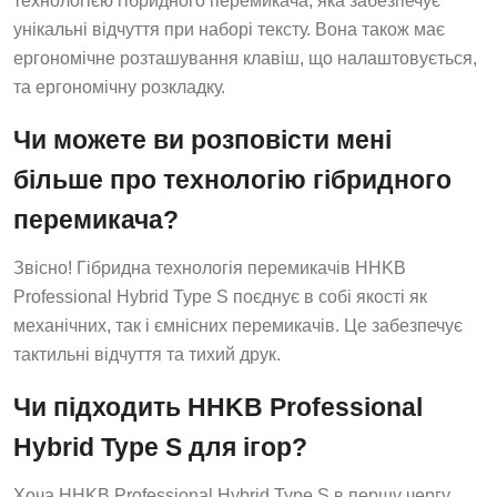
технологією гібридного перемикача, яка забезпечує
унікальні відчуття при наборі тексту. Вона також має
ергономічне розташування клавіш, що налаштовується,
та ергономічну розкладку.
Чи можете ви розповісти мені
більше про технологію гібридного
перемикача?
Звісно! Гібридна технологія перемикачів HHKB
Professional Hybrid Type S поєднує в собі якості як
механічних, так і ємнісних перемикачів. Це забезпечує
тактильні відчуття та тихий друк.
Чи підходить HHKB Professional
Hybrid Type S для ігор?
Хоча HHKB Professional Hybrid Type S в першу чергу