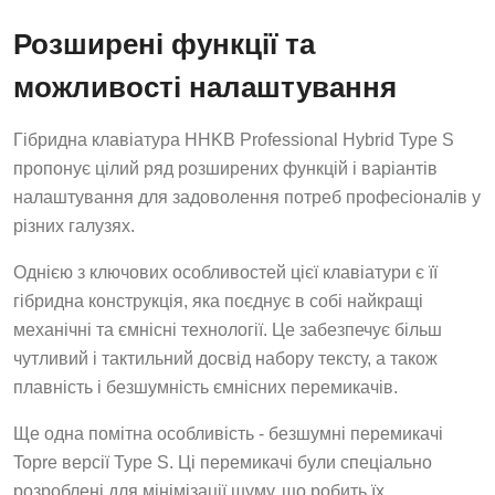
Розширені функції та
можливості налаштування
Гібридна клавіатура HHKB Professional Hybrid Type S
пропонує цілий ряд розширених функцій і варіантів
налаштування для задоволення потреб професіоналів у
різних галузях.
Однією з ключових особливостей цієї клавіатури є її
гібридна конструкція, яка поєднує в собі найкращі
механічні та ємнісні технології. Це забезпечує більш
чутливий і тактильний досвід набору тексту, а також
плавність і безшумність ємнісних перемикачів.
Ще одна помітна особливість - безшумні перемикачі
Topre версії Type S. Ці перемикачі були спеціально
розроблені для мінімізації шуму, що робить їх