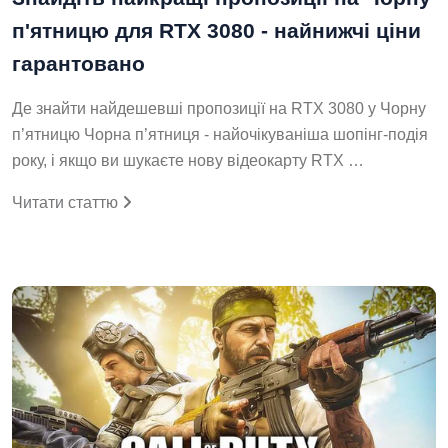
п'ятницю для RTX 3080 - найнижчі ціни
гарантовано
Де знайти найдешевші пропозиції на RTX 3080 у Чорну
п’ятницю Чорна п’ятниця - найочікуваніша шопінг-подія
року, і якщо ви шукаєте нову відеокарту RTX …
Читати статтю