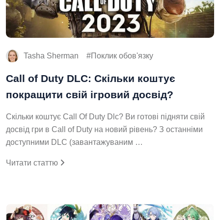
Tasha Sherman
Поклик обов'язку
Call of Duty DLC: Скільки коштує
покращити свій ігровий досвід?
Скільки коштує Call Of Duty Dlc? Ви готові підняти свій
досвід гри в Call of Duty на новий рівень? З останніми
доступними DLC (завантажуваним …
Читати статтю