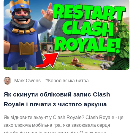
Mark Owens
Королівська битва
Як скинути обліковий запис Clash
Royale і почати з чистого аркуша
Як відновити акаунт у Clash Royale? Clash Royale - це
захоплююча мобільна гра, яка завоювала серця
мільйонів гравців по всьому світу. Однак може …