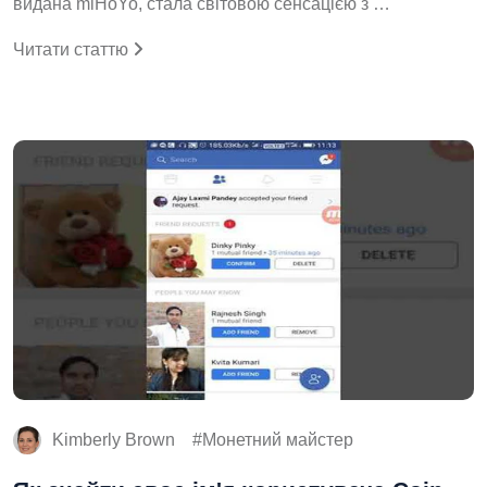
видана miHoYo, стала світовою сенсацією з …
Читати статтю
Kimberly Brown
Монетний майстер