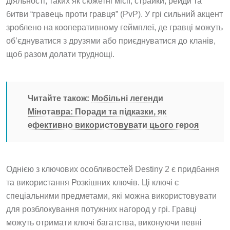
діяльності, таких як сюжетні місії, страйки, рейди та
битви “гравець проти гравця” (PvP). У грі сильний акцент
зроблено на кооперативному геймплеї, де гравці можуть
об’єднуватися з друзями або приєднуватися до кланів,
щоб разом долати труднощі.
Читайте також:
Мобільні легенди
Мінотавра: Поради та підказки, як
ефективно використовувати цього героя
Однією з ключових особливостей Destiny 2 є придбання
та використання Розкішних ключів. Ці ключі є
спеціальними предметами, які можна використовувати
для розблокування потужних нагород у грі. Гравці
можуть отримати ключі багатства, виконуючи певні