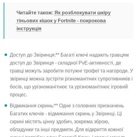
Читайте також:
Як розблокувати шкіру
тіньових кішок у Fortnite - покрокова
інструкція
Доступ до Звіринця:** Багаті ключі надають гравцям
доступ до Звіринця - складної PvE-активності, де
гравці можуть заробити потужні трофеї та нагороди. У
звіринці можна зустріти різноманітних супротивників і
босів, що урізноманітнює та урізноманітнює ігровий
процес.
Відмикання скринь:** Одне з головних призначень
Багатих ключів - відмикання скринь у Звіринці. Ці
скрині містять цінну здобич, зокрема зброю,
обладунки та інші предмети. Для відкриття кожної