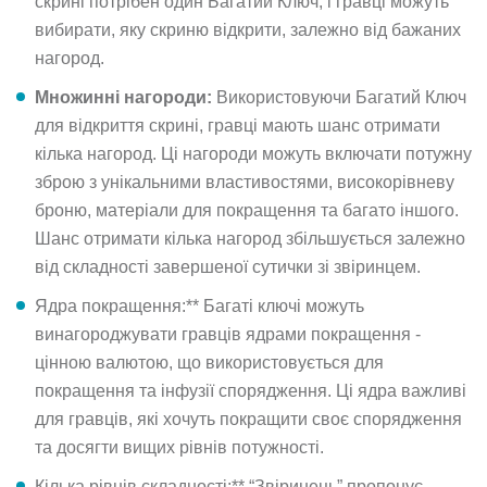
скрині потрібен один Багатий Ключ, і гравці можуть
вибирати, яку скриню відкрити, залежно від бажаних
нагород.
Множинні нагороди:
Використовуючи Багатий Ключ
для відкриття скрині, гравці мають шанс отримати
кілька нагород. Ці нагороди можуть включати потужну
зброю з унікальними властивостями, високорівневу
броню, матеріали для покращення та багато іншого.
Шанс отримати кілька нагород збільшується залежно
від складності завершеної сутички зі звіринцем.
Ядра покращення:** Багаті ключі можуть
винагороджувати гравців ядрами покращення -
цінною валютою, що використовується для
покращення та інфузії спорядження. Ці ядра важливі
для гравців, які хочуть покращити своє спорядження
та досягти вищих рівнів потужності.
Кілька рівнів складності:** “Звіринець” пропонує