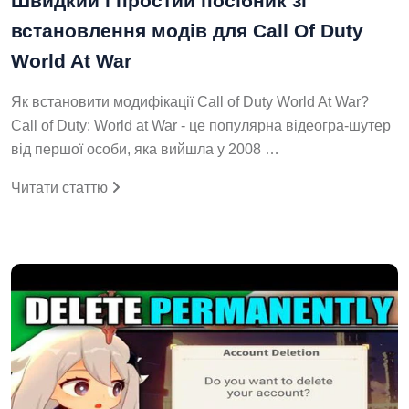
Швидкий і простий посібник зі
встановлення модів для Call Of Duty
World At War
Як встановити модифікації Call of Duty World At War?
Call of Duty: World at War - це популярна відеогра-шутер
від першої особи, яка вийшла у 2008 …
Читати статтю