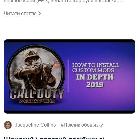
першої особи (FPS) небагато ігор були настільки …
Читати статтю
Jacqueline Collins
Поклик обов'язку