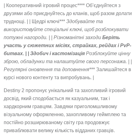
| Кооперативний ігровий процес**** Об’єднуйтеся з
друзями або приєднуйтесь до кланів, щоб разом долати
труднощі. | | Щедрі ключі***
Здобувайте та
використовуйте спеціальні ключі, щоб розблокувати
потужні нагороди. | | Різноманітні заходи
Беріть
участь у сюжетних місіях, страйках, рейдах і PvP-
битвах. | | Здобич і кастомізація
Розблокуйте цінну
зброю, обладунки та налаштуйте свого персонажа. | |
Регулярні оновлення та доповнення
*** Залишайтеся в
курсі нового контенту та випробувань. |
Destiny 2 пропонує унікальний та захопливий ігровий
досвід, який сподобається як казуальним, так і
хардкорним гравцям. Завдяки приголомшливому
візуальному оформленню, захопливому геймплею та
постійно розширюваному світу гра продовжує
приваблювати велику кількість відданих гравців.