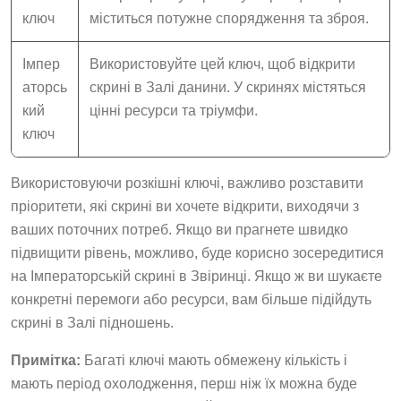
ключ
міститься потужне спорядження та зброя.
Імпер
Використовуйте цей ключ, щоб відкрити
аторсь
скрині в Залі данини. У скринях містяться
кий
цінні ресурси та тріумфи.
ключ
Використовуючи розкішні ключі, важливо розставити
пріоритети, які скрині ви хочете відкрити, виходячи з
ваших поточних потреб. Якщо ви прагнете швидко
підвищити рівень, можливо, буде корисно зосередитися
на Імператорській скрині в Звіринці. Якщо ж ви шукаєте
конкретні перемоги або ресурси, вам більше підійдуть
скрині в Залі підношень.
Примітка:
Багаті ключі мають обмежену кількість і
мають період охолодження, перш ніж їх можна буде