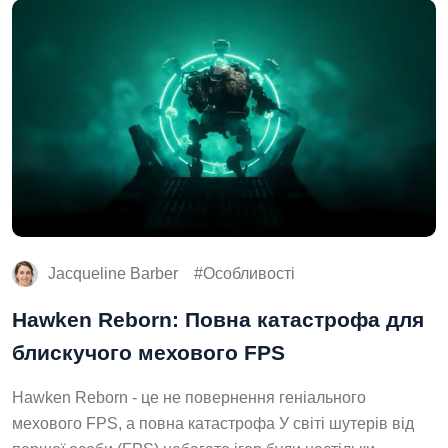
Jacqueline Barber
Особливості
Hawken Reborn: Повна катастрофа для
блискучого мехового FPS
Hawken Reborn - це не повернення геніального
мехового FPS, а повна катастрофа У світі шутерів від