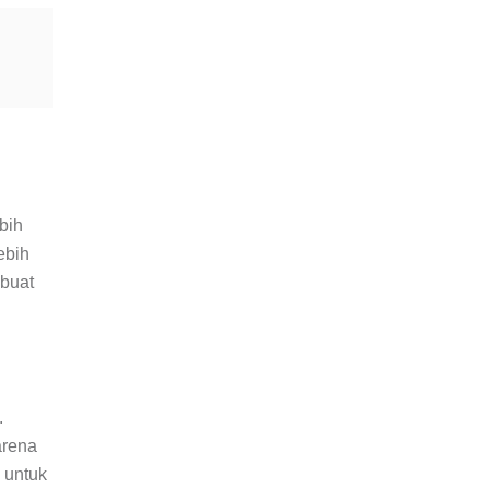
bih
ebih
mbuat
.
arena
 untuk