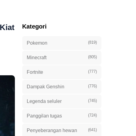
Kiat
Kategori
(819)
Pokemon
(805)
Minecraft
(777)
Fortnite
(776)
Dampak Genshin
(745)
Legenda seluler
(724)
Panggilan tugas
(641)
Penyeberangan hewan