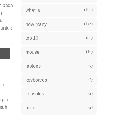
n pada
(192)
what is
n
a.
(178)
how many
 untuk
(39)
top 10
(16)
mouse
(5)
laptops
(4)
keyboards
ri.
(2)
consoles
ngan
usuh
(2)
mice