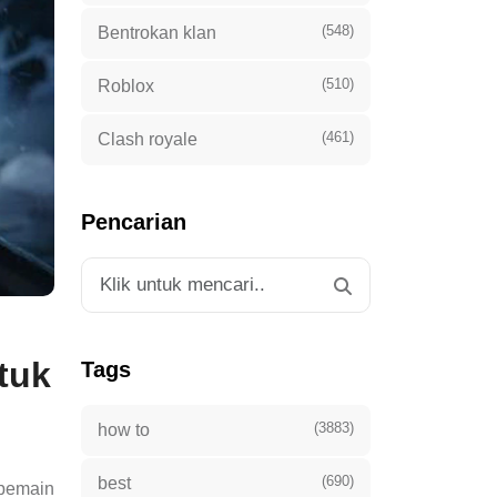
(548)
Bentrokan klan
(510)
Roblox
(461)
Clash royale
Pencarian
tuk
Tags
(3883)
how to
(690)
best
 pemain