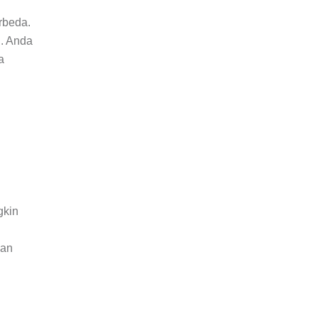
rbeda.
. Anda
a
gkin
dan