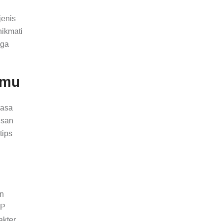
jenis
nikmati
oga
kmu
masa
usan
tips
an
RP
kter.