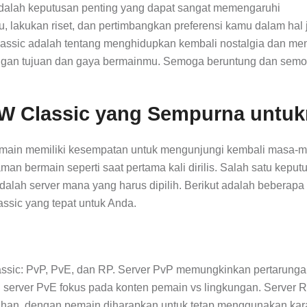
dalah keputusan penting yang dapat sangat memengaruhi
lakukan riset, dan pertimbangkan preferensi kamu dalam hal 
Classic adalah tentang menghidupkan kembali nostalgia dan me
 dengan tujuan dan gaya bermainmu. Semoga beruntung dan sem
oW Classic yang Sempurna untu
main memiliki kesempatan untuk mengunjungi kembali masa-
an bermain seperti saat pertama kali dirilis. Salah satu keput
dalah server mana yang harus dipilih. Berikut adalah beberapa 
sic yang tepat untuk Anda.
lassic: PvP, PvE, dan RP. Server PvP memungkinkan pertarung
 server PvE fokus pada konten pemain vs lingkungan. Server 
an, dengan pemain diharapkan untuk tetap menggunakan kara