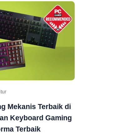
itur
g Mekanis Terbaik di
kan Keyboard Gaming
orma Terbaik