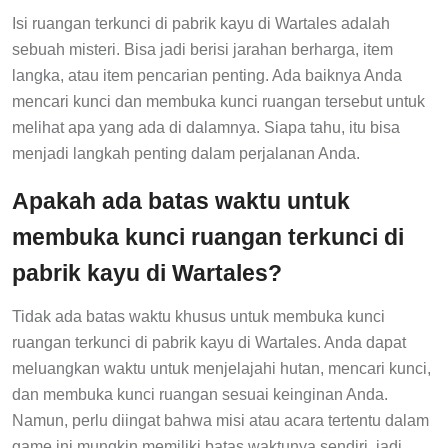
Isi ruangan terkunci di pabrik kayu di Wartales adalah
sebuah misteri. Bisa jadi berisi jarahan berharga, item
langka, atau item pencarian penting. Ada baiknya Anda
mencari kunci dan membuka kunci ruangan tersebut untuk
melihat apa yang ada di dalamnya. Siapa tahu, itu bisa
menjadi langkah penting dalam perjalanan Anda.
Apakah ada batas waktu untuk
membuka kunci ruangan terkunci di
pabrik kayu di Wartales?
Tidak ada batas waktu khusus untuk membuka kunci
ruangan terkunci di pabrik kayu di Wartales. Anda dapat
meluangkan waktu untuk menjelajahi hutan, mencari kunci,
dan membuka kunci ruangan sesuai keinginan Anda.
Namun, perlu diingat bahwa misi atau acara tertentu dalam
game ini mungkin memiliki batas waktunya sendiri, jadi