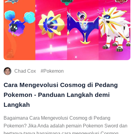
Chad Cox
Pokemon
Cara Mengevolusi Cosmog di Pedang
Pokemon - Panduan Langkah demi
Langkah
Bagaimana Cara Mengevolusi Cosmog di Pedang
Pokemon? Jika Anda adalah pemain Pokemon Sword dan
bertanya-tanya bagaimana cara mengevolusi Cosmog,