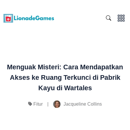
Menguak Misteri: Cara Mendapatkan
Akses ke Ruang Terkunci di Pabrik
Kayu di Wartales
|
Jacqueline Collins
Fitur