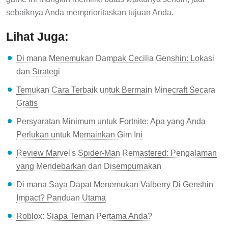
sebaiknya Anda memprioritaskan tujuan Anda.
Lihat Juga:
Di mana Menemukan Dampak Cecilia Genshin: Lokasi
dan Strategi
Temukan Cara Terbaik untuk Bermain Minecraft Secara
Gratis
Persyaratan Minimum untuk Fortnite: Apa yang Anda
Perlukan untuk Memainkan Gim Ini
Review Marvel's Spider-Man Remastered: Pengalaman
yang Mendebarkan dan Disempurnakan
Di mana Saya Dapat Menemukan Valberry Di Genshin
Impact? Panduan Utama
Roblox: Siapa Teman Pertama Anda?