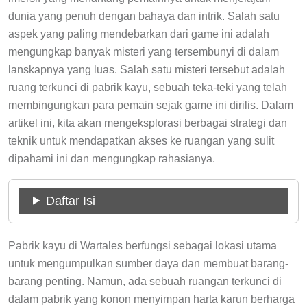
dunia yang penuh dengan bahaya dan intrik. Salah satu
aspek yang paling mendebarkan dari game ini adalah
mengungkap banyak misteri yang tersembunyi di dalam
lanskapnya yang luas. Salah satu misteri tersebut adalah
ruang terkunci di pabrik kayu, sebuah teka-teki yang telah
membingungkan para pemain sejak game ini dirilis. Dalam
artikel ini, kita akan mengeksplorasi berbagai strategi dan
teknik untuk mendapatkan akses ke ruangan yang sulit
dipahami ini dan mengungkap rahasianya.
Daftar Isi
Pabrik kayu di Wartales berfungsi sebagai lokasi utama
untuk mengumpulkan sumber daya dan membuat barang-
barang penting. Namun, ada sebuah ruangan terkunci di
dalam pabrik yang konon menyimpan harta karun berharga