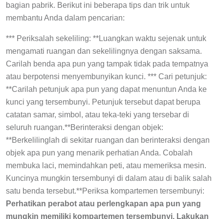
bagian pabrik. Berikut ini beberapa tips dan trik untuk
membantu Anda dalam pencarian:
*** Periksalah sekeliling: **Luangkan waktu sejenak untuk
mengamati ruangan dan sekelilingnya dengan saksama.
Carilah benda apa pun yang tampak tidak pada tempatnya
atau berpotensi menyembunyikan kunci. *** Cari petunjuk:
**Carilah petunjuk apa pun yang dapat menuntun Anda ke
kunci yang tersembunyi. Petunjuk tersebut dapat berupa
catatan samar, simbol, atau teka-teki yang tersebar di
seluruh ruangan.**Berinteraksi dengan objek:
**Berkelilinglah di sekitar ruangan dan berinteraksi dengan
objek apa pun yang menarik perhatian Anda. Cobalah
membuka laci, memindahkan peti, atau memeriksa mesin.
Kuncinya mungkin tersembunyi di dalam atau di balik salah
satu benda tersebut.**Periksa kompartemen tersembunyi:
Perhatikan perabot atau perlengkapan apa pun yang
mungkin memiliki kompartemen tersembunyi. Lakukan