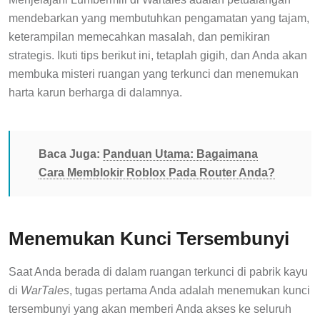
mendebarkan yang membutuhkan pengamatan yang tajam,
keterampilan memecahkan masalah, dan pemikiran
strategis. Ikuti tips berikut ini, tetaplah gigih, dan Anda akan
membuka misteri ruangan yang terkunci dan menemukan
harta karun berharga di dalamnya.
Baca Juga:
Panduan Utama: Bagaimana
Cara Memblokir Roblox Pada Router Anda?
Menemukan Kunci Tersembunyi
Saat Anda berada di dalam ruangan terkunci di pabrik kayu
di
WarTales
, tugas pertama Anda adalah menemukan kunci
tersembunyi yang akan memberi Anda akses ke seluruh