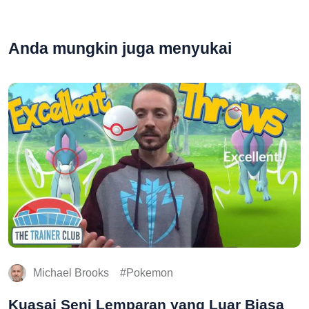
Anda mungkin juga menyukai
Michael Brooks
Pokemon
Kuasai Seni Lemparan yang Luar Biasa