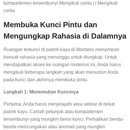
kompartemen tersembunyi Mengikuti cerita | | Mengikuti
cerita
Membuka Kunci Pintu dan
Mengungkap Rahasia di Dalamnya
Ruangan terkunci di pabrik kayu di Wartales menyimpan
banyak rahasia yang menunggu untuk diungkap. Untuk
mendapatkan akses ke ruangan misterius ini, Anda harus
mengikuti beberapa langkah yang akan menuntun Anda
pada kunci dan akhirnya membuka pintu.
Langkah 1: Menemukan Kuncinya
Pertama, Anda harus menjelajahi area sekitar di dekat
pabrik kayu. Carilah petunjuk atau kompartemen
tersembunyi yang mungkin berisi kunci. Perhatikan benda-
benda mencurigakan atau anomali yang mungkin