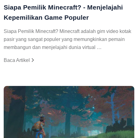
Siapa Pemilik Minecraft? - Menjelajahi
Kepemilikan Game Populer
Siapa Pemilik Minecraft? Minecraft adalah gim video kotak
pasir yang sangat populer yang memungkinkan pemain
membangun dan menjelajahi dunia virtual …
Baca Artikel