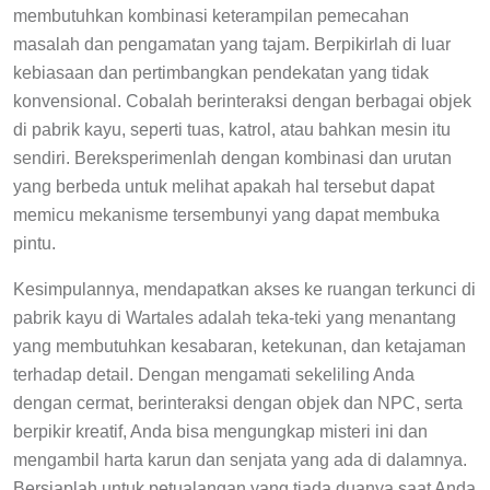
membutuhkan kombinasi keterampilan pemecahan
masalah dan pengamatan yang tajam. Berpikirlah di luar
kebiasaan dan pertimbangkan pendekatan yang tidak
konvensional. Cobalah berinteraksi dengan berbagai objek
di pabrik kayu, seperti tuas, katrol, atau bahkan mesin itu
sendiri. Bereksperimenlah dengan kombinasi dan urutan
yang berbeda untuk melihat apakah hal tersebut dapat
memicu mekanisme tersembunyi yang dapat membuka
pintu.
Kesimpulannya, mendapatkan akses ke ruangan terkunci di
pabrik kayu di Wartales adalah teka-teki yang menantang
yang membutuhkan kesabaran, ketekunan, dan ketajaman
terhadap detail. Dengan mengamati sekeliling Anda
dengan cermat, berinteraksi dengan objek dan NPC, serta
berpikir kreatif, Anda bisa mengungkap misteri ini dan
mengambil harta karun dan senjata yang ada di dalamnya.
Bersiaplah untuk petualangan yang tiada duanya saat Anda