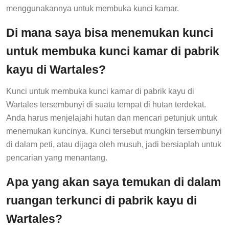
menggunakannya untuk membuka kunci kamar.
Di mana saya bisa menemukan kunci
untuk membuka kunci kamar di pabrik
kayu di Wartales?
Kunci untuk membuka kunci kamar di pabrik kayu di
Wartales tersembunyi di suatu tempat di hutan terdekat.
Anda harus menjelajahi hutan dan mencari petunjuk untuk
menemukan kuncinya. Kunci tersebut mungkin tersembunyi
di dalam peti, atau dijaga oleh musuh, jadi bersiaplah untuk
pencarian yang menantang.
Apa yang akan saya temukan di dalam
ruangan terkunci di pabrik kayu di
Wartales?