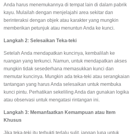
Anda harus menemukannya di tempat lain di dalam pabrik
kayu. Mulailah dengan menjelajahi area sekitar dan
berinteraksi dengan objek atau karakter yang mungkin
memberikan petunjuk atau menuntun Anda ke kunci.
Langkah 2: Selesaikan Teka-teki
Setelah Anda mendapatkan kuncinya, kembalilah ke
ruangan yang terkunci. Namun, untuk mendapatkan akses
mungkin tidak sesederhana memasukkan kunci dan
memutar kuncinya. Mungkin ada teka-teki atau serangkaian
tantangan yang harus Anda selesaikan untuk membuka
kunci pintu. Perhatikan sekeliling Anda dan gunakan logika
atau observasi untuk mengatasi rintangan ini.
Langkah 3: Memanfaatkan Kemampuan atau Item
Khusus
Jika teka-teki itu terbukti terlalu sulit, jangan lupa untuk