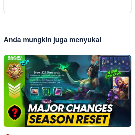
Anda mungkin juga menyukai