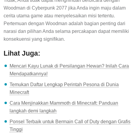
Tidak, Anda tidak dapat menghindari berbicara dengan
Woodman di Cyberpunk 2077 jika Anda ingin maju dalam
cerita utama game atau menyelesaikan misi tertentu.
Pertemuan dengan Woodman adalah bagian penting dari
narasi dan pilihan Anda selama percakapan dapat memiliki
konsekuensi yang signifikan.
Lihat Juga:
Mencari Kayu Lunak di Persilangan Hewan? Inilah Cara
Mendapatkannya!
Temukan Daftar Lengkap Perintah Pesona di Dunia
Minecraft
Cara Menjinakkan Mammoth di Minecraft: Panduan
langkah demi langkah
Ponsel Terbaik untuk Bermain Call of Duty dengan Grafis
Tinggi