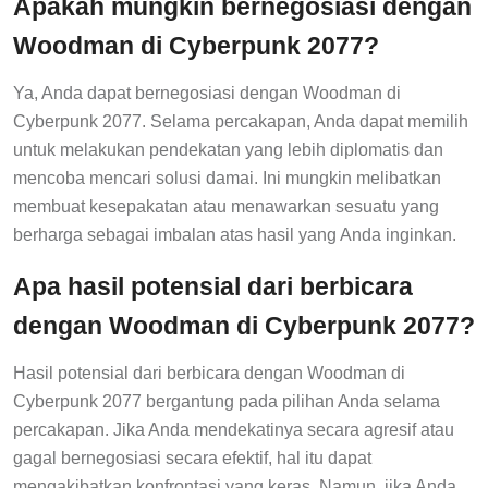
Apakah mungkin bernegosiasi dengan
Woodman di Cyberpunk 2077?
Ya, Anda dapat bernegosiasi dengan Woodman di
Cyberpunk 2077. Selama percakapan, Anda dapat memilih
untuk melakukan pendekatan yang lebih diplomatis dan
mencoba mencari solusi damai. Ini mungkin melibatkan
membuat kesepakatan atau menawarkan sesuatu yang
berharga sebagai imbalan atas hasil yang Anda inginkan.
Apa hasil potensial dari berbicara
dengan Woodman di Cyberpunk 2077?
Hasil potensial dari berbicara dengan Woodman di
Cyberpunk 2077 bergantung pada pilihan Anda selama
percakapan. Jika Anda mendekatinya secara agresif atau
gagal bernegosiasi secara efektif, hal itu dapat
mengakibatkan konfrontasi yang keras. Namun, jika Anda