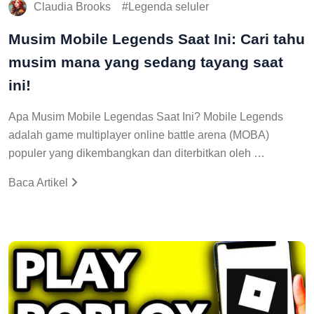
Claudia Brooks
Legenda seluler
Musim Mobile Legends Saat Ini: Cari tahu
musim mana yang sedang tayang saat
ini!
Apa Musim Mobile Legendas Saat Ini? Mobile Legends
adalah game multiplayer online battle arena (MOBA)
populer yang dikembangkan dan diterbitkan oleh …
Baca Artikel