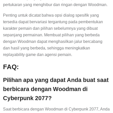
pertukaran yang menghibur dan ringan dengan Woodman.
Penting untuk dicatat bahwa opsi dialog spesifik yang
tersedia dapat bervariasi tergantung pada pembentukan
karakter pemain dan pilihan sebelumnya yang dibuat
sepanjang permainan. Membuat pilihan yang berbeda
dengan Woodman dapat menghasilkan jalur bercabang
dan hasil yang berbeda, sehingga meningkatkan
replayability game dan agensi pemain.
FAQ:
Pilihan apa yang dapat Anda buat saat
berbicara dengan Woodman di
Cyberpunk 2077?
Saat berbicara dengan Woodman di Cyberpunk 2077, Anda