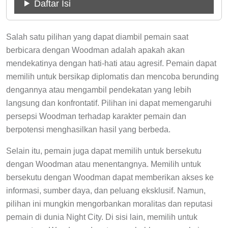
Daftar Isi
Salah satu pilihan yang dapat diambil pemain saat
berbicara dengan Woodman adalah apakah akan
mendekatinya dengan hati-hati atau agresif. Pemain dapat
memilih untuk bersikap diplomatis dan mencoba berunding
dengannya atau mengambil pendekatan yang lebih
langsung dan konfrontatif. Pilihan ini dapat memengaruhi
persepsi Woodman terhadap karakter pemain dan
berpotensi menghasilkan hasil yang berbeda.
Selain itu, pemain juga dapat memilih untuk bersekutu
dengan Woodman atau menentangnya. Memilih untuk
bersekutu dengan Woodman dapat memberikan akses ke
informasi, sumber daya, dan peluang eksklusif. Namun,
pilihan ini mungkin mengorbankan moralitas dan reputasi
pemain di dunia Night City. Di sisi lain, memilih untuk