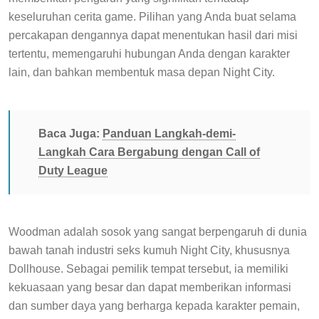
keseluruhan cerita game. Pilihan yang Anda buat selama
percakapan dengannya dapat menentukan hasil dari misi
tertentu, memengaruhi hubungan Anda dengan karakter
lain, dan bahkan membentuk masa depan Night City.
Baca Juga:
Panduan Langkah-demi-
Langkah Cara Bergabung dengan Call of
Duty League
Woodman adalah sosok yang sangat berpengaruh di dunia
bawah tanah industri seks kumuh Night City, khususnya
Dollhouse. Sebagai pemilik tempat tersebut, ia memiliki
kekuasaan yang besar dan dapat memberikan informasi
dan sumber daya yang berharga kepada karakter pemain,