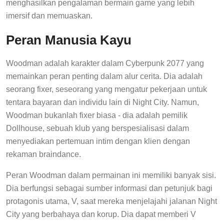
menghasilkan pengalaman bermain game yang lebih
imersif dan memuaskan.
Peran Manusia Kayu
Woodman adalah karakter dalam Cyberpunk 2077 yang
memainkan peran penting dalam alur cerita. Dia adalah
seorang fixer, seseorang yang mengatur pekerjaan untuk
tentara bayaran dan individu lain di Night City. Namun,
Woodman bukanlah fixer biasa - dia adalah pemilik
Dollhouse, sebuah klub yang berspesialisasi dalam
menyediakan pertemuan intim dengan klien dengan
rekaman braindance.
Peran Woodman dalam permainan ini memiliki banyak sisi.
Dia berfungsi sebagai sumber informasi dan petunjuk bagi
protagonis utama, V, saat mereka menjelajahi jalanan Night
City yang berbahaya dan korup. Dia dapat memberi V