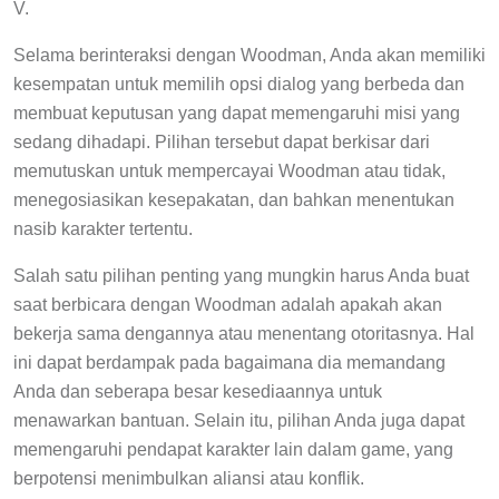
V.
Selama berinteraksi dengan Woodman, Anda akan memiliki
kesempatan untuk memilih opsi dialog yang berbeda dan
membuat keputusan yang dapat memengaruhi misi yang
sedang dihadapi. Pilihan tersebut dapat berkisar dari
memutuskan untuk mempercayai Woodman atau tidak,
menegosiasikan kesepakatan, dan bahkan menentukan
nasib karakter tertentu.
Salah satu pilihan penting yang mungkin harus Anda buat
saat berbicara dengan Woodman adalah apakah akan
bekerja sama dengannya atau menentang otoritasnya. Hal
ini dapat berdampak pada bagaimana dia memandang
Anda dan seberapa besar kesediaannya untuk
menawarkan bantuan. Selain itu, pilihan Anda juga dapat
memengaruhi pendapat karakter lain dalam game, yang
berpotensi menimbulkan aliansi atau konflik.