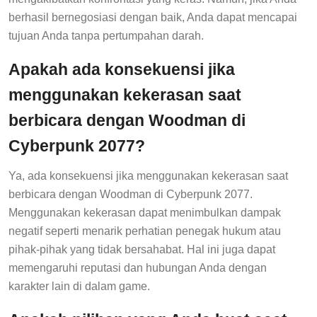
berhasil bernegosiasi dengan baik, Anda dapat mencapai
tujuan Anda tanpa pertumpahan darah.
Apakah ada konsekuensi jika
menggunakan kekerasan saat
berbicara dengan Woodman di
Cyberpunk 2077?
Ya, ada konsekuensi jika menggunakan kekerasan saat
berbicara dengan Woodman di Cyberpunk 2077.
Menggunakan kekerasan dapat menimbulkan dampak
negatif seperti menarik perhatian penegak hukum atau
pihak-pihak yang tidak bersahabat. Hal ini juga dapat
memengaruhi reputasi dan hubungan Anda dengan
karakter lain di dalam game.