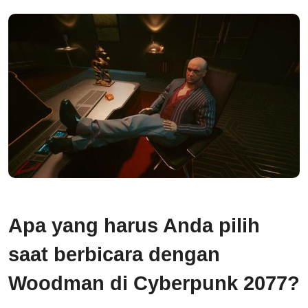
Apa yang harus Anda pilih
saat berbicara dengan
Woodman di Cyberpunk 2077?