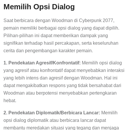
Memilih Opsi Dialog
Saat berbicara dengan Woodman di Cyberpunk 2077,
pemain memiliki berbagai opsi dialog yang dapat dipilih.
Pilihan-pilihan ini dapat memberikan dampak yang
signifikan terhadap hasil percakapan, serta keseluruhan
cerita dan pengembangan karakter pemain.
1. Pendekatan Agresif/Konfrontatif:
Memilih opsi dialog
yang agresif atau konfrontatif dapat menyebabkan interaksi
yang lebih intens dan agresif dengan Woodman. Hal ini
dapat mengakibatkan respons yang tidak bersahabat dari
Woodman atau berpotensi menyebabkan pertengkaran
hebat.
2. Pendekatan Diplomatik/Berbicara Lancar:
Memilih
opsi dialog diplomatik atau berbicara lancar dapat
membantu meredakan situasi yang tegang dan menjaga