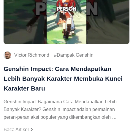
Victor Richmond
Dampak Genshin
Genshin Impact: Cara Mendapatkan
Lebih Banyak Karakter Membuka Kunci
Karakter Baru
Genshin Impact Bagaimana Cara Mendapatkan Lebih
Banyak Karakter? Genshin Impact adalah permainan
peran-peran aksi populer yang dikembangkan oleh …
Baca Artikel