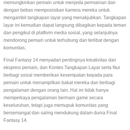
memungkinkan pemain untuk menjeda permainan dan
dengan bebas memposisikan kamera mereka untuk
mengambil tangkapan layar yang menakjubkan. Tangkapan
layar ini kemudian dapat langsung dibagikan kepada teman
dan pengikut di platform media sosial, yang selanjutnya
mendorong pemain untuk terhubung dan terlibat dengan
komunitas.
Final Fantasy 14 menyadari pentingnya kreativitas dan
ekspresi pemain, dan Kontes Tangkapan Layar serta fitur
berbagi sosial memberikan kesempatan kepada para
pemain untuk menampilkan bakat mereka dan berbagi
pengalaman dengan orang lain. Hal ini tidak hanya
memperkaya pengalaman bermain game secara
keseluruhan, tetapi juga memupuk komunitas yang
bersemangat dan saling mendukung dalam dunia Final
Fantasy 14.