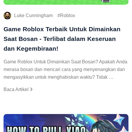
Luke Cunningham
Roblox
Game Roblox Terbaik Untuk Dimainkan
Saat Bosan - Terlibat dalam Keseruan
dan Kegembiraan!
Game Roblox Untuk Dimainkan Saat Bosan? Apakah Anda
merasa bosan dan mencari cara yang menyenangkan dan
mengasyikkan untuk menghabiskan waktu? Tidak …
Baca Artikel