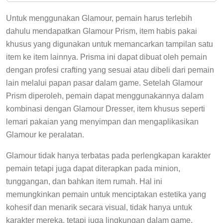
Untuk menggunakan Glamour, pemain harus terlebih
dahulu mendapatkan Glamour Prism, item habis pakai
khusus yang digunakan untuk memancarkan tampilan satu
item ke item lainnya. Prisma ini dapat dibuat oleh pemain
dengan profesi crafting yang sesuai atau dibeli dari pemain
lain melalui papan pasar dalam game. Setelah Glamour
Prism diperoleh, pemain dapat menggunakannya dalam
kombinasi dengan Glamour Dresser, item khusus seperti
lemari pakaian yang menyimpan dan mengaplikasikan
Glamour ke peralatan.
Glamour tidak hanya terbatas pada perlengkapan karakter
pemain tetapi juga dapat diterapkan pada minion,
tunggangan, dan bahkan item rumah. Hal ini
memungkinkan pemain untuk menciptakan estetika yang
kohesif dan menarik secara visual, tidak hanya untuk
karakter mereka, tetapi juga lingkungan dalam game.