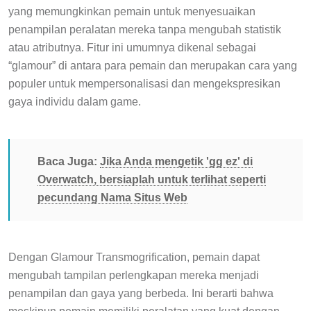
yang memungkinkan pemain untuk menyesuaikan
penampilan peralatan mereka tanpa mengubah statistik
atau atributnya. Fitur ini umumnya dikenal sebagai
“glamour” di antara para pemain dan merupakan cara yang
populer untuk mempersonalisasi dan mengekspresikan
gaya individu dalam game.
Baca Juga:
Jika Anda mengetik 'gg ez' di
Overwatch, bersiaplah untuk terlihat seperti
pecundang Nama Situs Web
Dengan Glamour Transmogrification, pemain dapat
mengubah tampilan perlengkapan mereka menjadi
penampilan dan gaya yang berbeda. Ini berarti bahwa