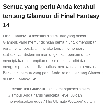
Semua yang perlu Anda ketahui
tentang Glamour di Final Fantasy
14
Final Fantasy 14 memiliki sistem unik yang disebut
Glamour, yang memungkinkan pemain untuk mengubah
penampilan peralatan mereka tanpa memengaruhi
statistiknya. Sistem ini memungkinkan pemain untuk
menciptakan penampilan unik mereka sendiri dan
mengekspresikan individualitas mereka dalam permainan.
Berikut ini semua yang perlu Anda ketahui tentang Glamour
di Final Fantasy 14:
Membuka Glamour:
Untuk mengakses sistem
Glamour, Anda harus mencapai level 50 dan
menyelesaikan quest “The Ultimate Weapon” dalam