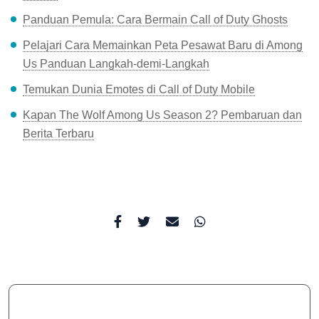
Panduan Pemula: Cara Bermain Call of Duty Ghosts
Pelajari Cara Memainkan Peta Pesawat Baru di Among
Us Panduan Langkah-demi-Langkah
Temukan Dunia Emotes di Call of Duty Mobile
Kapan The Wolf Among Us Season 2? Pembaruan dan
Berita Terbaru