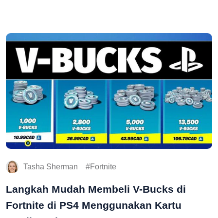
Tasha Sherman
Fortnite
Langkah Mudah Membeli V-Bucks di
Fortnite di PS4 Menggunakan Kartu