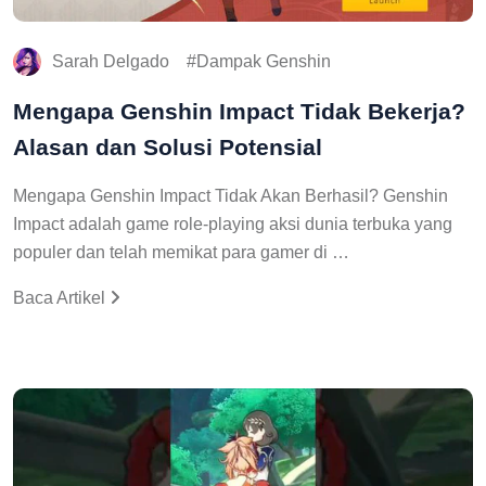
Sarah Delgado
Dampak Genshin
Mengapa Genshin Impact Tidak Bekerja?
Alasan dan Solusi Potensial
Mengapa Genshin Impact Tidak Akan Berhasil? Genshin
Impact adalah game role-playing aksi dunia terbuka yang
populer dan telah memikat para gamer di …
Baca Artikel