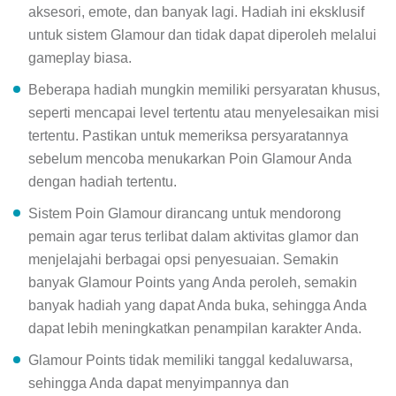
aksesori, emote, dan banyak lagi. Hadiah ini eksklusif
untuk sistem Glamour dan tidak dapat diperoleh melalui
gameplay biasa.
Beberapa hadiah mungkin memiliki persyaratan khusus,
seperti mencapai level tertentu atau menyelesaikan misi
tertentu. Pastikan untuk memeriksa persyaratannya
sebelum mencoba menukarkan Poin Glamour Anda
dengan hadiah tertentu.
Sistem Poin Glamour dirancang untuk mendorong
pemain agar terus terlibat dalam aktivitas glamor dan
menjelajahi berbagai opsi penyesuaian. Semakin
banyak Glamour Points yang Anda peroleh, semakin
banyak hadiah yang dapat Anda buka, sehingga Anda
dapat lebih meningkatkan penampilan karakter Anda.
Glamour Points tidak memiliki tanggal kedaluwarsa,
sehingga Anda dapat menyimpannya dan