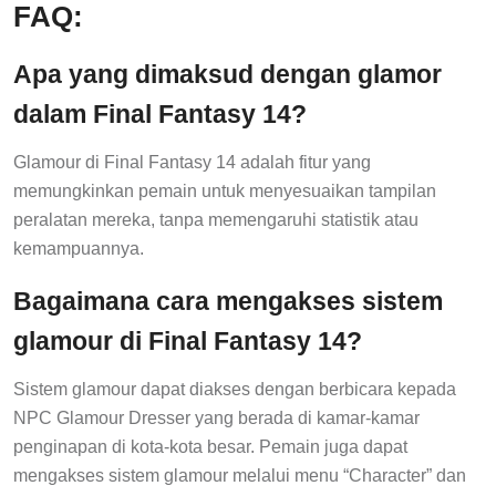
FAQ:
Apa yang dimaksud dengan glamor
dalam Final Fantasy 14?
Glamour di Final Fantasy 14 adalah fitur yang
memungkinkan pemain untuk menyesuaikan tampilan
peralatan mereka, tanpa memengaruhi statistik atau
kemampuannya.
Bagaimana cara mengakses sistem
glamour di Final Fantasy 14?
Sistem glamour dapat diakses dengan berbicara kepada
NPC Glamour Dresser yang berada di kamar-kamar
penginapan di kota-kota besar. Pemain juga dapat
mengakses sistem glamour melalui menu “Character” dan