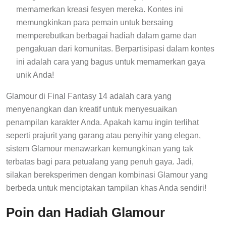
memamerkan kreasi fesyen mereka. Kontes ini
memungkinkan para pemain untuk bersaing
memperebutkan berbagai hadiah dalam game dan
pengakuan dari komunitas. Berpartisipasi dalam kontes
ini adalah cara yang bagus untuk memamerkan gaya
unik Anda!
Glamour di Final Fantasy 14 adalah cara yang
menyenangkan dan kreatif untuk menyesuaikan
penampilan karakter Anda. Apakah kamu ingin terlihat
seperti prajurit yang garang atau penyihir yang elegan,
sistem Glamour menawarkan kemungkinan yang tak
terbatas bagi para petualang yang penuh gaya. Jadi,
silakan bereksperimen dengan kombinasi Glamour yang
berbeda untuk menciptakan tampilan khas Anda sendiri!
Poin dan Hadiah Glamour