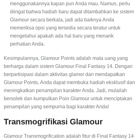
menggunakannya kapan pun Anda mau. Namun, perlu
diingat bahwa hadiah baru dapat ditambahkan ke sistem
Glamour secara berkala, jadi ada baiknya Anda
memeriksa opsi yang tersedia secara teratur untuk
mengetahui apakah ada hal baru yang menarik
perhatian Anda.
Kesimpulannya, Glamour Points adalah mata uang yang
berharga dalam sistem Glamour Final Fantasy 14. Dengan
berpartisipasi dalam aktivitas glamor dan mendapatkan
Glamour Points, Anda dapat membuka hadiah eksklusif dan
meningkatkan penampilan karakter Anda. Jadi, mulailah
bersolek dan kumpulkan Poin Glamour untuk menciptakan
penampilan yang sempurna bagi karakter Anda!
Transmogrifikasi Glamour
Glamour Transmogrification adalah fitur di Final Fantasy 14