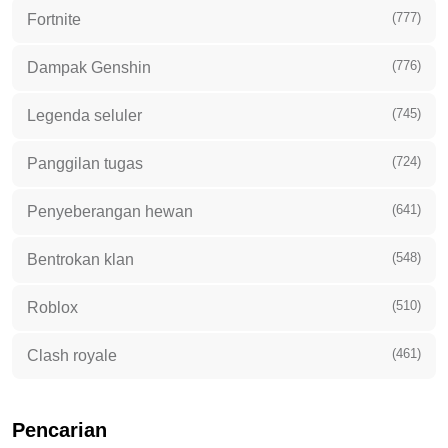
(777)
Fortnite
(776)
Dampak Genshin
(745)
Legenda seluler
(724)
Panggilan tugas
(641)
Penyeberangan hewan
(548)
Bentrokan klan
(510)
Roblox
(461)
Clash royale
Pencarian