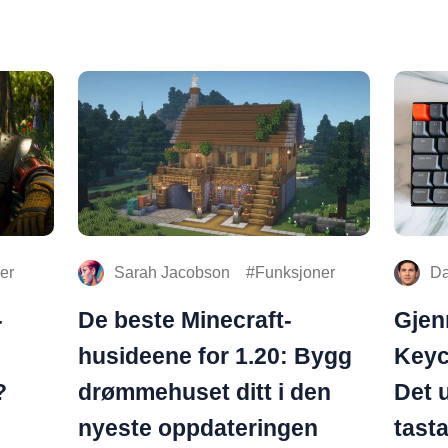
er
Sarah Jacobson
Funksjoner
Da
-
De beste Minecraft-
Gjen
husideene for 1.20: Bygg
Keyc
?
drømmehuset ditt i den
Det 
nyeste oppdateringen
tasta