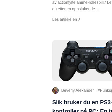
av actionfylte anime-rollespill? Le
du etter en oppslukende …
Les artikkelen
Beverly Alexander
Funksj
Slik bruker du en PS3
kontroller på PC: En t