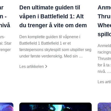
ar
Den ultimate guiden til
Anme
n -
våpen i Battlefield 1: Alt
Thru
 nivå
du trenger å vite om dem
Whee
spil
rs-
Den komplette guiden til våpnene i
i: Star
Battlefield 1 Battlefield 1 er et
Anmeld
trenger
førstepersons skytespill som utspiller seg
racingr
under første verdenskrig. Med sin …
Thrust
for å ta
Les artikkelen
nivå. 
Les art