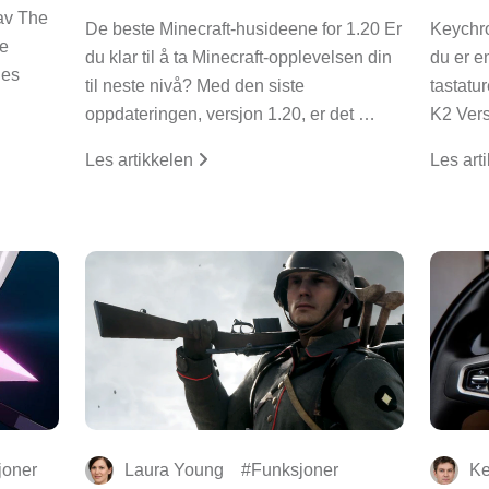
av The
De beste Minecraft-husideene for 1.20 Er
Keychr
he
du klar til å ta Minecraft-opplevelsen din
du er e
nes
til neste nivå? Med den siste
tastatu
oppdateringen, versjon 1.20, er det …
K2 Vers
Les artikkelen
Les art
joner
Laura Young
Funksjoner
Ke