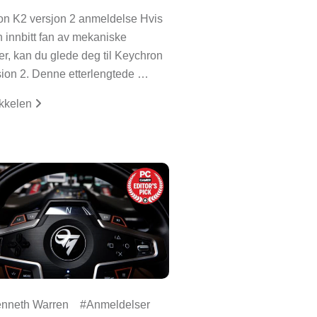
on K2 versjon 2 anmeldelse Hvis
n innbitt fan av mekaniske
rer, kan du glede deg til Keychron
ion 2. Denne etterlengtede …
ikkelen
nneth Warren
Anmeldelser