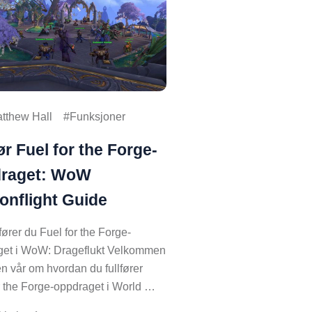
tthew Hall
Funksjoner
ør Fuel for the Forge-
raget: WoW
onflight Guide
lfører du Fuel for the Forge-
get i WoW: Drageflukt Velkommen
den vår om hvordan du fullfører
r the Forge-oppdraget i World …