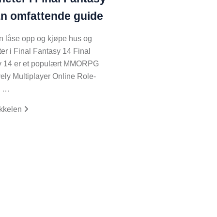
En omfattende guide
 låse opp og kjøpe hus og
ter i Final Fantasy 14 Final
y 14 er et populært MMORPG
ely Multiplayer Online Role-
g …
ikkelen