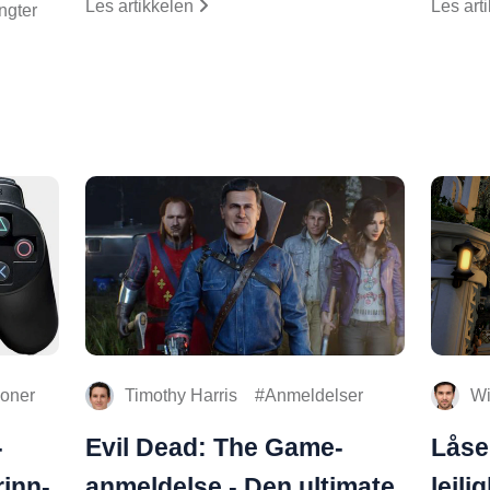
Les artikkelen
Les art
ngter
oner
Timothy Harris
Anmeldelser
Wi
-
Evil Dead: The Game-
Låse
rinn-
anmeldelse - Den ultimate
leili