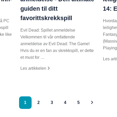
guiden til ditt
14: 
favorittskrekkspill
på PC
Hvordan
spill
leilighe
Evil Dead: Spillet anmeldelse
ke like
Fantas
Velkommen til vår omfattende
(Massiv
anmeldelse av Evil Dead: The Game!
Playin
Hvis du er en fan av skrekkspill, er dette
et must for …
Les art
Les artikkelen
1
2
3
4
5