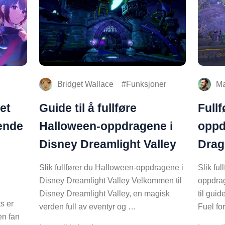
Bridget Wallace
Funksjoner
Ma
et
Guide til å fullføre
Fullf
ende
Halloween-oppdragene i
oppd
Disney Dreamlight Valley
Drag
Slik fullfører du Halloween-oppdragene i
Slik ful
Disney Dreamlight Valley Velkommen til
oppdra
Disney Dreamlight Valley, en magisk
til gui
s er
verden full av eventyr og …
Fuel fo
en fan