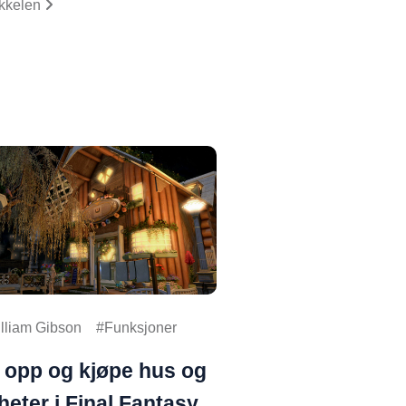
ikkelen
lliam Gibson
Funksjoner
 opp og kjøpe hus og
gheter i Final Fantasy