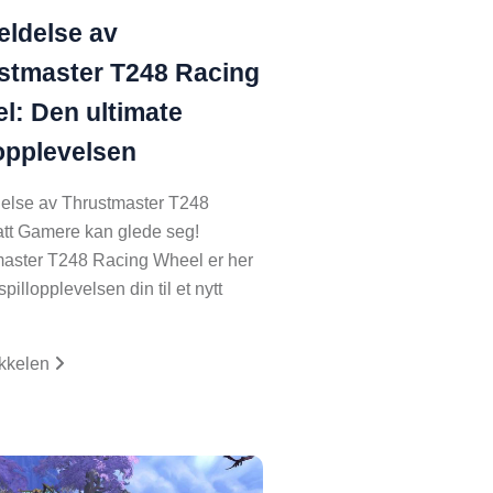
ldelse av
stmaster T248 Racing
l: Den ultimate
lopplevelsen
else av Thrustmaster T248
att Gamere kan glede seg!
master T248 Racing Wheel er her
 spillopplevelsen din til et nytt
…
ikkelen