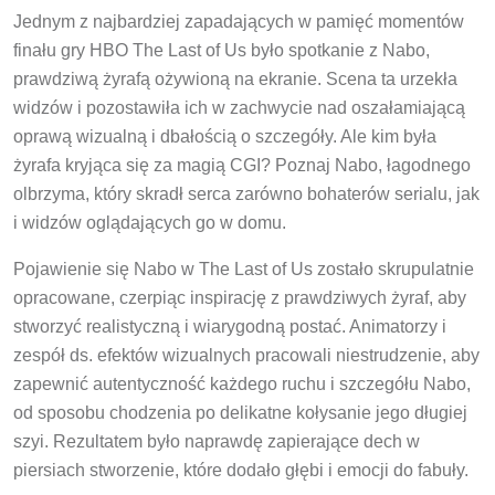
Jednym z najbardziej zapadających w pamięć momentów
finału gry HBO The Last of Us było spotkanie z Nabo,
prawdziwą żyrafą ożywioną na ekranie. Scena ta urzekła
widzów i pozostawiła ich w zachwycie nad oszałamiającą
oprawą wizualną i dbałością o szczegóły. Ale kim była
żyrafa kryjąca się za magią CGI? Poznaj Nabo, łagodnego
olbrzyma, który skradł serca zarówno bohaterów serialu, jak
i widzów oglądających go w domu.
Pojawienie się Nabo w The Last of Us zostało skrupulatnie
opracowane, czerpiąc inspirację z prawdziwych żyraf, aby
stworzyć realistyczną i wiarygodną postać. Animatorzy i
zespół ds. efektów wizualnych pracowali niestrudzenie, aby
zapewnić autentyczność każdego ruchu i szczegółu Nabo,
od sposobu chodzenia po delikatne kołysanie jego długiej
szyi. Rezultatem było naprawdę zapierające dech w
piersiach stworzenie, które dodało głębi i emocji do fabuły.