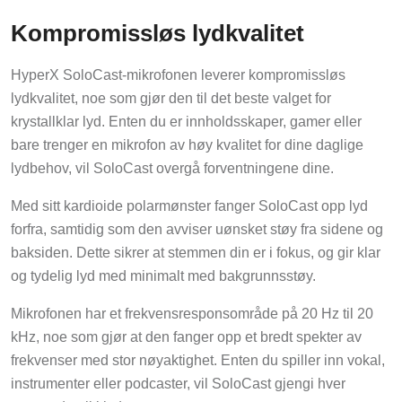
Kompromissløs lydkvalitet
HyperX SoloCast-mikrofonen leverer kompromissløs
lydkvalitet, noe som gjør den til det beste valget for
krystallklar lyd. Enten du er innholdsskaper, gamer eller
bare trenger en mikrofon av høy kvalitet for dine daglige
lydbehov, vil SoloCast overgå forventningene dine.
Med sitt kardioide polarmønster fanger SoloCast opp lyd
forfra, samtidig som den avviser uønsket støy fra sidene og
baksiden. Dette sikrer at stemmen din er i fokus, og gir klar
og tydelig lyd med minimalt med bakgrunnsstøy.
Mikrofonen har et frekvensresponsområde på 20 Hz til 20
kHz, noe som gjør at den fanger opp et bredt spekter av
frekvenser med stor nøyaktighet. Enten du spiller inn vokal,
instrumenter eller podcaster, vil SoloCast gjengi hver
eneste detalj i lyden.