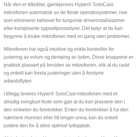
Når den er tilkoblet, gjenkjennes HyperX SoloCast-
mikrofonen automatisk av de fleste operativsystemer, noe
som eliminerer behovet for tungvinte driverinstallasjoner
eller kompliserte oppsettprosedyrer. Det betyr at du kan
begynne å bruke mikrofonen med en gang uten problemer.
Mikrofonen har også intuitive og enkle kontroller for
justering av volum og demping av lyden. Disse knappene er
praktisk plassert på forsiden av mikrofonen, slik at du raskt
og enkelt kan foreta justeringer uten å forstyrre
arbeidsflyten.
I tillegg leveres HyperX SoloCast-mikrofonen med et
allsidig svingbart feste som gjør at du kan plassere den i
den vinkelen du foretrekker. Enten du foretrekker å ha den
nærmere munnen eller litt lenger unna, kan du enkelt
justere den for å sikre optimal lydopptak.
Alt i alt gjør det enkle oppsettet og bruken av HyperX