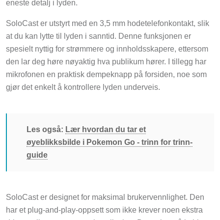
SoloCast er utstyrt med en 3,5 mm hodetelefonkontakt, slik
at du kan lytte til lyden i sanntid. Denne funksjonen er
spesielt nyttig for strømmere og innholdsskapere, ettersom
den lar deg høre nøyaktig hva publikum hører. I tillegg har
mikrofonen en praktisk dempeknapp på forsiden, noe som
gjør det enkelt å kontrollere lyden underveis.
Les også:
Lær hvordan du tar et
øyeblikksbilde i Pokemon Go - trinn for trinn-
guide
SoloCast er designet for maksimal brukervennlighet. Den
har et plug-and-play-oppsett som ikke krever noen ekstra
drivere eller programvareinstallasjon. Det er bare å koble